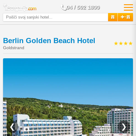
04 / 502 1800
+
Berlin Golden Beach Hotel
★★★★
Goldstrand
❮
❯