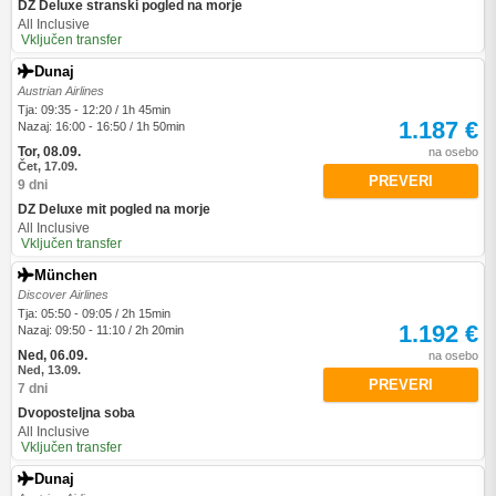
DZ Deluxe stranski pogled na morje
All Inclusive
Vključen transfer
Dunaj
Austrian Airlines
Tja: 09:35 - 12:20 / 1h 45min
1.187 €
Nazaj: 16:00 - 16:50 / 1h 50min
Tor, 08.09.
na osebo
Čet, 17.09.
PREVERI
9 dni
DZ Deluxe mit pogled na morje
All Inclusive
Vključen transfer
München
Discover Airlines
Tja: 05:50 - 09:05 / 2h 15min
1.192 €
Nazaj: 09:50 - 11:10 / 2h 20min
Ned, 06.09.
na osebo
Ned, 13.09.
PREVERI
7 dni
Dvoposteljna soba
All Inclusive
Vključen transfer
Dunaj