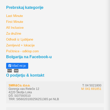
Prebrskaj kategorije
Last Minute
First Minute
All Inclusive
Za družine
Odhodi iz Ljubljane
Zemljevid + lokacije
Počitnice - odklop.com
Bolgarija na Facebook-u
Všeč mi je
O podjetju & kontakt
SMR&Co. d.o.o.
T: 04 5021800
Gorenja vas Reteče 12
M: 041 691851
4220 Škofja Loka
DŠ: SI37593510
TRR: SI56020100256251365 pri NLB