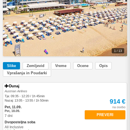
1 / 13
Slike
Zemljevid
Vreme
Ocene
Opis
Vprašanja in Poudarki
Dunaj
Austrian Airlines
Tja: 09:35 - 12:20 / 1h 45min
914 €
Nazaj: 13:05 - 13:55 / 1h 50min
Pet, 11.09.
na osebo
Pet, 18.09.
PREVERI
7 dni
Dvoposteljna soba
All Inclusive