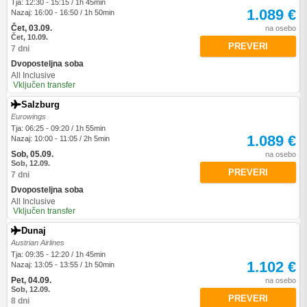
Tja: 12:30 - 15:15 / 1h 45min
1.089 €
Nazaj: 16:00 - 16:50 / 1h 50min
Čet, 03.09.
na osebo
Čet, 10.09.
PREVERI
7 dni
Dvoposteljna soba
All Inclusive
Vključen transfer
Salzburg
Eurowings
Tja: 06:25 - 09:20 / 1h 55min
1.089 €
Nazaj: 10:00 - 11:05 / 2h 5min
Sob, 05.09.
na osebo
Sob, 12.09.
PREVERI
7 dni
Dvoposteljna soba
All Inclusive
Vključen transfer
Dunaj
Austrian Airlines
Tja: 09:35 - 12:20 / 1h 45min
1.102 €
Nazaj: 13:05 - 13:55 / 1h 50min
Pet, 04.09.
na osebo
Sob, 12.09.
PREVERI
8 dni