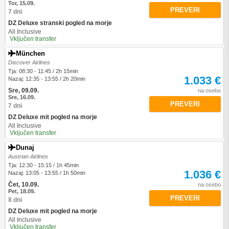
Tor, 15.09.
PREVERI
7 dni
DZ Deluxe stranski pogled na morje
All Inclusive
Vključen transfer
München
Discover Airlines
Tja: 08:30 - 11:45 / 2h 15min
1.033 €
Nazaj: 12:35 - 13:55 / 2h 20min
Sre, 09.09.
na osebo
Sre, 16.09.
PREVERI
7 dni
DZ Deluxe mit pogled na morje
All Inclusive
Vključen transfer
Dunaj
Austrian Airlines
Tja: 12:30 - 15:15 / 1h 45min
1.036 €
Nazaj: 13:05 - 13:55 / 1h 50min
Čet, 10.09.
na osebo
Pet, 18.09.
PREVERI
8 dni
DZ Deluxe mit pogled na morje
All Inclusive
Vključen transfer