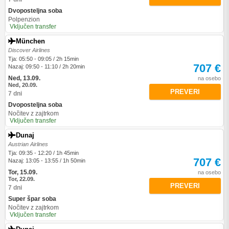
Dvoposteljna soba
Polpenzion
Vključen transfer
München
Discover Airlines
Tja: 05:50 - 09:05 / 2h 15min
707 €
Nazaj: 09:50 - 11:10 / 2h 20min
Ned, 13.09.
na osebo
Ned, 20.09.
PREVERI
7 dni
Dvoposteljna soba
Nočitev z zajtrkom
Vključen transfer
Dunaj
Austrian Airlines
Tja: 09:35 - 12:20 / 1h 45min
707 €
Nazaj: 13:05 - 13:55 / 1h 50min
Tor, 15.09.
na osebo
Tor, 22.09.
PREVERI
7 dni
Super špar soba
Nočitev z zajtrkom
Vključen transfer