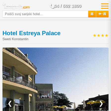
04 / 502 1800
+
Hotel Estreya Palace
★★★★
Sweti Konstantin
❮
❯