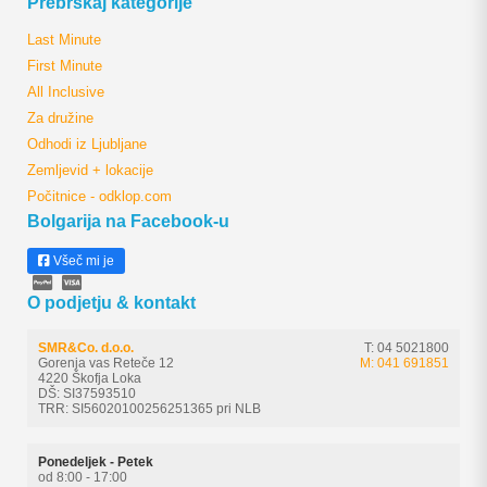
Prebrskaj kategorije
Last Minute
First Minute
All Inclusive
Za družine
Odhodi iz Ljubljane
Zemljevid + lokacije
Počitnice - odklop.com
Bolgarija na Facebook-u
Všeč mi je
O podjetju & kontakt
SMR&Co. d.o.o.
T: 04 5021800
Gorenja vas Reteče 12
M: 041 691851
4220 Škofja Loka
DŠ: SI37593510
TRR: SI56020100256251365 pri NLB
Ponedeljek - Petek
od 8:00 - 17:00