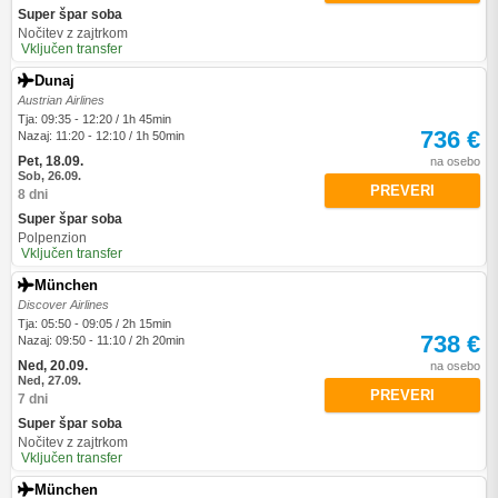
Super špar soba
Nočitev z zajtrkom
Vključen transfer
Dunaj
Austrian Airlines
Tja: 09:35 - 12:20 / 1h 45min
736 €
Nazaj: 11:20 - 12:10 / 1h 50min
Pet, 18.09.
na osebo
Sob, 26.09.
PREVERI
8 dni
Super špar soba
Polpenzion
Vključen transfer
München
Discover Airlines
Tja: 05:50 - 09:05 / 2h 15min
738 €
Nazaj: 09:50 - 11:10 / 2h 20min
Ned, 20.09.
na osebo
Ned, 27.09.
PREVERI
7 dni
Super špar soba
Nočitev z zajtrkom
Vključen transfer
München