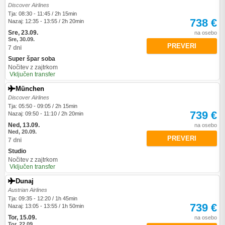
Discover Airlines
Tja: 08:30 - 11:45 / 2h 15min
738 €
Nazaj: 12:35 - 13:55 / 2h 20min
Sre, 23.09.
na osebo
Sre, 30.09.
PREVERI
7 dni
Super špar soba
Nočitev z zajtrkom
Vključen transfer
München
Discover Airlines
Tja: 05:50 - 09:05 / 2h 15min
739 €
Nazaj: 09:50 - 11:10 / 2h 20min
Ned, 13.09.
na osebo
Ned, 20.09.
PREVERI
7 dni
Studio
Nočitev z zajtrkom
Vključen transfer
Dunaj
Austrian Airlines
Tja: 09:35 - 12:20 / 1h 45min
739 €
Nazaj: 13:05 - 13:55 / 1h 50min
Tor, 15.09.
na osebo
Tor, 22.09.