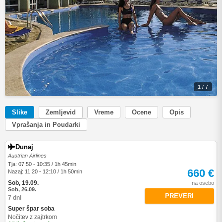
1 / 7
Slike
Zemljevid
Vreme
Ocene
Opis
Vprašanja in Poudarki
Dunaj
Austrian Airlines
Tja: 07:50 - 10:35 / 1h 45min
660 €
Nazaj: 11:20 - 12:10 / 1h 50min
Sob, 19.09.
na osebo
Sob, 26.09.
PREVERI
7 dni
Super špar soba
Nočitev z zajtrkom