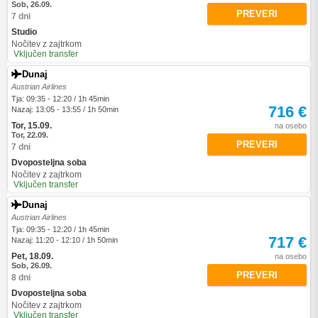
Sob, 26.09.
PREVERI
7 dni
Studio
Nočitev z zajtrkom
Vključen transfer
Dunaj
Austrian Airlines
Tja: 09:35 - 12:20 / 1h 45min
716 €
Nazaj: 13:05 - 13:55 / 1h 50min
Tor, 15.09.
na osebo
Tor, 22.09.
PREVERI
7 dni
Dvoposteljna soba
Nočitev z zajtrkom
Vključen transfer
Dunaj
Austrian Airlines
Tja: 09:35 - 12:20 / 1h 45min
717 €
Nazaj: 11:20 - 12:10 / 1h 50min
Pet, 18.09.
na osebo
Sob, 26.09.
PREVERI
8 dni
Dvoposteljna soba
Nočitev z zajtrkom
Vključen transfer