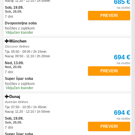
685 €
Nazaj: 11:20 - 12:10 / 1h 50min
Sob, 19.09.
na osebo
Sob, 26.09.
PREVERI
7 dni
Dvoposteljna soba
Nočitev z zajtrkom
Vključen transfer
München
Discover Airlines
Tja: 05:50 - 09:05 / 2h 15min
694 €
Nazaj: 09:50 - 11:10 / 2h 20min
Ned, 13.09.
na osebo
Ned, 20.09.
PREVERI
7 dni
Super špar soba
Nočitev z zajtrkom
Vključen transfer
Dunaj
Austrian Airlines
Tja: 07:50 - 10:35 / 1h 45min
694 €
Nazaj: 11:20 - 12:10 / 1h 50min
Sob, 19.09.
na osebo
Sob, 26.09.
PREVERI
7 dni
Super špar soba