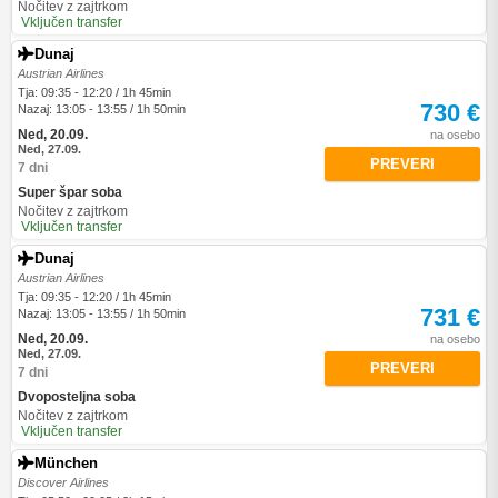
Nočitev z zajtrkom
Vključen transfer
Dunaj
Austrian Airlines
Tja: 09:35 - 12:20 / 1h 45min
730 €
Nazaj: 13:05 - 13:55 / 1h 50min
Ned, 20.09.
na osebo
Ned, 27.09.
PREVERI
7 dni
Super špar soba
Nočitev z zajtrkom
Vključen transfer
Dunaj
Austrian Airlines
Tja: 09:35 - 12:20 / 1h 45min
731 €
Nazaj: 13:05 - 13:55 / 1h 50min
Ned, 20.09.
na osebo
Ned, 27.09.
PREVERI
7 dni
Dvoposteljna soba
Nočitev z zajtrkom
Vključen transfer
München
Discover Airlines