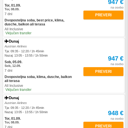
947 €
Tor, 01.09.
na osebo
Tor, 08.09.
7 dni
PREVERI
Dvoposteljna soba, best price, klima,
dusche, balkon ali terasa
All Inclusive
Vključen transfer
Dunaj
Austrian Airlines
Tja: 09:35 - 12:20 / 1h 45min
Nazaj: 13:05 - 13:55 / 1h 50min
947 €
Sob, 05.09.
na osebo
Sob, 12.09.
7 dni
PREVERI
Dvoposteljna soba, klima, dusche, balkon
ali terasa
All Inclusive
Vključen transfer
Dunaj
Austrian Airlines
Tja: 09:35 - 12:20 / 1h 45min
948 €
Nazaj: 13:05 - 13:55 / 1h 50min
Tor, 01.09.
na osebo
Tor, 08.09.
PREVERI
7 dni