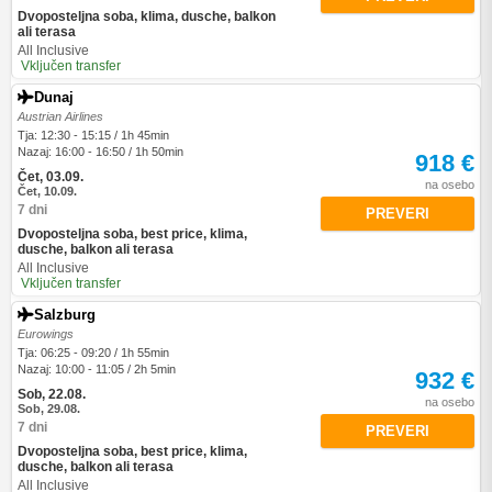
Dvoposteljna soba, klima, dusche, balkon
ali terasa
All Inclusive
Vključen transfer
Dunaj
Austrian Airlines
Tja: 12:30 - 15:15 / 1h 45min
Nazaj: 16:00 - 16:50 / 1h 50min
918 €
Čet, 03.09.
na osebo
Čet, 10.09.
7 dni
PREVERI
Dvoposteljna soba, best price, klima,
dusche, balkon ali terasa
All Inclusive
Vključen transfer
Salzburg
Eurowings
Tja: 06:25 - 09:20 / 1h 55min
Nazaj: 10:00 - 11:05 / 2h 5min
932 €
Sob, 22.08.
na osebo
Sob, 29.08.
7 dni
PREVERI
Dvoposteljna soba, best price, klima,
dusche, balkon ali terasa
All Inclusive