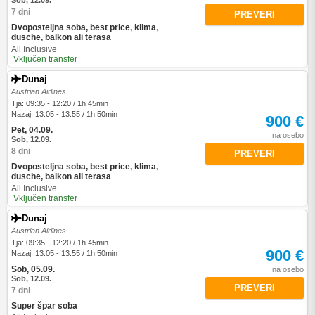
Sob, 12.09.
7 dni
PREVERI
Dvoposteljna soba, best price, klima,
dusche, balkon ali terasa
All Inclusive
Vključen transfer
Dunaj
Austrian Airlines
Tja: 09:35 - 12:20 / 1h 45min
Nazaj: 13:05 - 13:55 / 1h 50min
900 €
Pet, 04.09.
na osebo
Sob, 12.09.
8 dni
PREVERI
Dvoposteljna soba, best price, klima,
dusche, balkon ali terasa
All Inclusive
Vključen transfer
Dunaj
Austrian Airlines
Tja: 09:35 - 12:20 / 1h 45min
900 €
Nazaj: 13:05 - 13:55 / 1h 50min
Sob, 05.09.
na osebo
Sob, 12.09.
PREVERI
7 dni
Super špar soba