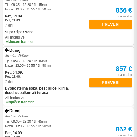
Tja: 09:35 - 12:20 / 1h 45min
856 €
Nazaj: 13:05 - 13:55 / 1h 50min
Pet, 04.09.
na osebo
Pet, 11.09.
PREVERI
7 dni
Super špar soba
All Inclusive
Vključen transfer
Dunaj
Austrian Airlines
Tja: 09:35 - 12:20 / 1h 45min
Nazaj: 13:05 - 13:55 / 1h 50min
857 €
Pet, 04.09.
na osebo
Pet, 11.09.
7 dni
PREVERI
Dvoposteljna soba, best price, klima,
dusche, balkon ali terasa
All Inclusive
Vključen transfer
Dunaj
Austrian Airlines
Tja: 09:35 - 12:20 / 1h 45min
Nazaj: 13:05 - 13:55 / 1h 50min
862 €
Pet, 04.09.
na osebo