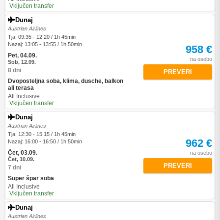
Vključen transfer
Dunaj
Austrian Airlines
Tja: 09:35 - 12:20 / 1h 45min
Nazaj: 13:05 - 13:55 / 1h 50min
958 €
Pet, 04.09.
na osebo
Sob, 12.09.
8 dni
PREVERI
Dvoposteljna soba, klima, dusche, balkon
ali terasa
All Inclusive
Vključen transfer
Dunaj
Austrian Airlines
Tja: 12:30 - 15:15 / 1h 45min
962 €
Nazaj: 16:00 - 16:50 / 1h 50min
Čet, 03.09.
na osebo
Čet, 10.09.
PREVERI
7 dni
Super špar soba
All Inclusive
Vključen transfer
Dunaj
Austrian Airlines