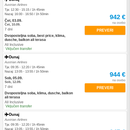
Austrian Airlines
Tja: 12:30 - 15:15 / 1h 45min
Nazaj: 16:00 - 16:50 / 1h 50min
942 €
Čet, 03.09.
na osebo
Čet, 10.09.
7 dni
PREVERI
Dvoposteljna soba, best price, klima,
dusche, balkon ali terasa
All Inclusive
Vključen transfer
Dunaj
Austrian Airlines
Tja: 09:35 - 12:20 / 1h 45min
Nazaj: 13:05 - 13:55 / 1h 50min
944 €
Sob, 05.09.
na osebo
Sob, 12.09.
7 dni
PREVERI
Dvoposteljna soba, klima, dusche, balkon
ali terasa
All Inclusive
Vključen transfer
Dunaj
Austrian Airlines
Tja: 09:35 - 12:20 / 1h 45min
Nazaj: 13:05 - 13:55 / 1h 50min