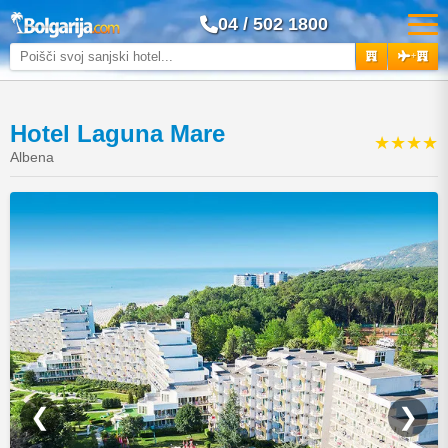
04 / 502 1800
+
Hotel Laguna Mare
★★★★
Albena
❮
❯