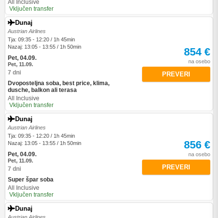
All Inclusive
Vključen transfer
Dunaj
Austrian Airlines
Tja: 09:35 - 12:20 / 1h 45min
Nazaj: 13:05 - 13:55 / 1h 50min
854 €
Pet, 04.09.
na osebo
Pet, 11.09.
7 dni
PREVERI
Dvoposteljna soba, best price, klima,
dusche, balkon ali terasa
All Inclusive
Vključen transfer
Dunaj
Austrian Airlines
Tja: 09:35 - 12:20 / 1h 45min
856 €
Nazaj: 13:05 - 13:55 / 1h 50min
Pet, 04.09.
na osebo
Pet, 11.09.
PREVERI
7 dni
Super špar soba
All Inclusive
Vključen transfer
Dunaj
Austrian Airlines