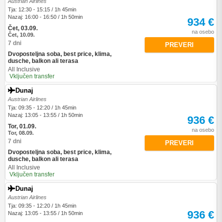
Austrian Airlines
Tja: 12:30 - 15:15 / 1h 45min
Nazaj: 16:00 - 16:50 / 1h 50min
934 €
Čet, 03.09.
na osebo
Čet, 10.09.
7 dni
PREVERI
Dvoposteljna soba, best price, klima,
dusche, balkon ali terasa
All Inclusive
Vključen transfer
Dunaj
Austrian Airlines
Tja: 09:35 - 12:20 / 1h 45min
Nazaj: 13:05 - 13:55 / 1h 50min
936 €
Tor, 01.09.
na osebo
Tor, 08.09.
7 dni
PREVERI
Dvoposteljna soba, best price, klima,
dusche, balkon ali terasa
All Inclusive
Vključen transfer
Dunaj
Austrian Airlines
Tja: 09:35 - 12:20 / 1h 45min
936 €
Nazaj: 13:05 - 13:55 / 1h 50min