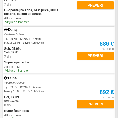
Pet, 11.09.
7 dni
PREVERI
Dvoposteljna soba, best price, klima,
dusche, balkon ali terasa
All Inclusive
Vključen transfer
Dunaj
Austrian Airlines
Tja: 09:35 - 12:20 / 1h 45min
886 €
Nazaj: 13:05 - 13:55 / 1h 50min
Sob, 05.09.
na osebo
Sob, 12.09.
PREVERI
7 dni
Super špar soba
All Inclusive
Vključen transfer
Dunaj
Austrian Airlines
Tja: 09:35 - 12:20 / 1h 45min
892 €
Nazaj: 13:05 - 13:55 / 1h 50min
Pet, 04.09.
na osebo
Sob, 12.09.
PREVERI
8 dni
Super špar soba
All Inclusive