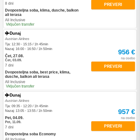
8 dni
PREVERI
Dvoposteljna soba, klima, dusche, balkon
ali terasa
All Inclusive
Vključen transfer
Dunaj
Austrian Airlines
Tja: 12:30 - 15:15 / 1h 45min
Nazaj: 16:00 - 16:50 / 1h 50min
956 €
Čet, 27.08.
na osebo
Čet, 03.09.
7 dni
PREVERI
Dvoposteljna soba, best price, klima,
dusche, balkon ali terasa
All Inclusive
Vključen transfer
Dunaj
Austrian Airlines
Tja: 09:35 - 12:20 / 1h 45min
957 €
Nazaj: 13:05 - 13:55 / 1h 50min
Pet, 04.09.
na osebo
Pet, 11.09.
PREVERI
7 dni
Dvoposteljna soba Economy
All Inclusive