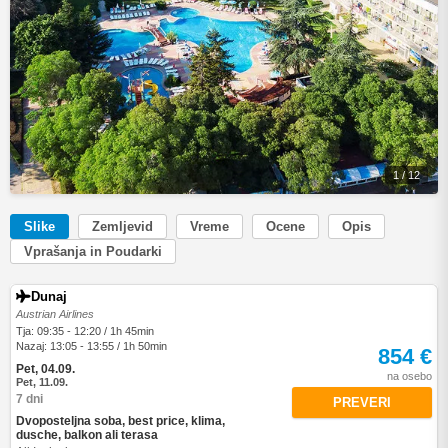
1 / 12
Slike
Zemljevid
Vreme
Ocene
Opis
Vprašanja in Poudarki
Dunaj
Austrian Airlines
Tja: 09:35 - 12:20 / 1h 45min
Nazaj: 13:05 - 13:55 / 1h 50min
854 €
Pet, 04.09.
na osebo
Pet, 11.09.
7 dni
PREVERI
Dvoposteljna soba, best price, klima,
dusche, balkon ali terasa