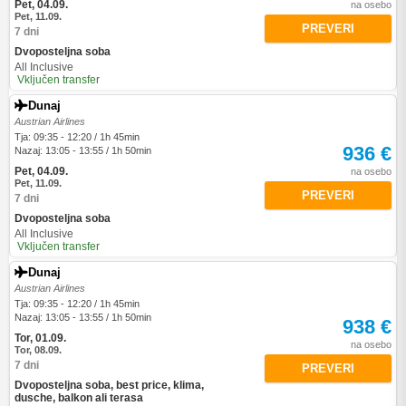
Pet, 04.09.
na osebo
Pet, 11.09.
PREVERI
7 dni
Dvoposteljna soba
All Inclusive
Vključen transfer
Dunaj
Austrian Airlines
Tja: 09:35 - 12:20 / 1h 45min
936 €
Nazaj: 13:05 - 13:55 / 1h 50min
Pet, 04.09.
na osebo
Pet, 11.09.
PREVERI
7 dni
Dvoposteljna soba
All Inclusive
Vključen transfer
Dunaj
Austrian Airlines
Tja: 09:35 - 12:20 / 1h 45min
Nazaj: 13:05 - 13:55 / 1h 50min
938 €
Tor, 01.09.
na osebo
Tor, 08.09.
7 dni
PREVERI
Dvoposteljna soba, best price, klima,
dusche, balkon ali terasa