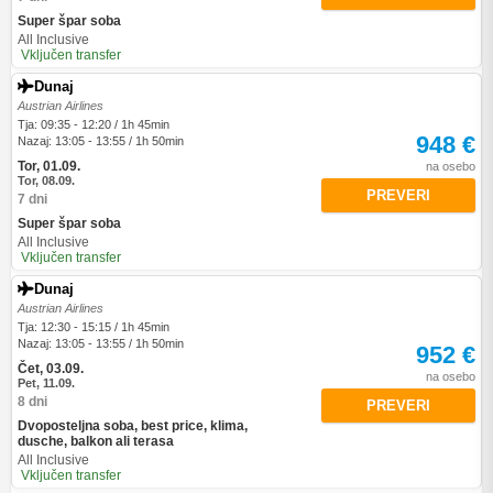
Super špar soba
All Inclusive
Vključen transfer
Dunaj
Austrian Airlines
Tja: 09:35 - 12:20 / 1h 45min
948 €
Nazaj: 13:05 - 13:55 / 1h 50min
Tor, 01.09.
na osebo
Tor, 08.09.
PREVERI
7 dni
Super špar soba
All Inclusive
Vključen transfer
Dunaj
Austrian Airlines
Tja: 12:30 - 15:15 / 1h 45min
Nazaj: 13:05 - 13:55 / 1h 50min
952 €
Čet, 03.09.
na osebo
Pet, 11.09.
8 dni
PREVERI
Dvoposteljna soba, best price, klima,
dusche, balkon ali terasa
All Inclusive
Vključen transfer