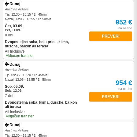
Dunaj
Austrian Airlines
Tja: 12:30 - 15:15 / 1h 45min
Nazaj: 13:05 - 13:55 / 1h 50min
952 €
Čet, 03.09.
na osebo
Pet, 11.09.
8 dni
PREVERI
Dvoposteljna soba, best price, klima,
dusche, balkon ali terasa
All Inclusive
Vključen transfer
Dunaj
Austrian Airlines
Tja: 09:35 - 12:20 / 1h 45min
Nazaj: 13:05 - 13:55 / 1h 50min
954 €
Sob, 05.09.
na osebo
Sob, 12.09.
7 dni
PREVERI
Dvoposteljna soba, klima, dusche, balkon
ali terasa
All Inclusive
Vključen transfer
Dunaj
Austrian Airlines
Tja: 12:30 - 15:15 / 1h 45min