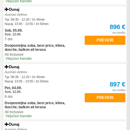
Vključen transfer
Dunaj
Austrian Airlines
Tja: 09:35 - 12:20 / 1h 45min
Nazaj: 13:05 - 13:55 / 1h 50min
896 €
Sob, 05.09.
na osebo
Sob, 12.09.
7 dni
PREVERI
Dvoposteljna soba, best price, klima,
dusche, balkon ali terasa
All Inclusive
Vključen transfer
Dunaj
Austrian Airlines
Tja: 09:35 - 12:20 / 1h 45min
Nazaj: 13:05 - 13:55 / 1h 50min
897 €
Pet, 04.09.
na osebo
Sob, 12.09.
8 dni
PREVERI
Dvoposteljna soba, best price, klima,
dusche, balkon ali terasa
All Inclusive
Vključen transfer
Dunaj
Austrian Airlines