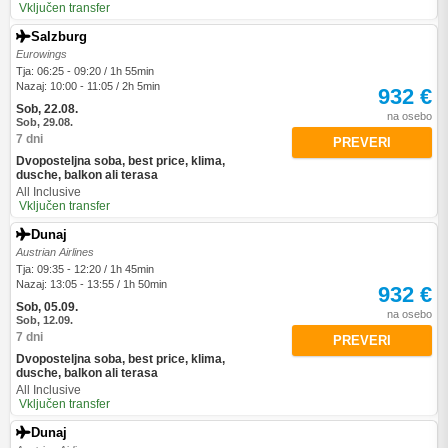
Vključen transfer
Salzburg
Eurowings
Tja: 06:25 - 09:20 / 1h 55min
Nazaj: 10:00 - 11:05 / 2h 5min
932 €
Sob, 22.08.
na osebo
Sob, 29.08.
7 dni
PREVERI
Dvoposteljna soba, best price, klima,
dusche, balkon ali terasa
All Inclusive
Vključen transfer
Dunaj
Austrian Airlines
Tja: 09:35 - 12:20 / 1h 45min
Nazaj: 13:05 - 13:55 / 1h 50min
932 €
Sob, 05.09.
na osebo
Sob, 12.09.
7 dni
PREVERI
Dvoposteljna soba, best price, klima,
dusche, balkon ali terasa
All Inclusive
Vključen transfer
Dunaj