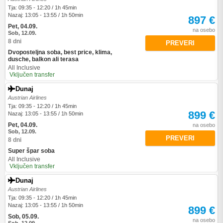
Tja: 09:35 - 12:20 / 1h 45min
Nazaj: 13:05 - 13:55 / 1h 50min
897 €
Pet, 04.09.
na osebo
Sob, 12.09.
8 dni
PREVERI
Dvoposteljna soba, best price, klima,
dusche, balkon ali terasa
All Inclusive
Vključen transfer
Dunaj
Austrian Airlines
Tja: 09:35 - 12:20 / 1h 45min
899 €
Nazaj: 13:05 - 13:55 / 1h 50min
Pet, 04.09.
na osebo
Sob, 12.09.
PREVERI
8 dni
Super špar soba
All Inclusive
Vključen transfer
Dunaj
Austrian Airlines
Tja: 09:35 - 12:20 / 1h 45min
Nazaj: 13:05 - 13:55 / 1h 50min
899 €
Sob, 05.09.
na osebo