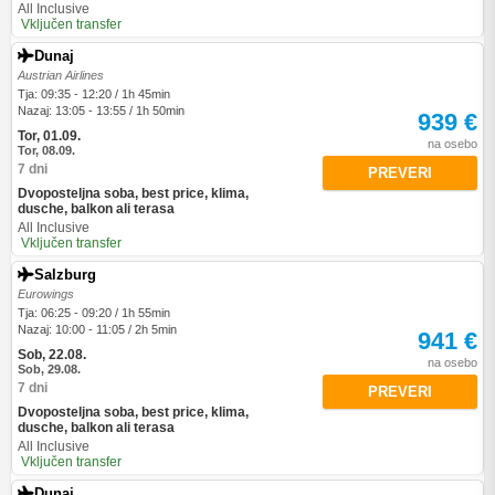
All Inclusive
Vključen transfer
Dunaj
Austrian Airlines
Tja: 09:35 - 12:20 / 1h 45min
Nazaj: 13:05 - 13:55 / 1h 50min
939 €
Tor, 01.09.
na osebo
Tor, 08.09.
7 dni
PREVERI
Dvoposteljna soba, best price, klima,
dusche, balkon ali terasa
All Inclusive
Vključen transfer
Salzburg
Eurowings
Tja: 06:25 - 09:20 / 1h 55min
Nazaj: 10:00 - 11:05 / 2h 5min
941 €
Sob, 22.08.
na osebo
Sob, 29.08.
7 dni
PREVERI
Dvoposteljna soba, best price, klima,
dusche, balkon ali terasa
All Inclusive
Vključen transfer
Dunaj