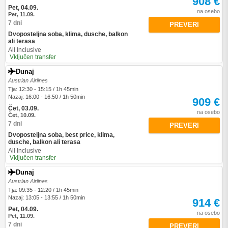
908 €
Pet, 04.09.
na osebo
Pet, 11.09.
7 dni
PREVERI
Dvoposteljna soba, klima, dusche, balkon
ali terasa
All Inclusive
Vključen transfer
Dunaj
Austrian Airlines
Tja: 12:30 - 15:15 / 1h 45min
Nazaj: 16:00 - 16:50 / 1h 50min
909 €
Čet, 03.09.
na osebo
Čet, 10.09.
7 dni
PREVERI
Dvoposteljna soba, best price, klima,
dusche, balkon ali terasa
All Inclusive
Vključen transfer
Dunaj
Austrian Airlines
Tja: 09:35 - 12:20 / 1h 45min
Nazaj: 13:05 - 13:55 / 1h 50min
914 €
Pet, 04.09.
na osebo
Pet, 11.09.
7 dni
PREVERI