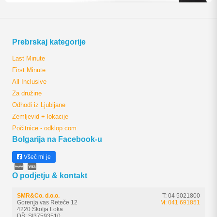
Prebrskaj kategorije
Last Minute
First Minute
All Inclusive
Za družine
Odhodi iz Ljubljane
Zemljevid + lokacije
Počitnice - odklop.com
Bolgarija na Facebook-u
Všeč mi je
O podjetju & kontakt
SMR&Co. d.o.o.
T: 04 5021800
Gorenja vas Reteče 12
M: 041 691851
4220 Škofja Loka
DŠ: SI37593510