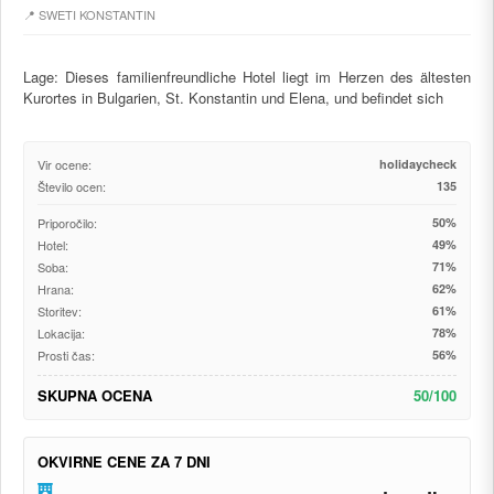
📍 SWETI KONSTANTIN
Lage: Dieses familienfreundliche Hotel liegt im Herzen des ältesten
Kurortes in Bulgarien, St. Konstantin und Elena, und befindet sich
Vir ocene:
holidaycheck
Število ocen:
135
Priporočilo:
50%
Hotel:
49%
Soba:
71%
Hrana:
62%
Storitev:
61%
Lokacija:
78%
Prosti čas:
56%
SKUPNA OCENA
50/100
OKVIRNE CENE ZA 7 DNI