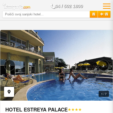
04 / 502 1800
+
‹
›
1 / 7
HOTEL ESTREYA PALACE
★★★★