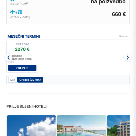
na poizvedbo
(samo hotel)
+
660 €
(letalo + hotel)
MESEČNI TERMINI
Gradec
SEP 2026
2270 €
Polpenzion
❮
❯
Dvoposteljna soba
7 dni
PREVERI
MIX
Gradec
(2270€)
PRILJUBLJENI HOTELI: