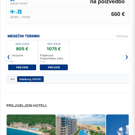
na poizvedbo
(samo hotel)
+
660 €
(letalo + hotel)
MESEČNI TERMINI
Salzburg
AVG 2026
SEP 2026
805 €
1075 €
All Inclusive
Polpenzion
❮
❯
ST
Dvoposteljna soba
7 dni
7 dni
PREVERI
PREVERI
MIX
Salzburg
(805€)
PRILJUBLJENI HOTELI: