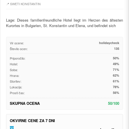
📍 SWETI KONSTANTIN
Lage: Dieses familienfreundliche Hotel liegt im Herzen des ältesten
Kurortes in Bulgarien, St. Konstantin und Elena, und befindet sich
Vir ocene:
holidaycheck
Število ocen:
135
Priporočilo:
50%
Hotel:
49%
Soba:
71%
Hrana:
62%
Storitev:
61%
Lokacija:
78%
Prosti čas:
56%
SKUPNA OCENA
50/100
OKVIRNE CENE ZA 7 DNI