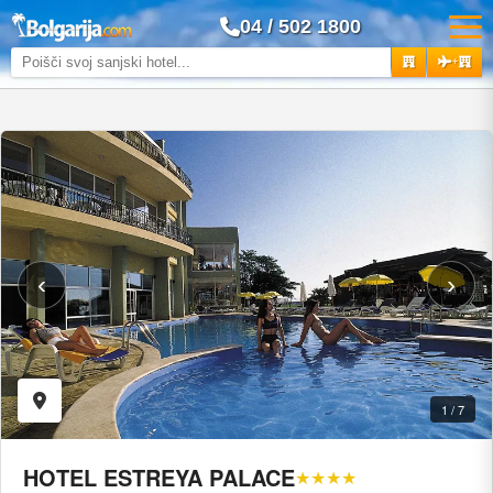
04 / 502 1800
+
‹
›
1 / 7
HOTEL ESTREYA PALACE
★★★★