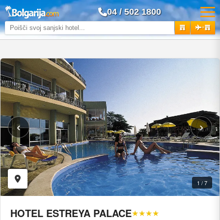
04 / 502 1800
+
‹
›
1 / 7
HOTEL ESTREYA PALACE
★★★★