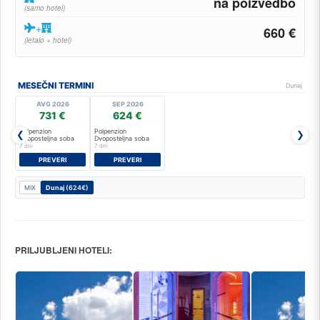
na poizvedbo
(samo hotel)
+
660 €
(letalo + hotel)
MESEČNI TERMINI
Dunaj
AVG 2026
SEP 2026
731 €
624 €
Polpenzion
Polpenzion
❮
❯
Dvoposteljna soba
Dvoposteljna soba
7 dni
7 dni
PREVERI
PREVERI
MIX
Dunaj
(624€)
PRILJUBLJENI HOTELI: