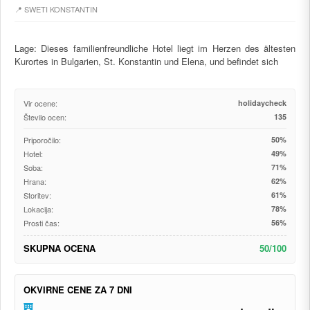
📍 SWETI KONSTANTIN
Lage: Dieses familienfreundliche Hotel liegt im Herzen des ältesten
Kurortes in Bulgarien, St. Konstantin und Elena, und befindet sich
Vir ocene:
holidaycheck
Število ocen:
135
Priporočilo:
50%
Hotel:
49%
Soba:
71%
Hrana:
62%
Storitev:
61%
Lokacija:
78%
Prosti čas:
56%
SKUPNA OCENA
50/100
OKVIRNE CENE ZA 7 DNI