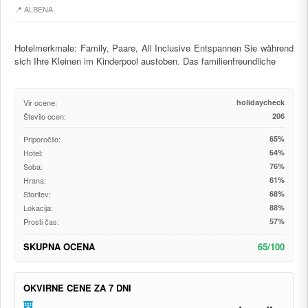
📍 ALBENA
Hotelmerkmale: Family, Paare, All Inclusive Entspannen Sie während
sich Ihre Kleinen im Kinderpool austoben. Das familienfreundliche
Vir ocene:
holidaycheck
Število ocen:
206
Priporočilo:
65%
Hotel:
64%
Soba:
76%
Hrana:
61%
Storitev:
68%
Lokacija:
88%
Prosti čas:
57%
SKUPNA OCENA
65/100
OKVIRNE CENE ZA 7 DNI