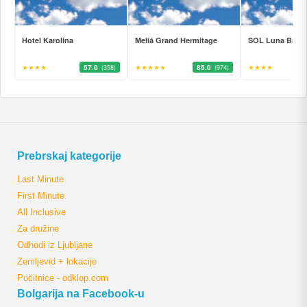
Hotel Karolina
Meliá Grand Hermitage
SOL Luna Bay
★★★★
57.0
★★★★★
85.0
★★★★
(358)
(974)
Prebrskaj kategorije
Last Minute
First Minute
All Inclusive
Za družine
Odhodi iz Ljubljane
Zemljevid + lokacije
Počitnice - odklop.com
Bolgarija na Facebook-u