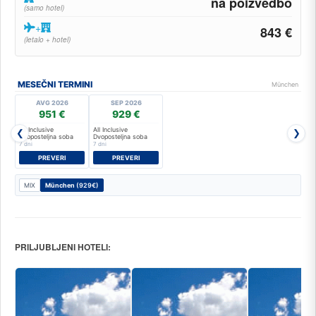
na poizvedbo
(samo hotel)
+
843 €
(letalo + hotel)
MESEČNI TERMINI
München
AVG 2026
SEP 2026
951 €
929 €
All Inclusive
All Inclusive
❮
❯
Dvoposteljna soba
Dvoposteljna soba
7 dni
7 dni
PREVERI
PREVERI
MIX
München
(929€)
PRILJUBLJENI HOTELI: