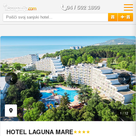
04 / 502 1800
+
‹
›
1 / 12
HOTEL LAGUNA MARE
★★★★