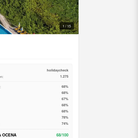
1 / 15
holidaycheck
en:
1.275
:
68%
68%
67%
68%
68%
78%
:
74%
A OCENA
68/100