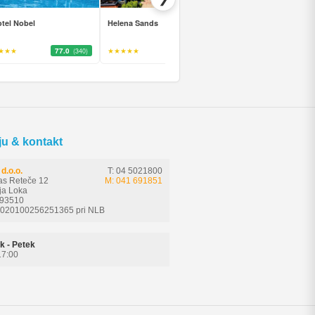
tel Nobel
Helena Sands
Sunrise Blue Magic Reso
★★★
77.0
★★★★★
90.0
★★★★
82.0
(340)
(536)
(18
ju & kontakt
d.o.o.
T: 04 5021800
as Reteče 12
M: 041 691851
ja Loka
593510
6020100256251365 pri NLB
k - Petek
17:00