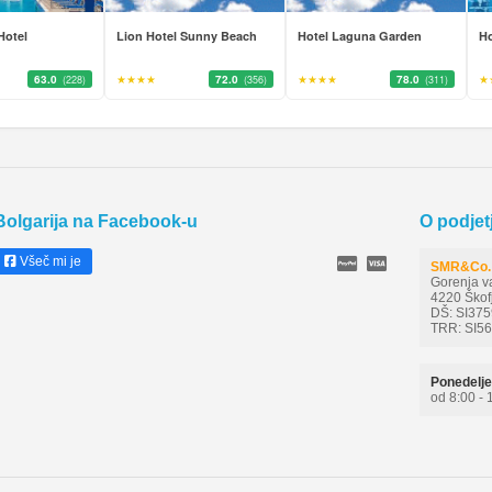
Hotel
Lion Hotel Sunny Beach
Hotel Laguna Garden
Ho
63.0
★★★★
72.0
★★★★
78.0
★
(228)
(356)
(311)
Bolgarija na Facebook-u
O podjet
Všeč mi je
SMR&Co. 
Gorenja v
4220 Škof
DŠ: SI37
TRR: SI5
Ponedelje
od 8:00 - 