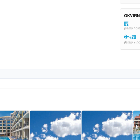
OKVIRN
(samo hote
+
(letalo + ho