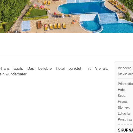
s-Fans auch: Das beliebte Hotel punktet mit Vielfalt.
Vir ocene:
ein wunderbarer
Število oc
Priporočilo
Hotel:
Soba:
Hrana:
Storitev:
Lokacija:
Prosti čas
SKUPN