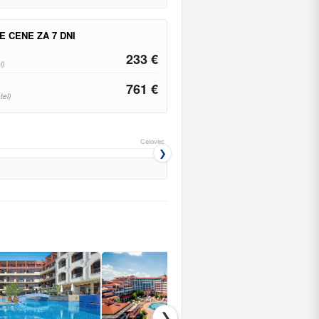
E CENE ZA 7 DNI
233 €
l)
761 €
tel)
Celovec
❯
❯