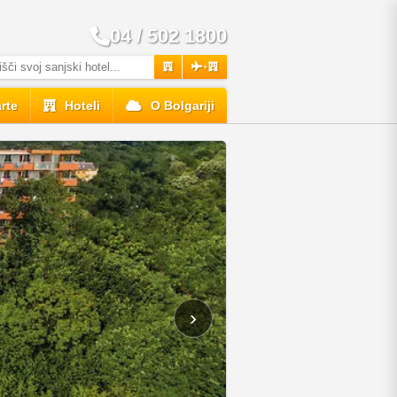
04 / 502 1800
+
rte
Hoteli
O Bolgariji
›