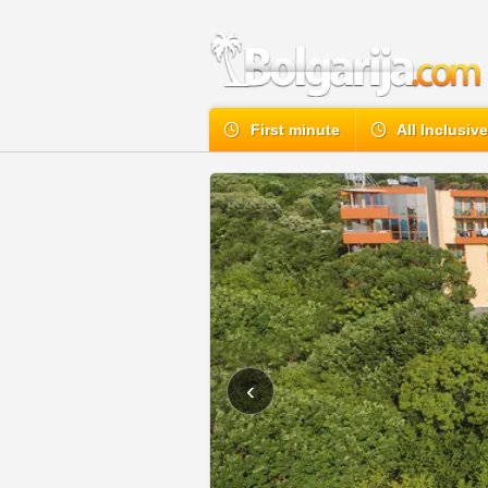
First minute
All Inclusiv
‹