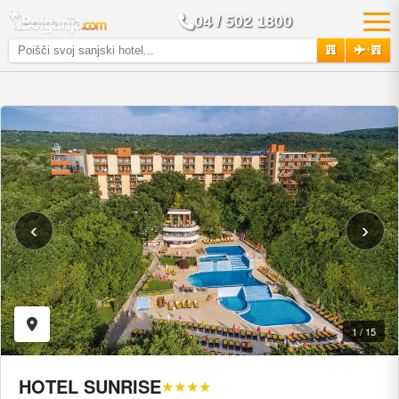
04 / 502 1800
+
‹
›
1 / 15
HOTEL SUNRISE
★★★★