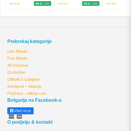
★★★★
68.0
★★★★
50.0
★★★★
(124)
(135)
Prebrskaj kategorije
Last Minute
First Minute
All Inclusive
Za družine
Odhodi iz Ljubljane
Zemljevid + lokacije
Počitnice - odklop.com
Bolgarija na Facebook-u
Všeč mi je
O podjetju & kontakt