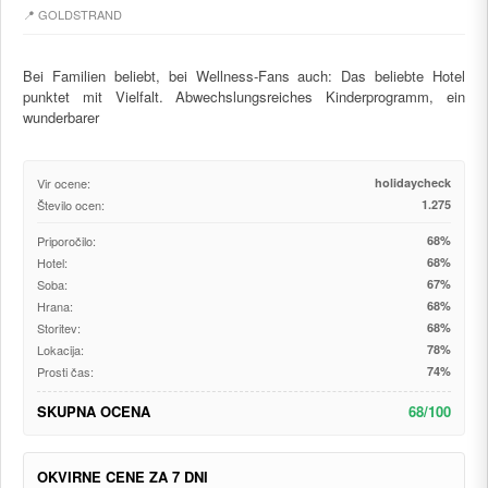
📍 GOLDSTRAND
Bei Familien beliebt, bei Wellness-Fans auch: Das beliebte Hotel
punktet mit Vielfalt. Abwechslungsreiches Kinderprogramm, ein
wunderbarer
Vir ocene:
holidaycheck
Število ocen:
1.275
Priporočilo:
68%
Hotel:
68%
Soba:
67%
Hrana:
68%
Storitev:
68%
Lokacija:
78%
Prosti čas:
74%
SKUPNA OCENA
68/100
OKVIRNE CENE ZA 7 DNI