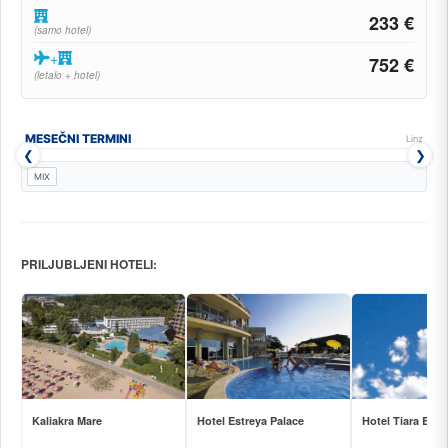
233 €
(samo hotel)
+
752 €
(letalo + hotel)
MESEČNI TERMINI
Linz
❮
❯
MIX
PRILJUBLJENI HOTELI:
Kaliakra Mare
Hotel Estreya Palace
Hotel Tiara Bea