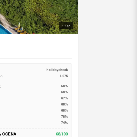
1 / 15
holidaycheck
en:
1.275
:
68%
68%
67%
68%
68%
78%
:
74%
A OCENA
68/100