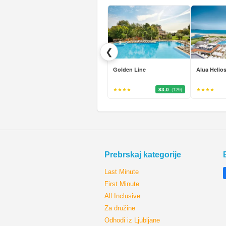
❮
Golden Line
Alua Helio
★★★★
83.0
★★★★
(129)
Prebrskaj kategorije
Last Minute
First Minute
All Inclusive
Za družine
Odhodi iz Ljubljane