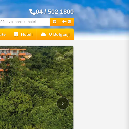
04 / 502 1800
+
rte
Hoteli
O Bolgariji
›