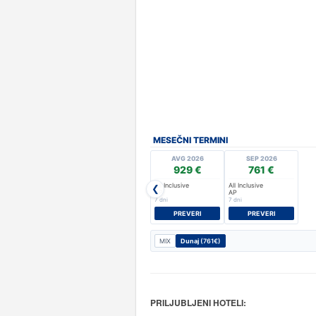
MESEČNI TERMINI
AVG 2026
SEP 2026
929 €
761 €
All Inclusive
All Inclusive
❮
AP
AP
7 dni
7 dni
PREVERI
PREVERI
MIX
Dunaj
(761€)
PRILJUBLJENI HOTELI: