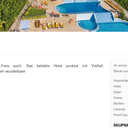
s-Fans auch: Das beliebte Hotel punktet mit Vielfalt.
Vir ocene:
ein wunderbarer
Število oc
Priporočilo
Hotel:
Soba:
Hrana:
Storitev:
Lokacija:
Prosti čas
SKUPN