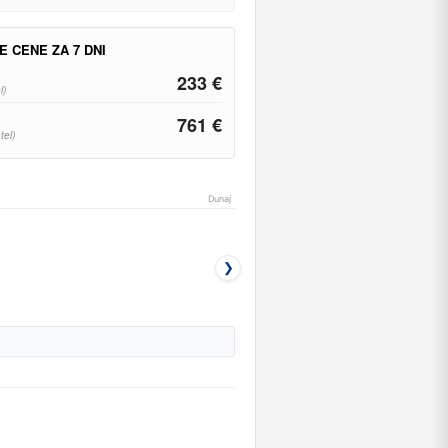
E CENE ZA 7 DNI
233 €
l)
761 €
tel)
Dunaj
❯