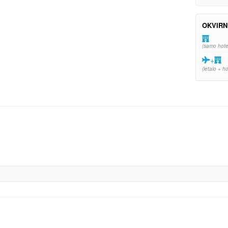
OKVIRN
(samo hote
+
(letalo + ho