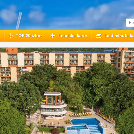
e
TOP 20 izbor
Letalske karte
Last minute ka