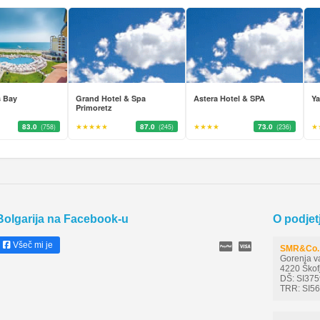
s Bay
Grand Hotel & Spa
Astera Hotel & SPA
Ya
Primoretz
83.0
★★★★★
87.0
★★★★
73.0
★
(758)
(245)
(236)
Bolgarija na Facebook-u
O podjet
Všeč mi je
SMR&Co. 
Gorenja v
4220 Škof
DŠ: SI37
TRR: SI5