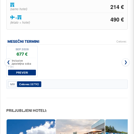
214 €
(samo hotel)
+
490 €
(letalo + hotel)
MESEČNI TERMINI
Celovec
SEP 2026
677 €
All Inclusive
❮
❯
Dvoposteljna soba
7 dni
PREVERI
MIX
Celovec
(677€)
PRILJUBLJENI HOTELI: