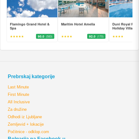
Flamingo Grand Hotel &
Maritim Hotel Amelia
Duni Royal Reso
Spa
Holiday Village
★★★★★
90.0
★★★★
92.0
★★★★
(583)
(170)
Prebrskaj kategorije
Last Minute
First Minute
All Inclusive
Za družine
Odhodi iz Ljubljane
Zemljevid + lokacije
Počitnice - odklop.com
Bolgarija na Facebook-u