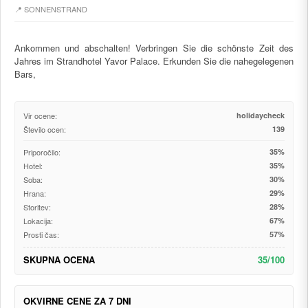
📍 SONNENSTRAND
Ankommen und abschalten! Verbringen Sie die schönste Zeit des
Jahres im Strandhotel Yavor Palace. Erkunden Sie die nahegelegenen
Bars,
Vir ocene:
holidaycheck
Število ocen:
139
Priporočilo:
35%
Hotel:
35%
Soba:
30%
Hrana:
29%
Storitev:
28%
Lokacija:
67%
Prosti čas:
57%
SKUPNA OCENA
35/100
OKVIRNE CENE ZA 7 DNI