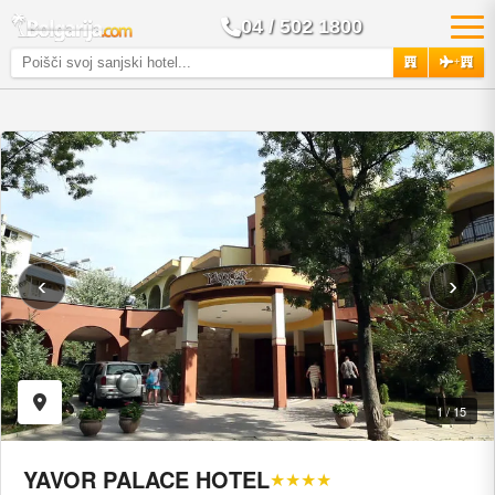
04 / 502 1800
+
‹
›
1 / 15
YAVOR PALACE HOTEL
★★★★