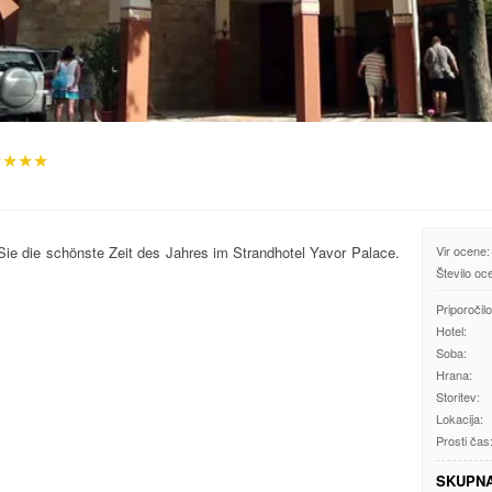
★★★★
e die schönste Zeit des Jahres im Strandhotel Yavor Palace.
Vir ocene:
Število oc
Priporočilo
Hotel:
Soba:
Hrana:
Storitev:
Lokacija:
Prosti čas
SKUPN