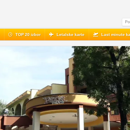
e
TOP 20 izbor
Letalske karte
Last minute ka