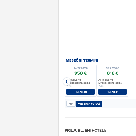
MESEČNI TERMINI
AVG 2026
SEP 2026
950 €
618 €
All Inclusive
All Inclusive
❮
Dvoposteljna soba
Dvoposteljna soba
7 dni
7 dni
PREVERI
PREVERI
MIX
München
(618€)
PRILJUBLJENI HOTELI: