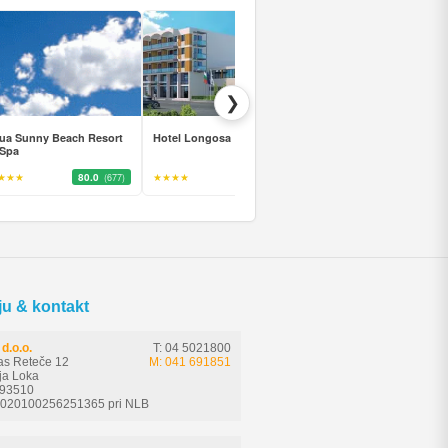
❯
ua Sunny Beach Resort
Hotel Longosa
Duni Marina Royal Palac
 Spa
Hotel
★★★
80.0
★★★★
83.0
★★★★★
82.0
(677)
(478)
(62
ju & kontakt
d.o.o.
T: 04 5021800
as Reteče 12
M: 041 691851
ja Loka
593510
6020100256251365 pri NLB