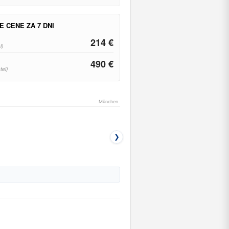
E CENE ZA 7 DNI
214 €
l)
490 €
tel)
München
❯