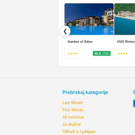
❮
Garden of Eden
HVD Rivier
★★★★
80.0
★★★★
(155)
Prebrskaj kategorije
Last Minute
First Minute
All Inclusive
Za družine
Odhodi iz Ljubljane