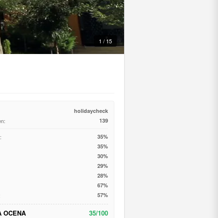
1 / 15
holidaycheck
en:
139
:
35%
35%
30%
29%
28%
67%
:
57%
A OCENA
35/100