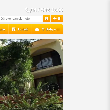
04 / 502 1800
+
rte
Hoteli
O Bolgariji
›