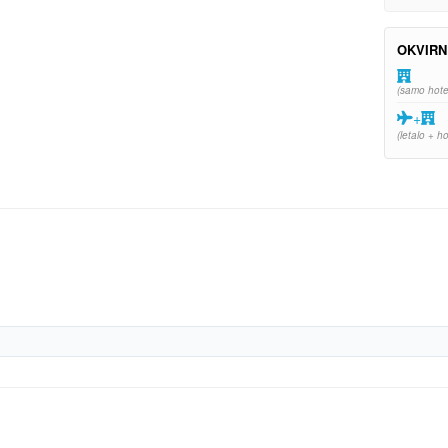
OKVIRN
(samo hote
+
(letalo + ho