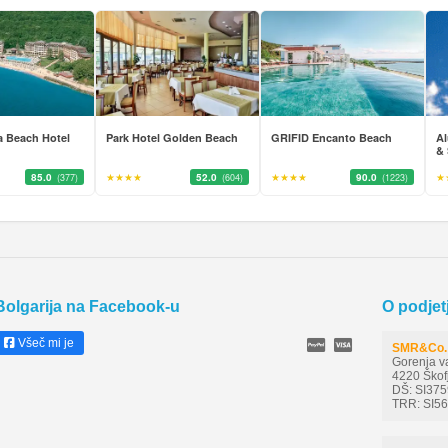
a Beach Hotel
Park Hotel Golden Beach
GRIFID Encanto Beach
Al
&
85.0
★★★★
52.0
★★★★
90.0
★
(377)
(604)
(1223)
Bolgarija na Facebook-u
O podjet
Všeč mi je
SMR&Co. 
Gorenja v
4220 Škof
DŠ: SI37
TRR: SI5