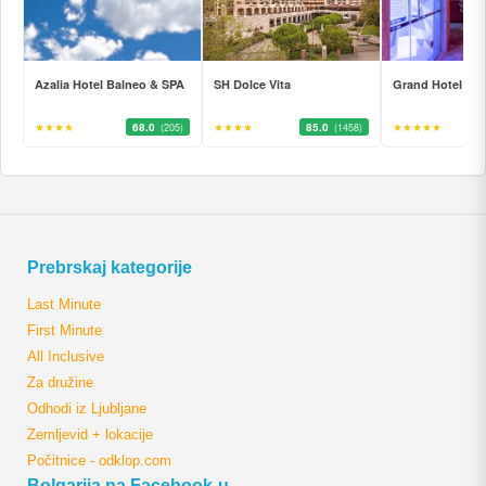
Azalia Hotel Balneo & SPA
SH Dolce Vita
Grand Hotel Po
★★★★
68.0
★★★★
85.0
★★★★★
(205)
(1458)
Prebrskaj kategorije
Last Minute
First Minute
All Inclusive
Za družine
Odhodi iz Ljubljane
Zemljevid + lokacije
Počitnice - odklop.com
Bolgarija na Facebook-u