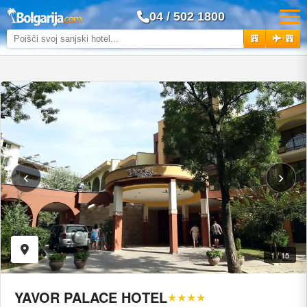
04 / 502 1800
+
‹
›
1 / 15
YAVOR PALACE HOTEL
★★★★