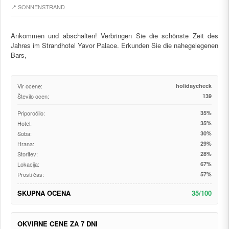
📍 SONNENSTRAND
Ankommen und abschalten! Verbringen Sie die schönste Zeit des
Jahres im Strandhotel Yavor Palace. Erkunden Sie die nahegelegenen
Bars,
Vir ocene:
holidaycheck
Število ocen:
139
Priporočilo:
35%
Hotel:
35%
Soba:
30%
Hrana:
29%
Storitev:
28%
Lokacija:
67%
Prosti čas:
57%
SKUPNA OCENA
35/100
OKVIRNE CENE ZA 7 DNI