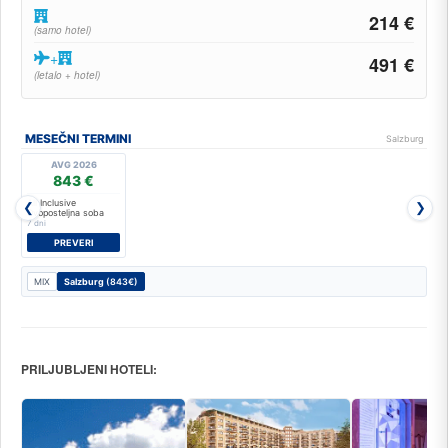
214 €
(samo hotel)
+
491 €
(letalo + hotel)
MESEČNI TERMINI
Salzburg
AVG 2026
843 €
All Inclusive
❮
❯
Dvoposteljna soba
7 dni
PREVERI
MIX
Salzburg
(843€)
PRILJUBLJENI HOTELI: