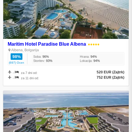
Maritim Hotel Paradise Blue Albena
●●●●●
Albena, Bolgarija
98%
Soba:
96%
Hrana:
94%
Storitev:
93%
Lokacija:
94%
(697) Ocen
520 EUR (Zajtrk)
+
za 7 dni od:
752 EUR (Zajtrk)
+
za 11 dni od: