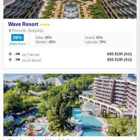
Wave Resort
●●●●
Pomorie, Bolgarija
98%
Soba:
96%
Hrana:
94%
Storitev:
88%
Lokacija:
79%
(594) Ocen
685 EUR (AU)
+
za 7 dni od:
955 EUR (AU)
+
za 10 dni od: