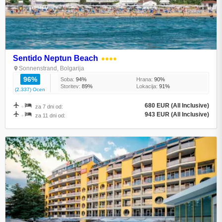
Sentido Neptun Beach
●●●●
Sonnenstrand, Bolgarija
96%
Soba:
94%
Hrana:
90%
Storitev:
89%
Lokacija:
91%
(2.337) Ocen
680 EUR (All Inclusive)
+
za 7 dni od:
943 EUR (All Inclusive)
+
za 11 dni od: