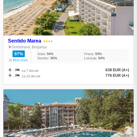
Sentido Marea
●●●●
Goldstrand, Bolgarija
97%
Soba:
94%
Hrana:
93%
Storitev:
95%
Lokacija:
94%
(1.810) Ocen
638 EUR (A+)
+
za 7 dni od:
776 EUR (A+)
+
za 10 dni od: