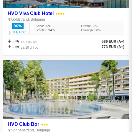
HVD Viva Club Hotel
●●●●
Goldstrand, Bolgarija
96%
Soba:
92%
Hrana:
92%
Storitev:
94%
Lokacija:
88%
(2.114) Ocen
589 EUR (A+)
+
za 7 dni od:
773 EUR (A+)
+
za 10 dni od:
HVD Club Bor
●●●
Sonnenstrand, Bolgarija