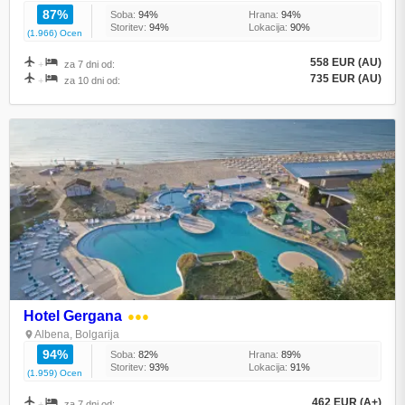
87%
Soba:
94%
Hrana:
94%
Storitev:
94%
Lokacija:
90%
(1.966) Ocen
558 EUR (AU)
+
za 7 dni od:
735 EUR (AU)
+
za 10 dni od:
Hotel Gergana
●●●
Albena, Bolgarija
94%
Soba:
82%
Hrana:
89%
Storitev:
93%
Lokacija:
91%
(1.959) Ocen
462 EUR (A+)
+
za 7 dni od: