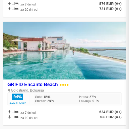
576 EUR (A+)
+
za 7 dni od:
721 EUR (A+)
+
za 10 dni od:
GRIFID Encanto Beach
●●●●
Goldstrand, Bolgarija
94%
Soba:
88%
Hrana:
87%
Storitev:
89%
Lokacija:
91%
(1.224) Ocen
624 EUR (A+)
+
za 7 dni od:
766 EUR (A+)
+
za 10 dni od: