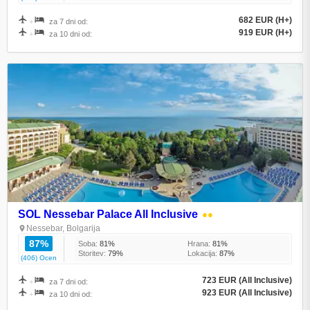
682 EUR (H+)
+
za 7 dni od:
919 EUR (H+)
+
za 10 dni od:
SOL Nessebar Palace All Inclusive
●●
Nessebar, Bolgarija
87%
Soba:
81%
Hrana:
81%
Storitev:
79%
Lokacija:
87%
(406) Ocen
723 EUR (All Inclusive)
+
za 7 dni od:
923 EUR (All Inclusive)
+
za 10 dni od: