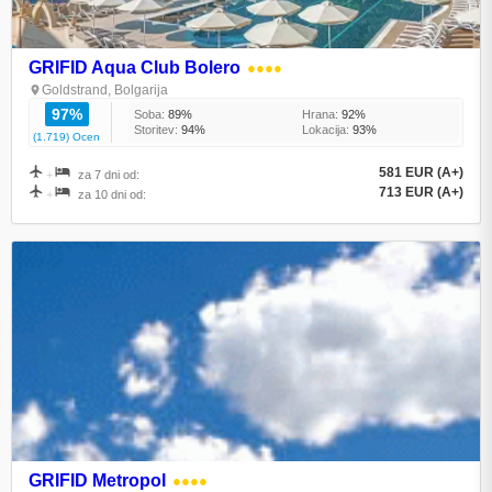
GRIFID Aqua Club Bolero
●●●●
Goldstrand, Bolgarija
97%
Soba:
89%
Hrana:
92%
Storitev:
94%
Lokacija:
93%
(1.719) Ocen
581 EUR (A+)
+
za 7 dni od:
713 EUR (A+)
+
za 10 dni od:
GRIFID Metropol
●●●●