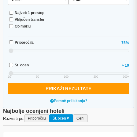
Največ 1 prestop
Vključen transfer
Ob morju
Priporočila
75%
Št. ocen
> 10
10
50
100
200
300+
PRIKAŽI REZULTATE
Pomoč pri iskanju?
Najbolje ocenjeni hoteli
Razvrsti po:
Priporočilu
Št. ocen
▼
Ceni