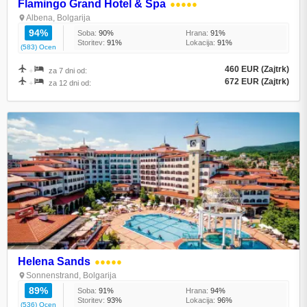
Flamingo Grand Hotel & Spa
●●●●●
Albena, Bolgarija
94%
Soba:
90%
Hrana:
91%
Storitev:
91%
Lokacija:
91%
(583) Ocen
460 EUR (Zajtrk)
+
za 7 dni od:
672 EUR (Zajtrk)
+
za 12 dni od:
Helena Sands
●●●●●
Sonnenstrand, Bolgarija
89%
Soba:
91%
Hrana:
94%
Storitev:
93%
Lokacija:
96%
(536) Ocen