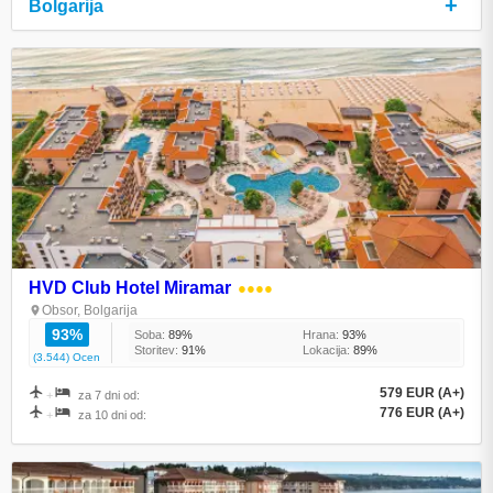
+
Bolgarija
HVD Club Hotel Miramar
●●●●
Obsor, Bolgarija
93%
Soba:
89%
Hrana:
93%
Storitev:
91%
Lokacija:
89%
(3.544) Ocen
579 EUR (A+)
+
za 7 dni od:
776 EUR (A+)
+
za 10 dni od: