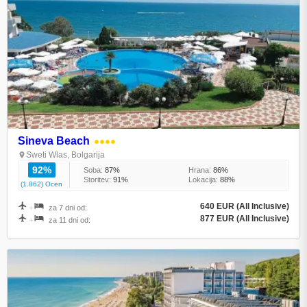
Sineva Beach
●●●●
Sweti Wlas, Bolgarija
92%
Soba:
87%
Hrana:
86%
Storitev:
91%
Lokacija:
88%
(1.862) Ocen
640 EUR (All Inclusive)
+
za 7 dni od:
877 EUR (All Inclusive)
+
za 11 dni od: