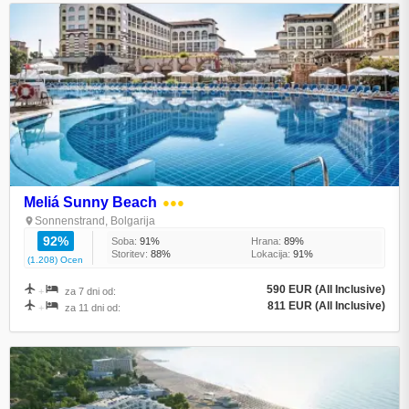
Meliá Sunny Beach
●●●
Sonnenstrand, Bolgarija
92%
Soba:
91%
Hrana:
89%
Storitev:
88%
Lokacija:
91%
(1.208) Ocen
590 EUR (All Inclusive)
+
za 7 dni od:
811 EUR (All Inclusive)
+
za 11 dni od: