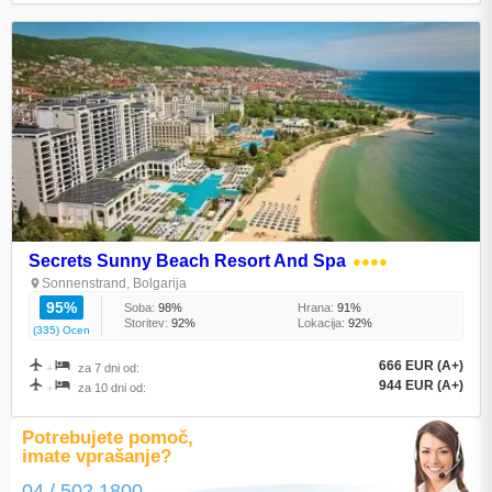
Secrets Sunny Beach Resort And Spa
●●●●
Sonnenstrand, Bolgarija
95%
Soba:
98%
Hrana:
91%
Storitev:
92%
Lokacija:
92%
(335) Ocen
666 EUR (A+)
+
za 7 dni od:
944 EUR (A+)
+
za 10 dni od:
Potrebujete pomoč,
imate vprašanje?
04 / 502 1800