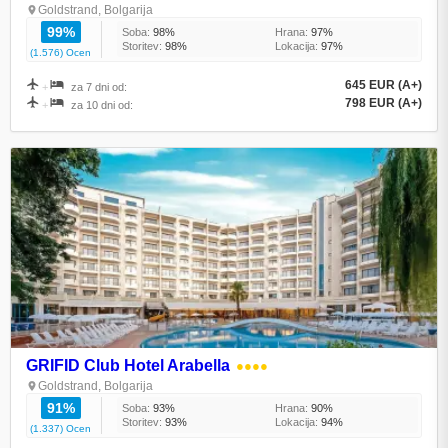
Goldstrand, Bolgarija
99%
Soba:
98%
Hrana:
97%
Storitev:
98%
Lokacija:
97%
(1.576) Ocen
645 EUR (A+)
+
za 7 dni od:
798 EUR (A+)
+
za 10 dni od:
GRIFID Club Hotel Arabella
●●●●
Goldstrand, Bolgarija
91%
Soba:
93%
Hrana:
90%
Storitev:
93%
Lokacija:
94%
(1.337) Ocen