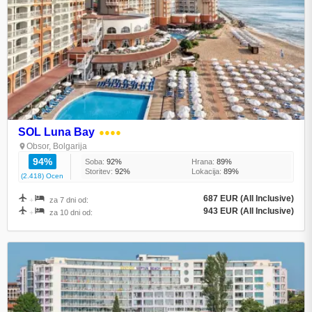
SOL Luna Bay
●●●●
Obsor, Bolgarija
94%
Soba:
92%
Hrana:
89%
Storitev:
92%
Lokacija:
89%
(2.418) Ocen
687 EUR (All Inclusive)
+
za 7 dni od:
943 EUR (All Inclusive)
+
za 10 dni od: