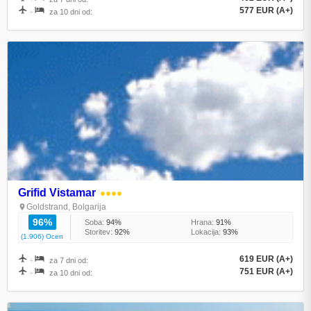
577 EUR (A+)
+
za 10 dni od:
Grifid Vistamar
●●●●
Goldstrand, Bolgarija
96%
Soba:
94%
Hrana:
91%
Storitev:
92%
Lokacija:
93%
(1.906) Ocen
619 EUR (A+)
+
za 7 dni od:
751 EUR (A+)
+
za 10 dni od: