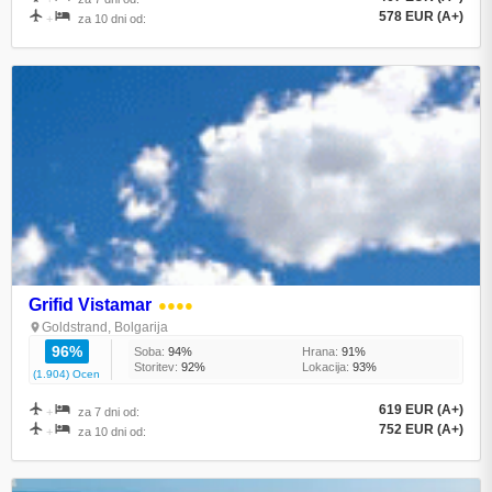
578 EUR (A+)
+
za 10 dni od:
Grifid Vistamar
●●●●
Goldstrand, Bolgarija
96%
Soba:
94%
Hrana:
91%
Storitev:
92%
Lokacija:
93%
(1.904) Ocen
619 EUR (A+)
+
za 7 dni od:
752 EUR (A+)
+
za 10 dni od: