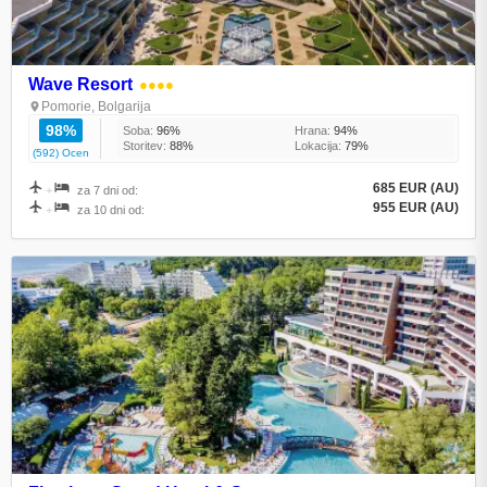
Wave Resort
●●●●
Pomorie, Bolgarija
98%
Soba:
96%
Hrana:
94%
Storitev:
88%
Lokacija:
79%
(592) Ocen
685 EUR (AU)
+
za 7 dni od:
955 EUR (AU)
+
za 10 dni od: