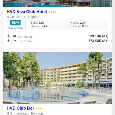
HVD Viva Club Hotel
●●●●
Goldstrand, Bolgarija
96%
Soba:
92%
Hrana:
92%
Storitev:
94%
Lokacija:
88%
(2.111) Ocen
589 EUR (A+)
+
za 7 dni od:
773 EUR (A+)
+
za 10 dni od:
HVD Club Bor
●●●
Sonnenstrand, Bolgarija