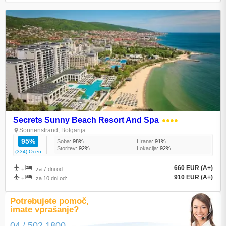
Secrets Sunny Beach Resort And Spa
●●●●
Sonnenstrand, Bolgarija
95%
Soba:
98%
Hrana:
91%
Storitev:
92%
Lokacija:
92%
(334) Ocen
660 EUR (A+)
+
za 7 dni od:
910 EUR (A+)
+
za 10 dni od:
Potrebujete pomoč,
imate vprašanje?
04 / 502 1800