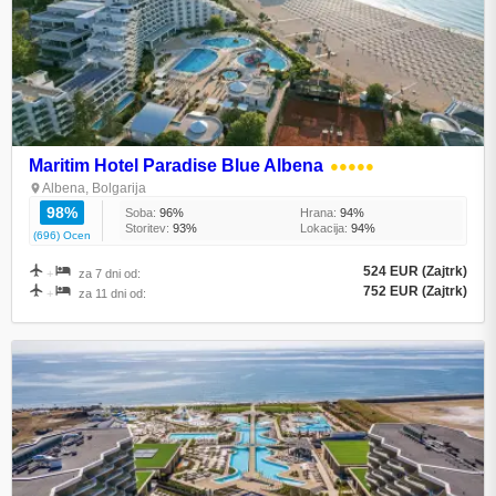
Maritim Hotel Paradise Blue Albena
●●●●●
Albena, Bolgarija
98%
Soba:
96%
Hrana:
94%
Storitev:
93%
Lokacija:
94%
(696) Ocen
524 EUR (Zajtrk)
+
za 7 dni od:
752 EUR (Zajtrk)
+
za 11 dni od: