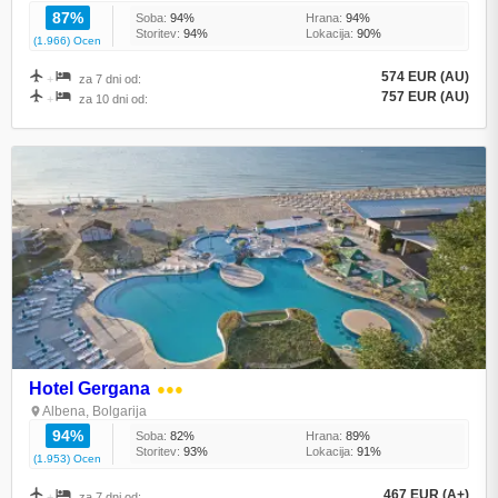
87%
Soba:
94%
Hrana:
94%
Storitev:
94%
Lokacija:
90%
(1.966) Ocen
574 EUR (AU)
+
za 7 dni od:
757 EUR (AU)
+
za 10 dni od:
Hotel Gergana
●●●
Albena, Bolgarija
94%
Soba:
82%
Hrana:
89%
Storitev:
93%
Lokacija:
91%
(1.953) Ocen
467 EUR (A+)
+
za 7 dni od: