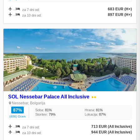
683 EUR (H+)
+
za 7 dni od:
897 EUR (H+)
+
za 10 dni od:
SOL Nessebar Palace All Inclusive
●●
Nessebar, Bolgarija
87%
Soba:
81%
Hrana:
81%
Storitev:
79%
Lokacija:
87%
(406) Ocen
713 EUR (All Inclusive)
+
za 7 dni od:
944 EUR (All Inclusive)
+
za 10 dni od: