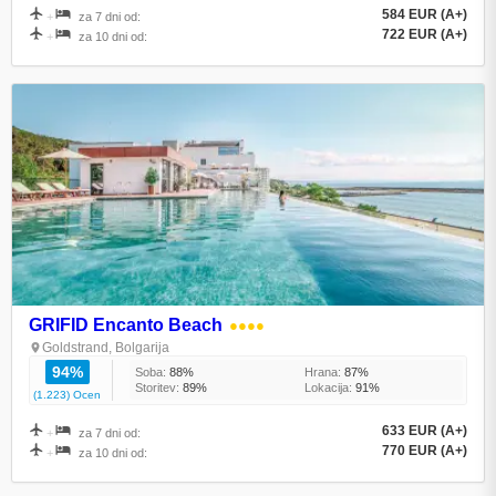
584 EUR (A+)
+
za 7 dni od:
722 EUR (A+)
+
za 10 dni od:
GRIFID Encanto Beach
●●●●
Goldstrand, Bolgarija
94%
Soba:
88%
Hrana:
87%
Storitev:
89%
Lokacija:
91%
(1.223) Ocen
633 EUR (A+)
+
za 7 dni od:
770 EUR (A+)
+
za 10 dni od: