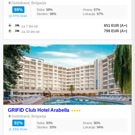
Goldstrand, Bolgarija
99%
Soba:
98%
Hrana:
97%
Storitev:
98%
Lokacija:
97%
(1.575) Ocen
651 EUR (A+)
+
za 7 dni od:
799 EUR (A+)
+
za 10 dni od:
GRIFID Club Hotel Arabella
●●●●
Goldstrand, Bolgarija
92%
Soba:
93%
Hrana:
90%
Storitev:
93%
Lokacija:
94%
(1.334) Ocen