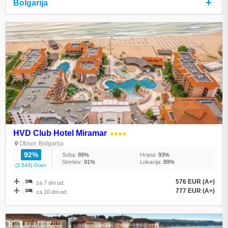
+
Bolgarija
HVD Club Hotel Miramar
●●●●
Obsor, Bolgarija
92%
Soba:
89%
Hrana:
93%
Storitev:
91%
Lokacija:
89%
(3.543) Ocen
576 EUR (A+)
+
za 7 dni od:
777 EUR (A+)
+
za 10 dni od: