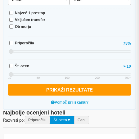
Največ 1 prestop
Vključen transfer
Ob morju
Priporočila
75%
Št. ocen
> 10
10
50
100
200
300+
PRIKAŽI REZULTATE
Pomoč pri iskanju?
Najbolje ocenjeni hoteli
Razvrsti po:
Priporočilu
Št. ocen
▼
Ceni