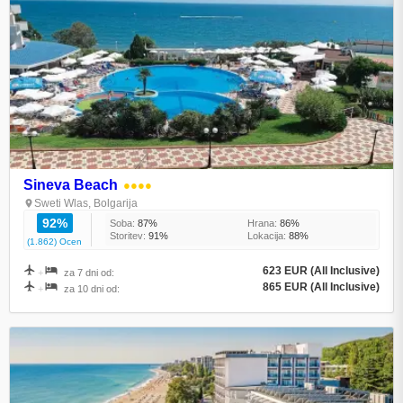
Sineva Beach
●●●●
Sweti Wlas, Bolgarija
92%
Soba:
87%
Hrana:
86%
Storitev:
91%
Lokacija:
88%
(1.862) Ocen
623 EUR (All Inclusive)
+
za 7 dni od:
865 EUR (All Inclusive)
+
za 10 dni od: