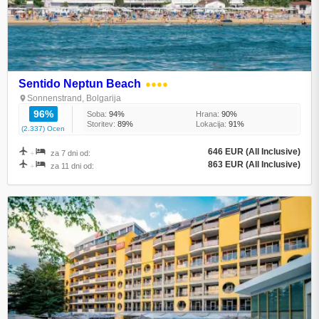
Sentido Neptun Beach
●●●●
Sonnenstrand, Bolgarija
96%
Soba:
94%
Hrana:
90%
Storitev:
89%
Lokacija:
91%
(2.337) Ocen
646 EUR (All Inclusive)
+
za 7 dni od:
863 EUR (All Inclusive)
+
za 11 dni od: