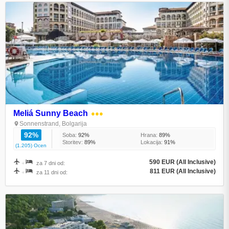
Meliá Sunny Beach
●●●
Sonnenstrand, Bolgarija
92%
Soba:
92%
Hrana:
89%
Storitev:
89%
Lokacija:
91%
(1.205) Ocen
590 EUR (All Inclusive)
+
za 7 dni od:
811 EUR (All Inclusive)
+
za 11 dni od: