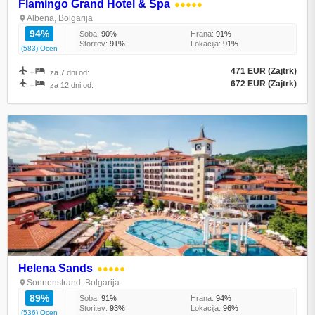
Flamingo Grand Hotel & Spa
●●●●●
Albena, Bolgarija
94%
Soba:
90%
Hrana:
91%
Storitev:
91%
Lokacija:
91%
(583) Ocen
471 EUR (Zajtrk)
+
za 7 dni od:
672 EUR (Zajtrk)
+
za 12 dni od:
Helena Sands
●●●●●
Sonnenstrand, Bolgarija
89%
Soba:
91%
Hrana:
94%
Storitev:
93%
Lokacija:
96%
(536) Ocen