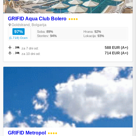
GRIFID Aqua Club Bolero
●●●●
Goldstrand, Bolgarija
97%
Soba:
89%
Hrana:
92%
Storitev:
94%
Lokacija:
93%
(1.718) Ocen
588 EUR (A+)
+
za 7 dni od:
714 EUR (A+)
+
za 10 dni od:
GRIFID Metropol
●●●●