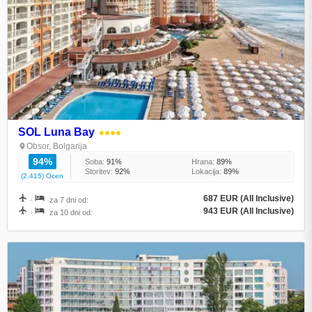
SOL Luna Bay
●●●●
Obsor, Bolgarija
94%
Soba:
91%
Hrana:
89%
Storitev:
92%
Lokacija:
89%
(2.415) Ocen
687 EUR (All Inclusive)
+
za 7 dni od:
943 EUR (All Inclusive)
+
za 10 dni od: