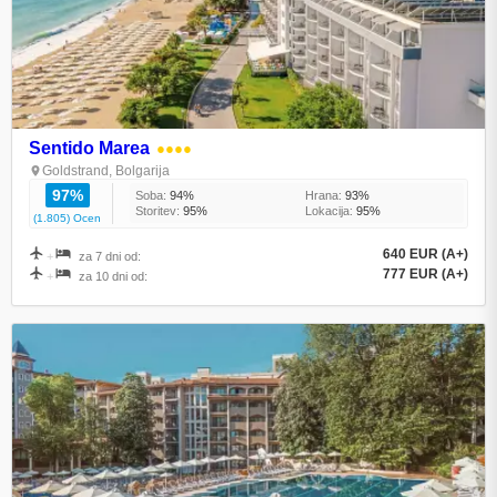
Sentido Marea
●●●●
Goldstrand, Bolgarija
97%
Soba:
94%
Hrana:
93%
Storitev:
95%
Lokacija:
95%
(1.805) Ocen
640 EUR (A+)
+
za 7 dni od:
777 EUR (A+)
+
za 10 dni od: