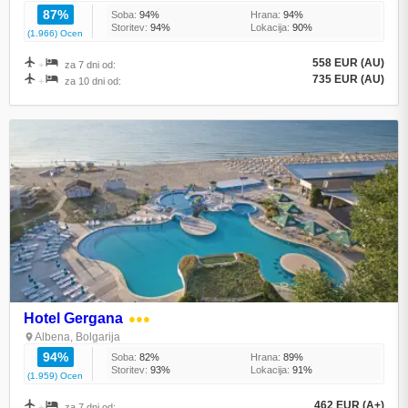
87%
Soba:
94%
Hrana:
94%
Storitev:
94%
Lokacija:
90%
(1.966) Ocen
558 EUR (AU)
+
za 7 dni od:
735 EUR (AU)
+
za 10 dni od:
Hotel Gergana
●●●
Albena, Bolgarija
94%
Soba:
82%
Hrana:
89%
Storitev:
93%
Lokacija:
91%
(1.959) Ocen
462 EUR (A+)
+
za 7 dni od: