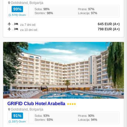
Goldstrand, Bolgarija
99%
Soba:
98%
Hrana:
97%
Storitev:
98%
Lokacija:
97%
(1.576) Ocen
645 EUR (A+)
+
za 7 dni od:
798 EUR (A+)
+
za 10 dni od:
GRIFID Club Hotel Arabella
●●●●
Goldstrand, Bolgarija
91%
Soba:
93%
Hrana:
90%
Storitev:
93%
Lokacija:
94%
(1.337) Ocen