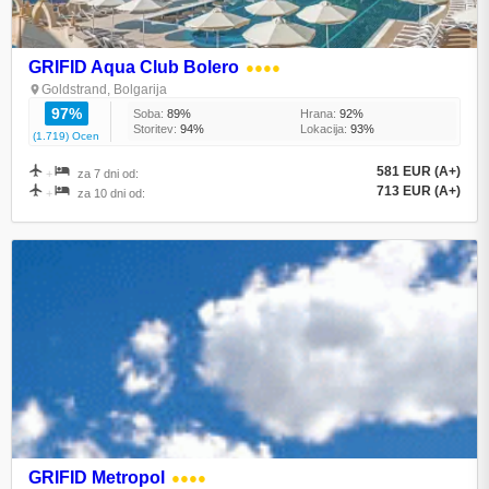
GRIFID Aqua Club Bolero
●●●●
Goldstrand, Bolgarija
97%
Soba:
89%
Hrana:
92%
Storitev:
94%
Lokacija:
93%
(1.719) Ocen
581 EUR (A+)
+
za 7 dni od:
713 EUR (A+)
+
za 10 dni od:
GRIFID Metropol
●●●●