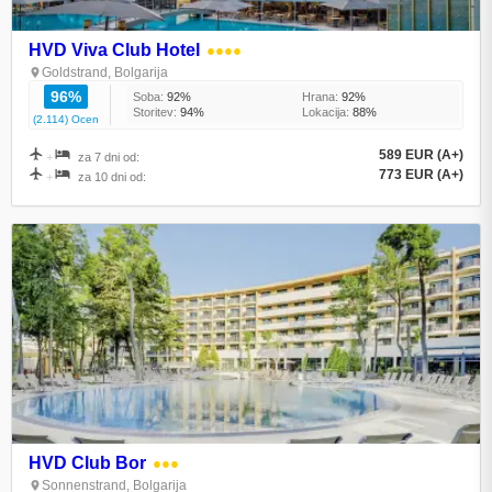
HVD Viva Club Hotel
●●●●
Goldstrand, Bolgarija
96%
Soba:
92%
Hrana:
92%
Storitev:
94%
Lokacija:
88%
(2.114) Ocen
589 EUR (A+)
+
za 7 dni od:
773 EUR (A+)
+
za 10 dni od:
HVD Club Bor
●●●
Sonnenstrand, Bolgarija