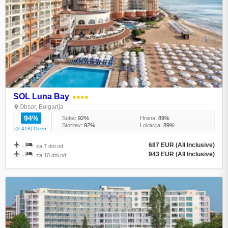
SOL Luna Bay
●●●●
Obsor, Bolgarija
94%
Soba:
92%
Hrana:
89%
Storitev:
92%
Lokacija:
89%
(2.418) Ocen
687 EUR (All Inclusive)
+
za 7 dni od:
943 EUR (All Inclusive)
+
za 10 dni od: