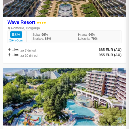
Wave Resort
●●●●
Pomorie, Bolgarija
98%
Soba:
96%
Hrana:
94%
Storitev:
88%
Lokacija:
79%
(594) Ocen
685 EUR (AU)
+
za 7 dni od:
955 EUR (AU)
+
za 10 dni od: