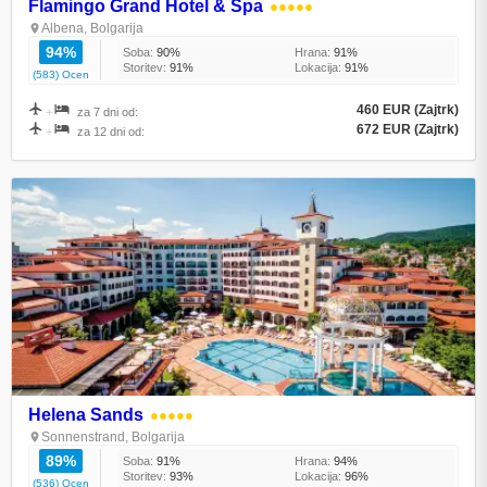
Flamingo Grand Hotel & Spa
●●●●●
Albena, Bolgarija
94%
Soba:
90%
Hrana:
91%
Storitev:
91%
Lokacija:
91%
(583) Ocen
460 EUR (Zajtrk)
+
za 7 dni od:
672 EUR (Zajtrk)
+
za 12 dni od:
Helena Sands
●●●●●
Sonnenstrand, Bolgarija
89%
Soba:
91%
Hrana:
94%
Storitev:
93%
Lokacija:
96%
(536) Ocen