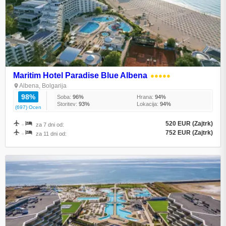
Maritim Hotel Paradise Blue Albena
●●●●●
Albena, Bolgarija
98%
Soba:
96%
Hrana:
94%
Storitev:
93%
Lokacija:
94%
(697) Ocen
520 EUR (Zajtrk)
+
za 7 dni od:
752 EUR (Zajtrk)
+
za 11 dni od: