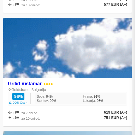
577 EUR (A+)
+
za 10 dni od:
Grifid Vistamar
●●●●
Goldstrand, Bolgarija
96%
Soba:
94%
Hrana:
91%
Storitev:
92%
Lokacija:
93%
(1.906) Ocen
619 EUR (A+)
+
za 7 dni od:
751 EUR (A+)
+
za 10 dni od: