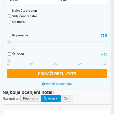
Največ 1 prestop
Vključen transfer
Ob morju
Priporočila
75%
Št. ocen
> 10
10
50
100
200
300+
PRIKAŽI REZULTATE
Pomoč pri iskanju?
Najbolje ocenjeni hoteli
Razvrsti po:
Priporočilu
Št. ocen
▼
Ceni