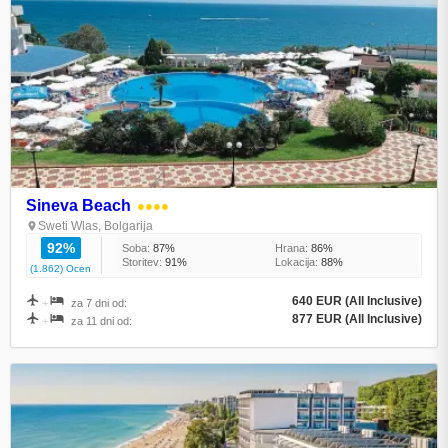
Sineva Beach
●●●●
Sweti Wlas, Bolgarija
92%
Soba:
87%
Hrana:
86%
Storitev:
91%
Lokacija:
88%
(1.862) Ocen
640 EUR (All Inclusive)
+
za 7 dni od:
877 EUR (All Inclusive)
+
za 11 dni od: