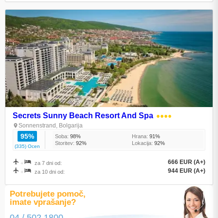
Secrets Sunny Beach Resort And Spa
●●●●
Sonnenstrand, Bolgarija
95%
Soba:
98%
Hrana:
91%
Storitev:
92%
Lokacija:
92%
(335) Ocen
666 EUR (A+)
+
za 7 dni od:
944 EUR (A+)
+
za 10 dni od:
Potrebujete pomoč,
imate vprašanje?
04 / 502 1800