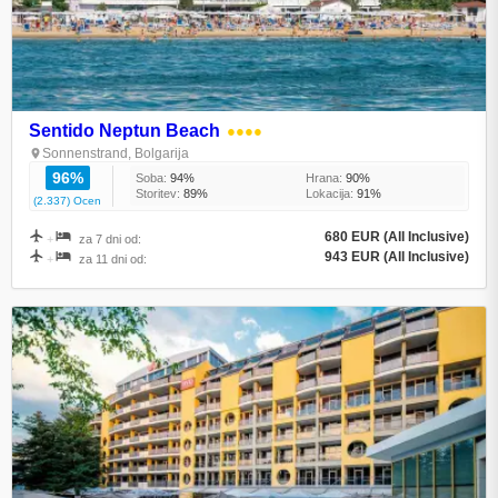
Sentido Neptun Beach
●●●●
Sonnenstrand, Bolgarija
96%
Soba:
94%
Hrana:
90%
Storitev:
89%
Lokacija:
91%
(2.337) Ocen
680 EUR (All Inclusive)
+
za 7 dni od:
943 EUR (All Inclusive)
+
za 11 dni od: