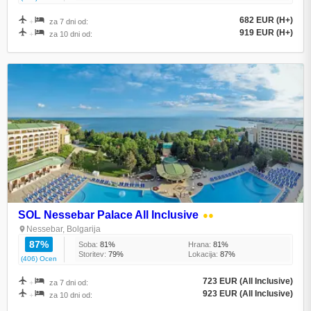
682 EUR (H+)
+
za 7 dni od:
919 EUR (H+)
+
za 10 dni od:
SOL Nessebar Palace All Inclusive
●●
Nessebar, Bolgarija
87%
Soba:
81%
Hrana:
81%
Storitev:
79%
Lokacija:
87%
(406) Ocen
723 EUR (All Inclusive)
+
za 7 dni od:
923 EUR (All Inclusive)
+
za 10 dni od: