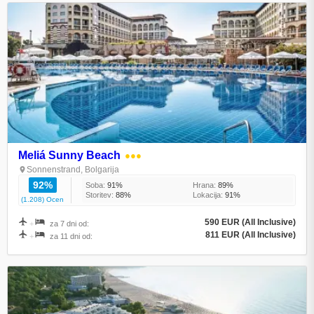
Meliá Sunny Beach
●●●
Sonnenstrand, Bolgarija
92%
Soba:
91%
Hrana:
89%
Storitev:
88%
Lokacija:
91%
(1.208) Ocen
590 EUR (All Inclusive)
+
za 7 dni od:
811 EUR (All Inclusive)
+
za 11 dni od: