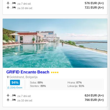
576 EUR (A+)
+
za 7 dni od:
721 EUR (A+)
+
za 10 dni od:
GRIFID Encanto Beach
●●●●
Goldstrand, Bolgarija
94%
Soba:
88%
Hrana:
87%
Storitev:
89%
Lokacija:
91%
(1.224) Ocen
624 EUR (A+)
+
za 7 dni od:
766 EUR (A+)
+
za 10 dni od: