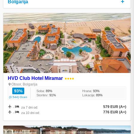
+
Bolgarija
HVD Club Hotel Miramar
●●●●
Obsor, Bolgarija
93%
Soba:
89%
Hrana:
93%
Storitev:
91%
Lokacija:
89%
(3.544) Ocen
579 EUR (A+)
+
za 7 dni od:
776 EUR (A+)
+
za 10 dni od: