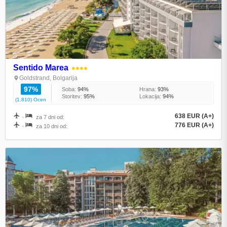
Sentido Marea
●●●●
Goldstrand, Bolgarija
97%
Soba:
94%
Hrana:
93%
Storitev:
95%
Lokacija:
94%
(1.810) Ocen
638 EUR (A+)
+
za 7 dni od:
776 EUR (A+)
+
za 10 dni od: