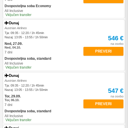
Dvoposteljna soba Economy
All Inclusive
Vključen transfer
Dunaj
Austrian Airlines
Tja: 09:35 - 12:20 / 1h 45min
546 €
Nazaj: 13:05 - 13:55 / 1h 50min
Ned, 27.09.
na osebo
Ned, 04.10.
PREVERI
7 dni
Dvoposteljna soba, standard
All Inclusive
Vključen transfer
Dunaj
Austrian Airlines
Tja: 09:35 - 12:20 / 1h 45min
547 €
Nazaj: 13:05 - 13:55 / 1h 50min
Tor, 29.09.
na osebo
Tor, 06.10.
PREVERI
7 dni
Dvoposteljna soba, standard
All Inclusive
Vključen transfer