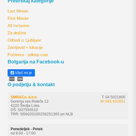
Prebrskaj kategorije
Last Minute
First Minute
All Inclusive
Za družine
Odhodi iz Ljubljane
Zemljevid + lokacije
Počitnice - odklop.com
Bolgarija na Facebook-u
Všeč mi je
O podjetju & kontakt
SMR&Co. d.o.o.
T: 04 5021800
Gorenja vas Reteče 12
M: 041 691851
4220 Škofja Loka
DŠ: SI37593510
TRR: SI56020100256251365 pri NLB
Ponedeljek - Petek
od 8:00 - 17:00