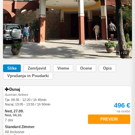
1 / 23
Slike
Zemljevid
Vreme
Ocene
Opis
Vprašanja in Poudarki
Dunaj
Austrian Airlines
Tja: 09:35 - 12:20 / 1h 45min
496 €
Nazaj: 13:05 - 13:55 / 1h 50min
Ned, 27.09.
na osebo
Ned, 04.10.
PREVERI
7 dni
Standard Zimmer
All Inclusive