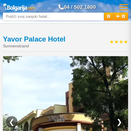
04 / 502 1800
+
Yavor Palace Hotel
★★★★
Sonnenstrand
❮
❯