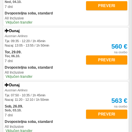
Ned, 04.10.
PREVERI
7 dni
Dvoposteljna soba, standard
All Inclusive
Vključen transfer
Dunaj
Austrian Airlines
Tja: 09:35 - 12:20 / 1h 45min
560 €
Nazaj: 13:05 - 13:55 / 1h 50min
Tor, 29.09.
na osebo
Tor, 06.10.
PREVERI
7 dni
Dvoposteljna soba, standard
All Inclusive
Vključen transfer
Dunaj
Austrian Airlines
Tja: 07:50 - 10:35 / 1h 45min
563 €
Nazaj: 11:20 - 12:10 / 1h 50min
Sob, 26.09.
na osebo
Sob, 03.10.
PREVERI
7 dni
Dvoposteljna soba, standard
All Inclusive
Vključen transfer