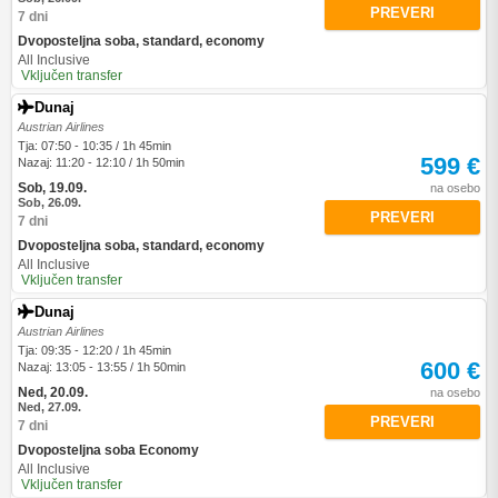
PREVERI
7 dni
Dvoposteljna soba, standard, economy
All Inclusive
Vključen transfer
Dunaj
Austrian Airlines
Tja: 07:50 - 10:35 / 1h 45min
599 €
Nazaj: 11:20 - 12:10 / 1h 50min
Sob, 19.09.
na osebo
Sob, 26.09.
PREVERI
7 dni
Dvoposteljna soba, standard, economy
All Inclusive
Vključen transfer
Dunaj
Austrian Airlines
Tja: 09:35 - 12:20 / 1h 45min
600 €
Nazaj: 13:05 - 13:55 / 1h 50min
Ned, 20.09.
na osebo
Ned, 27.09.
PREVERI
7 dni
Dvoposteljna soba Economy
All Inclusive
Vključen transfer