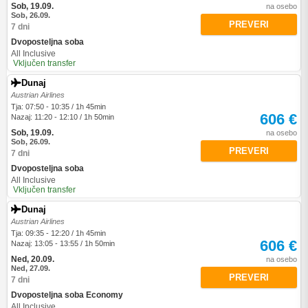
Sob, 19.09.
na osebo
Sob, 26.09.
PREVERI
7 dni
Dvoposteljna soba
All Inclusive
Vključen transfer
Dunaj
Austrian Airlines
Tja: 07:50 - 10:35 / 1h 45min
606 €
Nazaj: 11:20 - 12:10 / 1h 50min
Sob, 19.09.
na osebo
Sob, 26.09.
PREVERI
7 dni
Dvoposteljna soba
All Inclusive
Vključen transfer
Dunaj
Austrian Airlines
Tja: 09:35 - 12:20 / 1h 45min
606 €
Nazaj: 13:05 - 13:55 / 1h 50min
Ned, 20.09.
na osebo
Ned, 27.09.
PREVERI
7 dni
Dvoposteljna soba Economy
All Inclusive