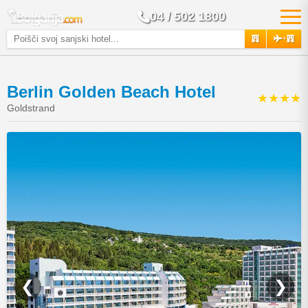
04 / 502 1800
+
Berlin Golden Beach Hotel
★★★★
Goldstrand
❮
❯