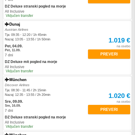
DZ Deluxe stranski pogled na morje
All Inclusive
Vključen transfer
Dunaj
Austrian Airlines
Tja: 09:35 - 12:20 / 1h 45min
1.019 €
Nazaj: 13:05 - 13:55 / 1h 50min
Pet, 04.09.
na osebo
Pet, 11.09.
PREVERI
7 dni
DZ Deluxe mit pogled na morje
All Inclusive
Vključen transfer
München
Discover Airlines
Tja: 08:30 - 11:45 / 2h 15min
1.020 €
Nazaj: 12:35 - 13:55 / 2h 20min
Sre, 09.09.
na osebo
Sre, 16.09.
PREVERI
7 dni
DZ Deluxe stranski pogled na morje
All Inclusive
Vključen transfer