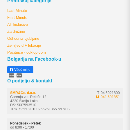
Prebrskaj kategorije
Last Minute
First Minute
All Inclusive
Za družine
Odhodi iz Ljubljane
Zemljevid + lokacije
Počitnice - odklop.com
Bolgarija na Facebook-u
Všeč mi je
O podjetju & kontakt
SMR&Co. d.o.o.
T: 04 5021800
Gorenja vas Reteče 12
M: 041 691851
4220 Škofja Loka
DŠ: SI37593510
TRR: SI56020100256251365 pri NLB
Ponedeljek - Petek
od 8:00 - 17:00