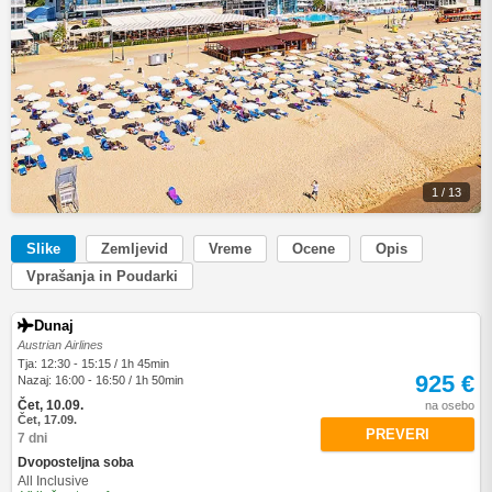
1 / 13
Slike
Zemljevid
Vreme
Ocene
Opis
Vprašanja in Poudarki
Dunaj
Austrian Airlines
Tja: 12:30 - 15:15 / 1h 45min
925 €
Nazaj: 16:00 - 16:50 / 1h 50min
Čet, 10.09.
na osebo
Čet, 17.09.
PREVERI
7 dni
Dvoposteljna soba
All Inclusive