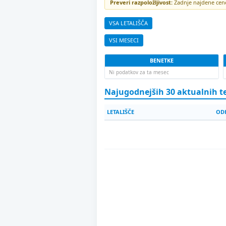
Preveri razpoložljivost:
Zadnje najdene cene 
VSA LETALIŠČA
VSI MESECI
BENETKE
Ni podatkov za ta mesec
Najugodnejših 30 aktualnih 
LETALIŠČE
OD