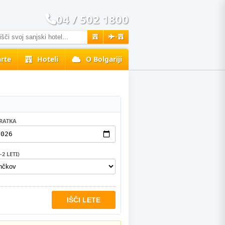
04 / 502 1800
+
rte
Hoteli
O Bolgariji
RATKA
2 LETI)
IŠČI LETE