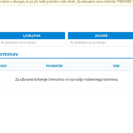
letov v Burgas, ki so jih našli potniki v teh dneh. Za aktualno ceno kliknite "PREVERI".
LJUBLJANA
ZAGREB
Ni podatkov za ta mesec
Ni podatkov za ta mesec
terminov
HOD
POVRATEK
DNI
Za izbrane kriterije trenutno ni na voljo nobenega termina.