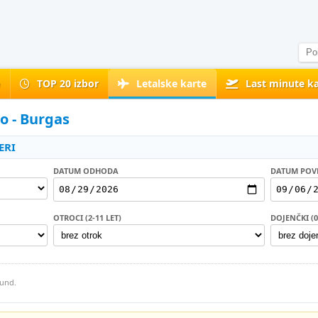
e
TOP 20 izbor
Letalske karte
Last minute ka
jo - Burgas
ERI
DATUM ODHODA
DATUM POV
OTROCI (2-11 LET)
DOJENČKI (0-
kund.