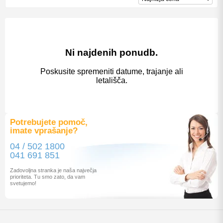
Ni najdenih ponudb.
Poskusite spremeniti datume, trajanje ali
letališča.
Potrebujete pomoč,
imate vprašanje?
04 / 502 1800
041 691 851
Zadovoljna stranka je naša največja
prioriteta. Tu smo zato, da vam
svetujemo!