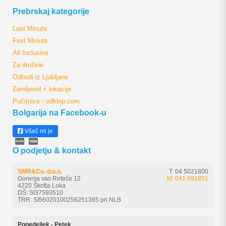
Prebrskaj kategorije
Last Minute
First Minute
All Inclusive
Za družine
Odhodi iz Ljubljane
Zemljevid + lokacije
Počitnice - odklop.com
Bolgarija na Facebook-u
Všeč mi je
O podjetju & kontakt
SMR&Co. d.o.o.
T: 04 5021800
Gorenja vas Reteče 12
M: 041 691851
4220 Škofja Loka
DŠ: SI37593510
TRR: SI56020100256251365 pri NLB
Ponedeljek - Petek