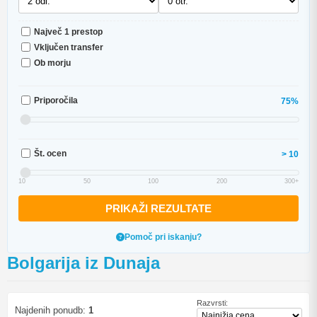
Največ 1 prestop
Vključen transfer
Ob morju
Priporočila
75%
Št. ocen
> 10
10
50
100
200
300+
PRIKAŽI REZULTATE
Pomoč pri iskanju?
Bolgarija iz Dunaja
Razvrsti:
Najdenih ponudb:
1