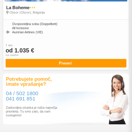
La Boheme
●●●
Obsor (Obzor), Bolgarija
Dvoposteljna soba (Doppelbett)
All Inclusive
Austrian Airlines (VIE)
7 dni
od 1.035 €
na osebo
Preveri
Potrebujete pomoč,
imate vprašanje?
04 / 502 1800
041 691 851
Zadovoljna stranka je naša največja
prioriteta. Tu smo zato, da vam
svetujemo!