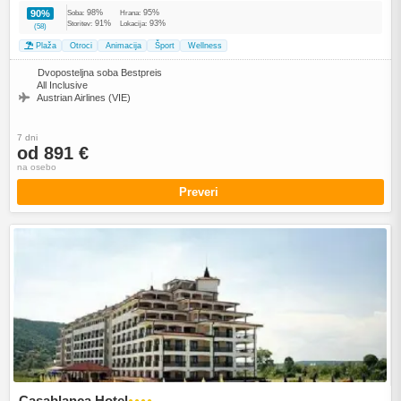
98%
95%
90%
Soba:
Hrana:
91%
93%
Storitev:
Lokacija:
(58)
Plaža
Otroci
Animacija
Šport
Wellness
Dvoposteljna soba Bestpreis
All Inclusive
Austrian Airlines (VIE)
7 dni
od 891 €
na osebo
Preveri
Casablanca Hotel
●●●●