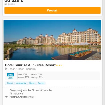
od 529 €
na osebo
Preveri
Hotel Sunrise All Suites Resort
●●●●
Obsor (Obzor), Bolgarija
75%
71%
69%
Soba:
Hrana:
78%
82%
Storitev:
Lokacija:
(718)
Otroci
Animacija
Šport
Bazen
Dvoposteljna soba Ekonomična soba
All Inclusive
Austrian Airlines (VIE)