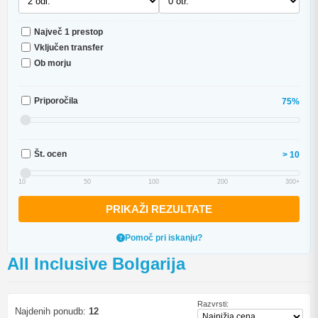
Največ 1 prestop
Vključen transfer
Ob morju
Priporočila
75%
Št. ocen
> 10
10
50
100
200
300+
PRIKAŽI REZULTATE
Pomoč pri iskanju?
All Inclusive Bolgarija
Razvrsti:
Najdenih ponudb:
12