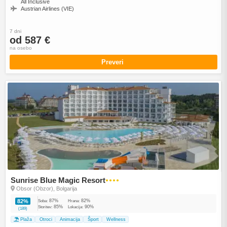
All Inclusive
Austrian Airlines (VIE)
7 dni
od 587 €
na osebo
Preveri
Sunrise Blue Magic Resort
●●●●
Obsor (Obzor), Bolgarija
87%
82%
82%
Soba:
Hrana:
85%
90%
Storitev:
Lokacija:
(189)
Plaža
Otroci
Animacija
Šport
Wellness