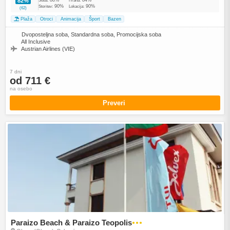
82%
Soba:
Hrana:
90%
90%
Storitev:
Lokacija:
(62)
Plaža
Otroci
Animacija
Šport
Bazen
Dvoposteljna soba, Standardna soba, Promocijska soba
All Inclusive
Austrian Airlines (VIE)
7 dni
od 711 €
na osebo
Preveri
Paraizo Beach & Paraizo Teopolis
●●●