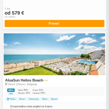
7 dni
od 579 €
na osebo
Preveri
AluaSun Helios Beach
●●●
Obsor (Obzor), Bolgarija
80%
81%
86%
Soba:
Hrana:
81%
83%
Storitev:
Lokacija:
(566)
Plaža
Otroci
Animacija
Šport
Bazen
Dvoposteljna soba pogled na kopno