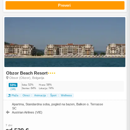
Preveri
Obzor Beach Resort
●●●●
Obsor (Obzor), Bolgarija
52%
58%
59%
Soba:
Hrana:
64%
74%
Storitev:
Lokacija:
(165)
Plaža
Otroci
Animacija
Šport
Wellness
Apartma, Standardna soba, pogled na bazen, Balkon o. Terrasse
SC
Austrian Airlines (VIE)
7 dni