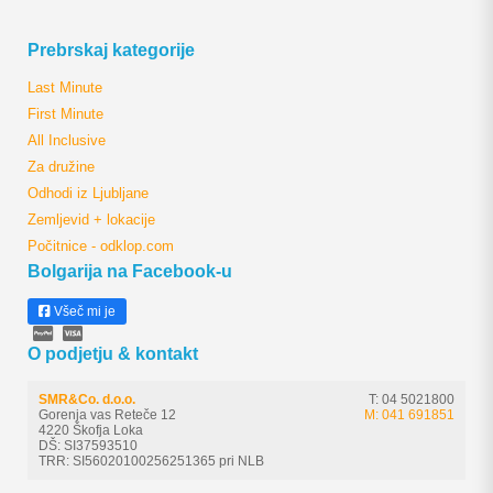
Prebrskaj kategorije
Last Minute
First Minute
All Inclusive
Za družine
Odhodi iz Ljubljane
Zemljevid + lokacije
Počitnice - odklop.com
Bolgarija na Facebook-u
Všeč mi je
O podjetju & kontakt
SMR&Co. d.o.o.
T: 04 5021800
Gorenja vas Reteče 12
M: 041 691851
4220 Škofja Loka
DŠ: SI37593510
TRR: SI56020100256251365 pri NLB