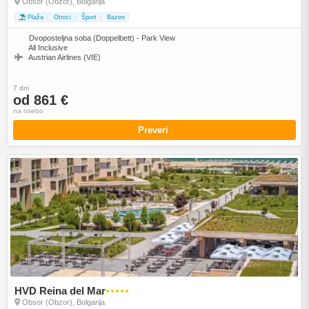
Obsor (Obzor), Bolgarija
Plaža
Otroci
Šport
Bazen
Dvoposteljna soba (Doppelbett) - Park View
All Inclusive
Austrian Airlines (VIE)
7 dni
od 861 €
na osebo
Preveri
HVD Reina del Mar
●●●●●
Obsor (Obzor), Bolgarija