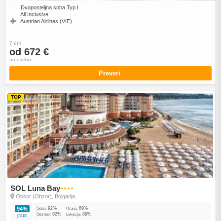
Dvoposteljna soba Typ I
All Inclusive
Austrian Airlines (VIE)
7 dni
od 672 €
na osebo
Preveri
TOP
SOL Luna Bay
●●●●
Obsor (Obzor), Bolgarija
92%
89%
94%
Soba:
Hrana:
92%
89%
Storitev:
Lokacija:
(2418)