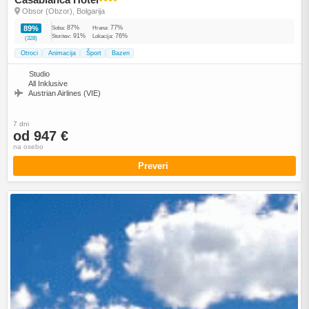
Obsor (Obzor), Bolgarija
87%
77%
89%
Soba:
Hrana:
91%
76%
Storitev:
Lokacija:
(328)
Otroci
Animacija
Šport
Bazen
Studio
All Inklusive
Austrian Airlines (VIE)
7 dni
od 947 €
na osebo
Preveri