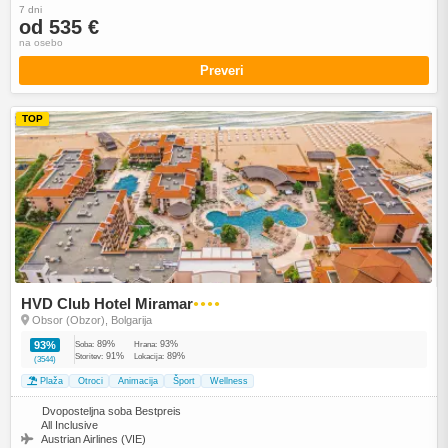
7 dni
od 535 €
na osebo
Preveri
TOP
HVD Club Hotel Miramar
●●●●
Obsor (Obzor), Bolgarija
89%
93%
93%
Soba:
Hrana:
91%
89%
Storitev:
Lokacija:
(3544)
Plaža
Otroci
Animacija
Šport
Wellness
Dvoposteljna soba Bestpreis
All Inclusive
Austrian Airlines (VIE)