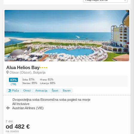
Alua Helios Bay
●●●●
Obsor (Obzor), Bolgarija
87%
81%
83%
Soba:
Hrana:
85%
88%
Storitev:
Lokacija:
(758)
Plaža
Otroci
Animacija
Šport
Bazen
Dvoposteljna soba Ekonomična soba pogled na morje
All Inclusive
Austrian Airlines (VIE)
7 dni
od 482 €
na osebo