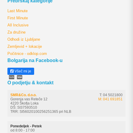
Prebrskaj kategorije
Last Minute
First Minute
All Inclusive
Za družine
Odhodi iz Ljubljane
Zemljevid + lokacije
Počitnice - odklop.com
Bolgarija na Facebook-u
Všeč mi je
O podjetju & kontakt
SMR&Co. d.o.o.
T: 04 5021800
Gorenja vas Reteče 12
M: 041 691851
4220 Škofja Loka
DŠ: SI37593510
TRR: SI56020100256251365 pri NLB
Ponedeljek - Petek
od 8:00 - 17:00