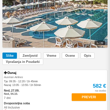
1 / 39
Slike
Zemljevid
Vreme
Ocene
Opis
Vprašanja in Poudarki
Dunaj
Austrian Airlines
Tja: 09:35 - 12:20 / 1h 45min
582 €
Nazaj: 13:05 - 13:55 / 1h 50min
Ned, 27.09.
na osebo
Ned, 04.10.
PREVERI
7 dni
Dvoposteljna soba
All Inclusive