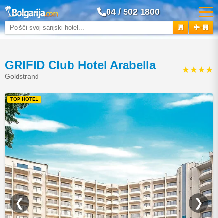
04 / 502 1800
+
GRIFID Club Hotel Arabella
★★★★
Goldstrand
TOP HOTEL
❮
❯