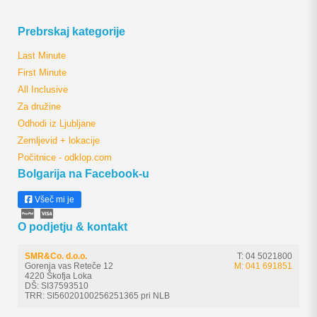
Prebrskaj kategorije
Last Minute
First Minute
All Inclusive
Za družine
Odhodi iz Ljubljane
Zemljevid + lokacije
Počitnice - odklop.com
Bolgarija na Facebook-u
Všeč mi je
O podjetju & kontakt
SMR&Co. d.o.o.
T: 04 5021800
Gorenja vas Reteče 12
M: 041 691851
4220 Škofja Loka
DŠ: SI37593510
TRR: SI56020100256251365 pri NLB