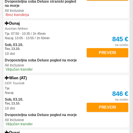
Dvoposteljna soba Deluxe stranski pogled
na morje
All Inclusive
Brez transferja
Dunaj
Austrian Airlines
Tja: 07:50 - 10:35 / 1h 45min
845 €
Nazaj: 13:05 - 13:55 / 1h 50min
Sob, 03.10.
na osebo
Tor, 13.10.
PREVERI
10 dni
Dvoposteljna soba Deluxe pogled na morje
All Inclusive
Vključen transfer
Wien (AT)
DER Touristik
Tja:
846 €
Nazaj:
Sob, 03.10.
na osebo
Tor, 13.10.
PREVERI
10 dni
Dvoposteljna soba Deluxe pogled na morje
All Inclusive
Vključen transfer
Dunaj