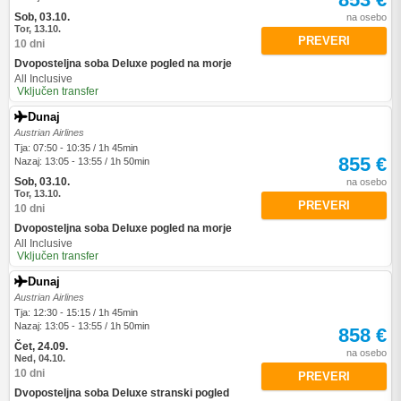
Sob, 03.10.
na osebo
Tor, 13.10.
PREVERI
10 dni
Dvoposteljna soba Deluxe pogled na morje
All Inclusive
Vključen transfer
Dunaj
Austrian Airlines
Tja: 07:50 - 10:35 / 1h 45min
855 €
Nazaj: 13:05 - 13:55 / 1h 50min
Sob, 03.10.
na osebo
Tor, 13.10.
PREVERI
10 dni
Dvoposteljna soba Deluxe pogled na morje
All Inclusive
Vključen transfer
Dunaj
Austrian Airlines
Tja: 12:30 - 15:15 / 1h 45min
Nazaj: 13:05 - 13:55 / 1h 50min
858 €
Čet, 24.09.
na osebo
Ned, 04.10.
10 dni
PREVERI
Dvoposteljna soba Deluxe stranski pogled