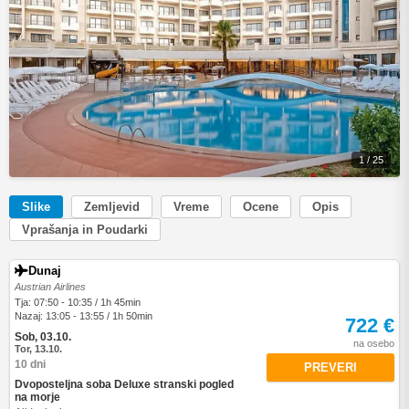
1 / 25
Slike
Zemljevid
Vreme
Ocene
Opis
Vprašanja in Poudarki
Dunaj
Austrian Airlines
Tja: 07:50 - 10:35 / 1h 45min
Nazaj: 13:05 - 13:55 / 1h 50min
722 €
Sob, 03.10.
na osebo
Tor, 13.10.
10 dni
PREVERI
Dvoposteljna soba Deluxe stranski pogled
na morje