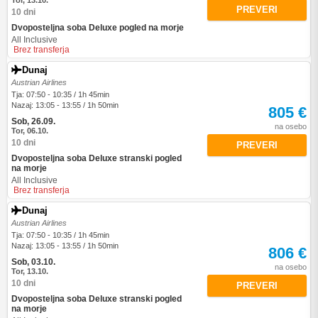
Tor, 13.10.
PREVERI
10 dni
Dvoposteljna soba Deluxe pogled na morje
All Inclusive
Brez transferja
Dunaj
Austrian Airlines
Tja: 07:50 - 10:35 / 1h 45min
Nazaj: 13:05 - 13:55 / 1h 50min
805 €
Sob, 26.09.
na osebo
Tor, 06.10.
10 dni
PREVERI
Dvoposteljna soba Deluxe stranski pogled
na morje
All Inclusive
Brez transferja
Dunaj
Austrian Airlines
Tja: 07:50 - 10:35 / 1h 45min
Nazaj: 13:05 - 13:55 / 1h 50min
806 €
Sob, 03.10.
na osebo
Tor, 13.10.
10 dni
PREVERI
Dvoposteljna soba Deluxe stranski pogled
na morje