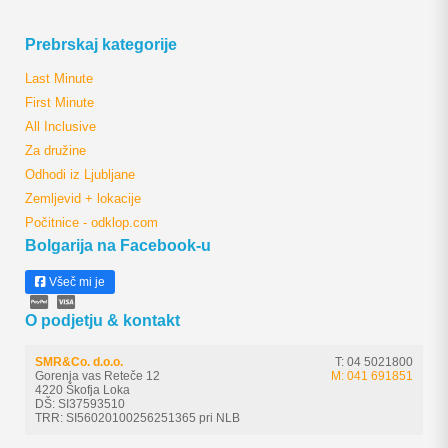
Prebrskaj kategorije
Last Minute
First Minute
All Inclusive
Za družine
Odhodi iz Ljubljane
Zemljevid + lokacije
Počitnice - odklop.com
Bolgarija na Facebook-u
Všeč mi je
O podjetju & kontakt
SMR&Co. d.o.o.
T: 04 5021800
Gorenja vas Reteče 12
M: 041 691851
4220 Škofja Loka
DŠ: SI37593510
TRR: SI56020100256251365 pri NLB