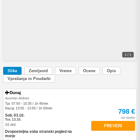
1 / 1
Slike
Zemljevid
Vreme
Ocene
Opis
Vprašanja in Poudarki
Dunaj
Austrian Airlines
Tja: 07:50 - 10:35 / 1h 45min
Nazaj: 13:05 - 13:55 / 1h 50min
798 €
Sob, 03.10.
na osebo
Tor, 13.10.
10 dni
PREVERI
Dvoposteljna soba stranski pogled na
morje