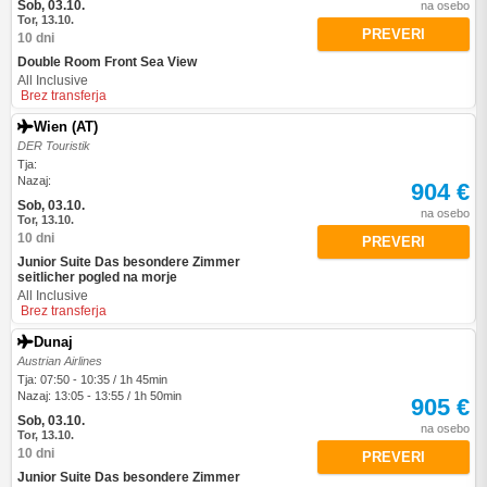
Sob, 03.10.
na osebo
Tor, 13.10.
PREVERI
10 dni
Double Room Front Sea View
All Inclusive
Brez transferja
Wien (AT)
DER Touristik
Tja:
Nazaj:
904 €
Sob, 03.10.
na osebo
Tor, 13.10.
10 dni
PREVERI
Junior Suite Das besondere Zimmer
seitlicher pogled na morje
All Inclusive
Brez transferja
Dunaj
Austrian Airlines
Tja: 07:50 - 10:35 / 1h 45min
Nazaj: 13:05 - 13:55 / 1h 50min
905 €
Sob, 03.10.
na osebo
Tor, 13.10.
10 dni
PREVERI
Junior Suite Das besondere Zimmer