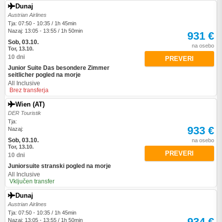
Dunaj
Austrian Airlines
Tja: 07:50 - 10:35 / 1h 45min
Nazaj: 13:05 - 13:55 / 1h 50min
931 €
Sob, 03.10.
na osebo
Tor, 13.10.
10 dni
PREVERI
Junior Suite Das besondere Zimmer
seitlicher pogled na morje
All Inclusive
Brez transferja
Wien (AT)
DER Touristik
Tja:
933 €
Nazaj:
Sob, 03.10.
na osebo
Tor, 13.10.
PREVERI
10 dni
Juniorsuite stranski pogled na morje
All Inclusive
Vključen transfer
Dunaj
Austrian Airlines
Tja: 07:50 - 10:35 / 1h 45min
934 €
Nazaj: 13:05 - 13:55 / 1h 50min