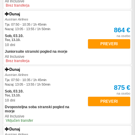
All Inclusive
Brez transferja
Dunaj
Austrian Airlines
Tja: 07:50 - 10:35 / 1h 45min
864 €
Nazaj: 13:05 - 13:55 / 1h 50min
Sob, 03.10.
na osebo
Tor, 13.10.
PREVERI
10 dni
Juniorsuite stranski pogled na morje
All Inclusive
Brez transferja
Dunaj
Austrian Airlines
Tja: 07:50 - 10:35 / 1h 45min
Nazaj: 13:05 - 13:55 / 1h 50min
875 €
Sob, 03.10.
na osebo
Tor, 13.10.
10 dni
PREVERI
Dvoposteljna soba stranski pogled na
morje
All Inclusive
Vključen transfer
Dunaj
Austrian Airlines