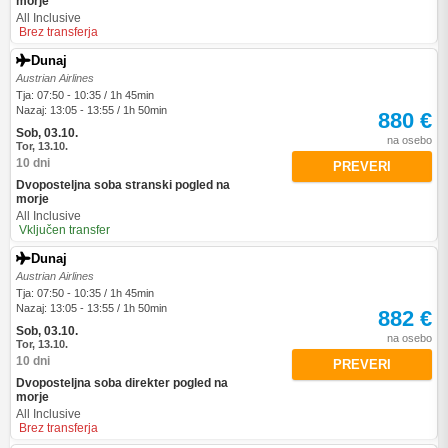
morje
All Inclusive
Brez transferja
Dunaj
Austrian Airlines
Tja: 07:50 - 10:35 / 1h 45min
Nazaj: 13:05 - 13:55 / 1h 50min
880 €
Sob, 03.10.
na osebo
Tor, 13.10.
10 dni
PREVERI
Dvoposteljna soba stranski pogled na
morje
All Inclusive
Vključen transfer
Dunaj
Austrian Airlines
Tja: 07:50 - 10:35 / 1h 45min
Nazaj: 13:05 - 13:55 / 1h 50min
882 €
Sob, 03.10.
na osebo
Tor, 13.10.
10 dni
PREVERI
Dvoposteljna soba direkter pogled na
morje
All Inclusive
Brez transferja