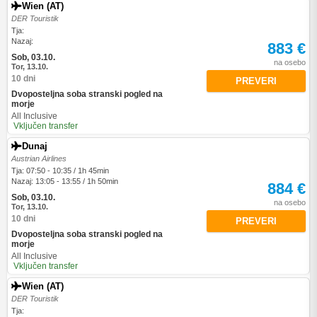
Wien (AT)
DER Touristik
Tja:
Nazaj:
883 €
Sob, 03.10.
na osebo
Tor, 13.10.
10 dni
PREVERI
Dvoposteljna soba stranski pogled na
morje
All Inclusive
Vključen transfer
Dunaj
Austrian Airlines
Tja: 07:50 - 10:35 / 1h 45min
Nazaj: 13:05 - 13:55 / 1h 50min
884 €
Sob, 03.10.
na osebo
Tor, 13.10.
10 dni
PREVERI
Dvoposteljna soba stranski pogled na
morje
All Inclusive
Vključen transfer
Wien (AT)
DER Touristik
Tja: