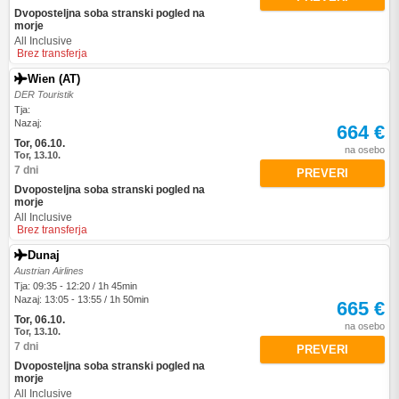
Dvoposteljna soba stranski pogled na
morje
All Inclusive
Brez transferja
Wien (AT)
DER Touristik
Tja:
Nazaj:
664 €
Tor, 06.10.
na osebo
Tor, 13.10.
7 dni
PREVERI
Dvoposteljna soba stranski pogled na
morje
All Inclusive
Brez transferja
Dunaj
Austrian Airlines
Tja: 09:35 - 12:20 / 1h 45min
Nazaj: 13:05 - 13:55 / 1h 50min
665 €
Tor, 06.10.
na osebo
Tor, 13.10.
7 dni
PREVERI
Dvoposteljna soba stranski pogled na
morje
All Inclusive