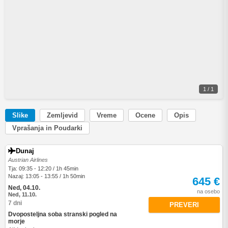
1 / 1
Slike
Zemljevid
Vreme
Ocene
Opis
Vprašanja in Poudarki
Dunaj
Austrian Airlines
Tja: 09:35 - 12:20 / 1h 45min
Nazaj: 13:05 - 13:55 / 1h 50min
645 €
Ned, 04.10.
na osebo
Ned, 11.10.
7 dni
PREVERI
Dvoposteljna soba stranski pogled na
morje