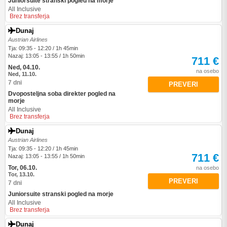
Juniorsuite stranski pogled na morje
All Inclusive
Brez transferja
Dunaj
Austrian Airlines
Tja: 09:35 - 12:20 / 1h 45min
Nazaj: 13:05 - 13:55 / 1h 50min
711 €
Ned, 04.10.
na osebo
Ned, 11.10.
7 dni
PREVERI
Dvoposteljna soba direkter pogled na
morje
All Inclusive
Brez transferja
Dunaj
Austrian Airlines
Tja: 09:35 - 12:20 / 1h 45min
711 €
Nazaj: 13:05 - 13:55 / 1h 50min
Tor, 06.10.
na osebo
Tor, 13.10.
PREVERI
7 dni
Juniorsuite stranski pogled na morje
All Inclusive
Brez transferja
Dunaj