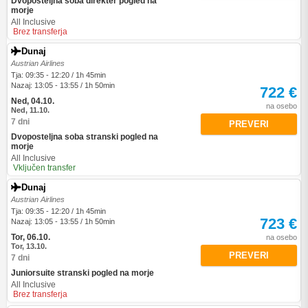
Dvoposteljna soba direkter pogled na
morje
All Inclusive
Brez transferja
Dunaj
Austrian Airlines
Tja: 09:35 - 12:20 / 1h 45min
Nazaj: 13:05 - 13:55 / 1h 50min
722 €
Ned, 04.10.
na osebo
Ned, 11.10.
7 dni
PREVERI
Dvoposteljna soba stranski pogled na
morje
All Inclusive
Vključen transfer
Dunaj
Austrian Airlines
Tja: 09:35 - 12:20 / 1h 45min
723 €
Nazaj: 13:05 - 13:55 / 1h 50min
Tor, 06.10.
na osebo
Tor, 13.10.
PREVERI
7 dni
Juniorsuite stranski pogled na morje
All Inclusive
Brez transferja