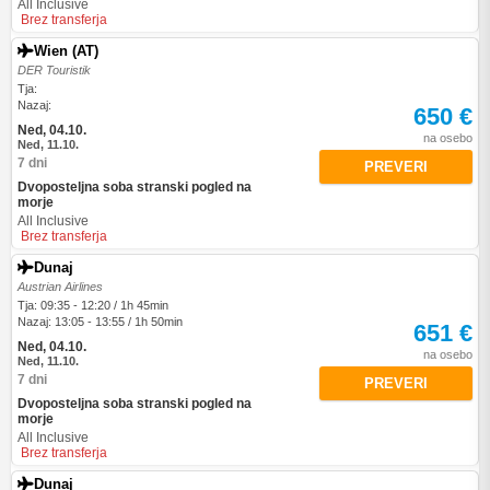
All Inclusive
Brez transferja
Wien (AT)
DER Touristik
Tja:
Nazaj:
650 €
Ned, 04.10.
na osebo
Ned, 11.10.
7 dni
PREVERI
Dvoposteljna soba stranski pogled na
morje
All Inclusive
Brez transferja
Dunaj
Austrian Airlines
Tja: 09:35 - 12:20 / 1h 45min
Nazaj: 13:05 - 13:55 / 1h 50min
651 €
Ned, 04.10.
na osebo
Ned, 11.10.
7 dni
PREVERI
Dvoposteljna soba stranski pogled na
morje
All Inclusive
Brez transferja
Dunaj