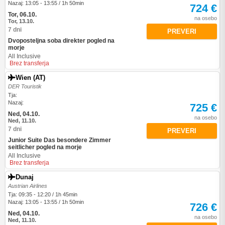
Nazaj: 13:05 - 13:55 / 1h 50min
724 €
Tor, 06.10.
na osebo
Tor, 13.10.
7 dni
PREVERI
Dvoposteljna soba direkter pogled na
morje
All Inclusive
Brez transferja
Wien (AT)
DER Touristik
Tja:
Nazaj:
725 €
Ned, 04.10.
na osebo
Ned, 11.10.
7 dni
PREVERI
Junior Suite Das besondere Zimmer
seitlicher pogled na morje
All Inclusive
Brez transferja
Dunaj
Austrian Airlines
Tja: 09:35 - 12:20 / 1h 45min
Nazaj: 13:05 - 13:55 / 1h 50min
726 €
Ned, 04.10.
na osebo
Ned, 11.10.