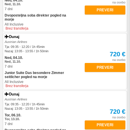
Ned, 04.10.
na osebo
Ned, 11.10.
7 dni
PREVERI
Dvoposteljna soba direkter pogled na
morje
All Inclusive
Brez transferja
Dunaj
Austrian Airlines
Tja: 09:35 - 12:20 / 1h 45min
Nazaj: 13:05 - 13:55 / 1h 50min
720 €
Ned, 04.10.
na osebo
Ned, 11.10.
7 dni
PREVERI
Junior Suite Das besondere Zimmer
seitlicher pogled na morje
All Inclusive
Brez transferja
Dunaj
Austrian Airlines
Tja: 09:35 - 12:20 / 1h 45min
Nazaj: 13:05 - 13:55 / 1h 50min
720 €
Tor, 06.10.
na osebo
Tor, 13.10.
7 dni
PREVERI