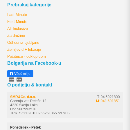
Prebrskaj kategorije
Last Minute
First Minute
All Inclusive
Za družine
Odhodi iz Ljubljane
Zemljevid + lokacije
Počitnice - odklop.com
Bolgarija na Facebook-u
Všeč mi je
O podjetju & kontakt
SMR&Co. d.o.o.
T: 04 5021800
Gorenja vas Reteče 12
M: 041 691851
4220 Škofja Loka
DŠ: SI37593510
TRR: SI56020100256251365 pri NLB
Ponedeljek - Petek