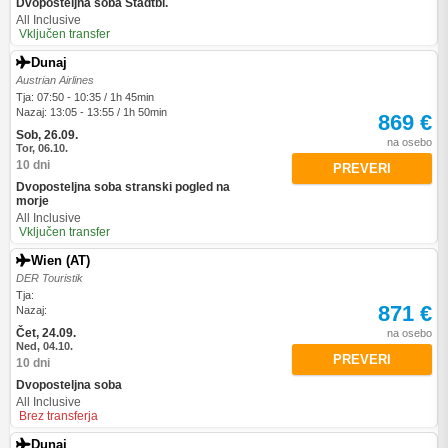
Dvoposteljna soba Stadtbl.
All Inclusive
Vključen transfer
Dunaj
Austrian Airlines
Tja: 07:50 - 10:35 / 1h 45min
Nazaj: 13:05 - 13:55 / 1h 50min
869 €
Sob, 26.09.
na osebo
Tor, 06.10.
10 dni
PREVERI
Dvoposteljna soba stranski pogled na
morje
All Inclusive
Vključen transfer
Wien (AT)
DER Touristik
Tja:
871 €
Nazaj:
Čet, 24.09.
na osebo
Ned, 04.10.
PREVERI
10 dni
Dvoposteljna soba
All Inclusive
Brez transferja
Dunaj