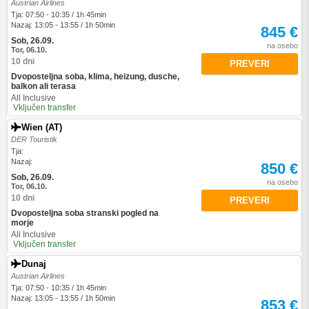
Austrian Airlines
Tja: 07:50 - 10:35 / 1h 45min
Nazaj: 13:05 - 13:55 / 1h 50min
845 €
Sob, 26.09.
na osebo
Tor, 06.10.
10 dni
PREVERI
Dvoposteljna soba, klima, heizung, dusche,
balkon ali terasa
All Inclusive
Vključen transfer
Wien (AT)
DER Touristik
Tja:
Nazaj:
850 €
Sob, 26.09.
na osebo
Tor, 06.10.
10 dni
PREVERI
Dvoposteljna soba stranski pogled na
morje
All Inclusive
Vključen transfer
Dunaj
Austrian Airlines
Tja: 07:50 - 10:35 / 1h 45min
Nazaj: 13:05 - 13:55 / 1h 50min
853 €