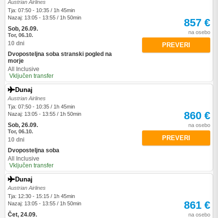
Austrian Airlines
Tja: 07:50 - 10:35 / 1h 45min
Nazaj: 13:05 - 13:55 / 1h 50min
857 €
Sob, 26.09.
na osebo
Tor, 06.10.
10 dni
PREVERI
Dvoposteljna soba stranski pogled na
morje
All Inclusive
Vključen transfer
Dunaj
Austrian Airlines
Tja: 07:50 - 10:35 / 1h 45min
860 €
Nazaj: 13:05 - 13:55 / 1h 50min
Sob, 26.09.
na osebo
Tor, 06.10.
PREVERI
10 dni
Dvoposteljna soba
All Inclusive
Vključen transfer
Dunaj
Austrian Airlines
Tja: 12:30 - 15:15 / 1h 45min
861 €
Nazaj: 13:05 - 13:55 / 1h 50min
Čet, 24.09.
na osebo