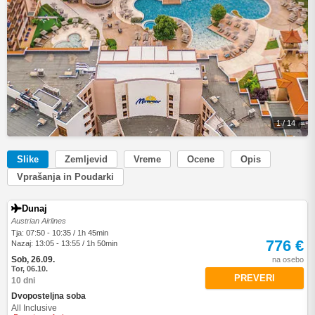
1 / 14
Slike
Zemljevid
Vreme
Ocene
Opis
Vprašanja in Poudarki
Dunaj
Austrian Airlines
Tja: 07:50 - 10:35 / 1h 45min
776 €
Nazaj: 13:05 - 13:55 / 1h 50min
Sob, 26.09.
na osebo
Tor, 06.10.
PREVERI
10 dni
Dvoposteljna soba
All Inclusive