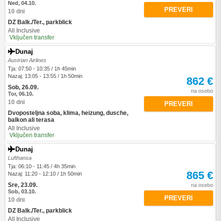
Ned, 04.10.
PREVERI
10 dni
DZ Balk./Ter., parkblick
All Inclusive
Vključen transfer
Dunaj
Austrian Airlines
Tja: 07:50 - 10:35 / 1h 45min
Nazaj: 13:05 - 13:55 / 1h 50min
862 €
Sob, 26.09.
na osebo
Tor, 06.10.
10 dni
PREVERI
Dvoposteljna soba, klima, heizung, dusche,
balkon ali terasa
All Inclusive
Vključen transfer
Dunaj
Lufthansa
Tja: 06:10 - 11:45 / 4h 35min
865 €
Nazaj: 11:20 - 12:10 / 1h 50min
Sre, 23.09.
na osebo
Sob, 03.10.
PREVERI
10 dni
DZ Balk./Ter., parkblick
All Inclusive