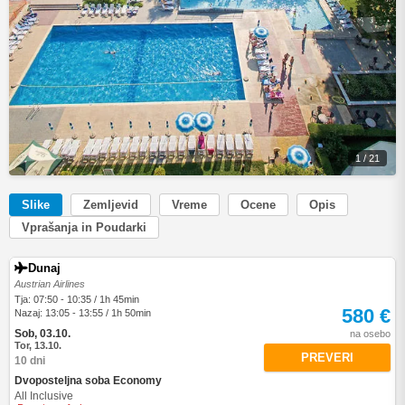
1 / 21
Slike
Zemljevid
Vreme
Ocene
Opis
Vprašanja in Poudarki
Dunaj
Austrian Airlines
Tja: 07:50 - 10:35 / 1h 45min
580 €
Nazaj: 13:05 - 13:55 / 1h 50min
Sob, 03.10.
na osebo
Tor, 13.10.
PREVERI
10 dni
Dvoposteljna soba Economy
All Inclusive