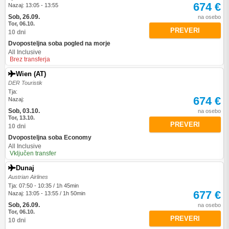
674 €
Nazaj: 13:05 - 13:55
Sob, 26.09.
na osebo
Tor, 06.10.
PREVERI
10 dni
Dvoposteljna soba pogled na morje
All Inclusive
Brez transferja
Wien (AT)
DER Touristik
Tja:
674 €
Nazaj:
Sob, 03.10.
na osebo
Tor, 13.10.
PREVERI
10 dni
Dvoposteljna soba Economy
All Inclusive
Vključen transfer
Dunaj
Austrian Airlines
Tja: 07:50 - 10:35 / 1h 45min
677 €
Nazaj: 13:05 - 13:55 / 1h 50min
Sob, 26.09.
na osebo
Tor, 06.10.
PREVERI
10 dni