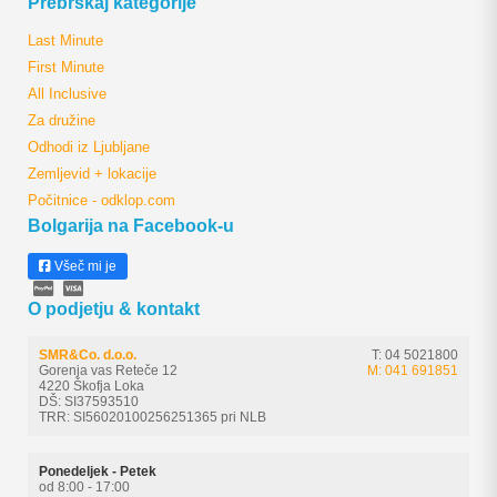
Prebrskaj kategorije
Last Minute
First Minute
All Inclusive
Za družine
Odhodi iz Ljubljane
Zemljevid + lokacije
Počitnice - odklop.com
Bolgarija na Facebook-u
Všeč mi je
O podjetju & kontakt
SMR&Co. d.o.o.
T: 04 5021800
Gorenja vas Reteče 12
M: 041 691851
4220 Škofja Loka
DŠ: SI37593510
TRR: SI56020100256251365 pri NLB
Ponedeljek - Petek
od 8:00 - 17:00