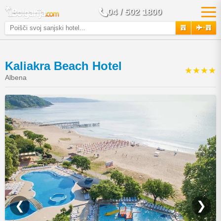
04 / 502 1800
+
Kaliakra Beach Hotel
★★★★
Albena
❮
❯