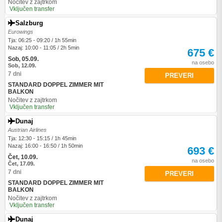
Nočitev z zajtrkom
Vključen transfer
Salzburg
Eurowings
Tja: 06:25 - 09:20 / 1h 55min
Nazaj: 10:00 - 11:05 / 2h 5min
675 €
Sob, 05.09.
na osebo
Sob, 12.09.
7 dni
PREVERI
STANDARD DOPPEL ZIMMER MIT
BALKON
Nočitev z zajtrkom
Vključen transfer
Dunaj
Austrian Airlines
Tja: 12:30 - 15:15 / 1h 45min
Nazaj: 16:00 - 16:50 / 1h 50min
693 €
Čet, 10.09.
na osebo
Čet, 17.09.
7 dni
PREVERI
STANDARD DOPPEL ZIMMER MIT
BALKON
Nočitev z zajtrkom
Vključen transfer
Dunaj