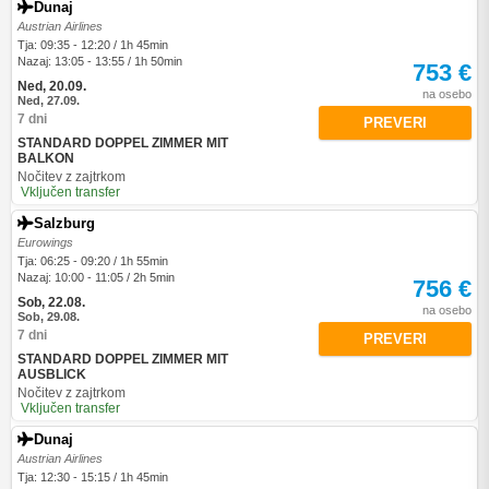
Dunaj
Austrian Airlines
Tja: 09:35 - 12:20 / 1h 45min
Nazaj: 13:05 - 13:55 / 1h 50min
753 €
Ned, 20.09.
na osebo
Ned, 27.09.
7 dni
PREVERI
STANDARD DOPPEL ZIMMER MIT
BALKON
Nočitev z zajtrkom
Vključen transfer
Salzburg
Eurowings
Tja: 06:25 - 09:20 / 1h 55min
Nazaj: 10:00 - 11:05 / 2h 5min
756 €
Sob, 22.08.
na osebo
Sob, 29.08.
7 dni
PREVERI
STANDARD DOPPEL ZIMMER MIT
AUSBLICK
Nočitev z zajtrkom
Vključen transfer
Dunaj
Austrian Airlines
Tja: 12:30 - 15:15 / 1h 45min