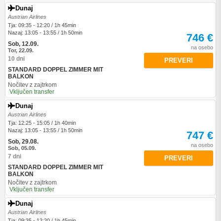
Dunaj
Austrian Airlines
Tja: 09:35 - 12:20 / 1h 45min
Nazaj: 13:05 - 13:55 / 1h 50min
746 €
Sob, 12.09.
na osebo
Tor, 22.09.
10 dni
PREVERI
STANDARD DOPPEL ZIMMER MIT
BALKON
Nočitev z zajtrkom
Vključen transfer
Dunaj
Austrian Airlines
Tja: 12:25 - 15:05 / 1h 40min
Nazaj: 13:05 - 13:55 / 1h 50min
747 €
Sob, 29.08.
na osebo
Sob, 05.09.
7 dni
PREVERI
STANDARD DOPPEL ZIMMER MIT
BALKON
Nočitev z zajtrkom
Vključen transfer
Dunaj
Austrian Airlines
Tja: 09:35 - 12:20 / 1h 45min