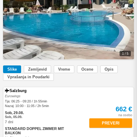
1 / 5
Slike
Zemljevid
Vreme
Ocene
Opis
Vprašanja in Poudarki
Salzburg
Eurowings
Tja: 06:25 - 09:20 / 1h 55min
Nazaj: 10:00 - 11:05 / 2h 5min
662 €
Sob, 29.08.
na osebo
Sob, 05.09.
7 dni
PREVERI
STANDARD DOPPEL ZIMMER MIT
BALKON