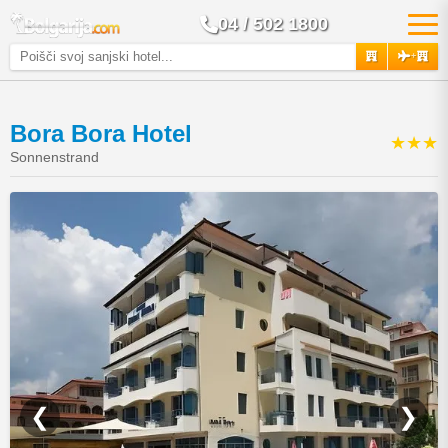
04 / 502 1800
+
Bora Bora Hotel
★★★
Sonnenstrand
❮
❯