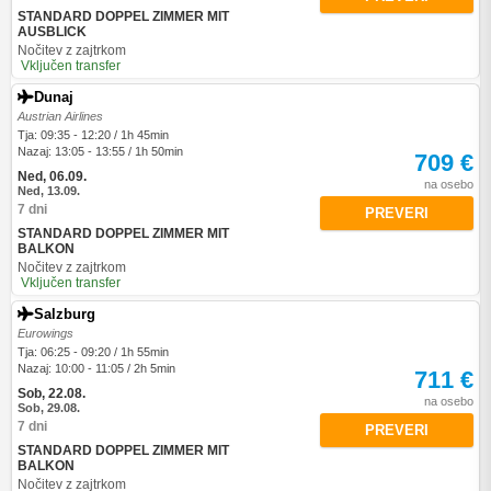
STANDARD DOPPEL ZIMMER MIT
AUSBLICK
Nočitev z zajtrkom
Vključen transfer
Dunaj
Austrian Airlines
Tja: 09:35 - 12:20 / 1h 45min
Nazaj: 13:05 - 13:55 / 1h 50min
709 €
Ned, 06.09.
na osebo
Ned, 13.09.
7 dni
PREVERI
STANDARD DOPPEL ZIMMER MIT
BALKON
Nočitev z zajtrkom
Vključen transfer
Salzburg
Eurowings
Tja: 06:25 - 09:20 / 1h 55min
Nazaj: 10:00 - 11:05 / 2h 5min
711 €
Sob, 22.08.
na osebo
Sob, 29.08.
7 dni
PREVERI
STANDARD DOPPEL ZIMMER MIT
BALKON
Nočitev z zajtrkom