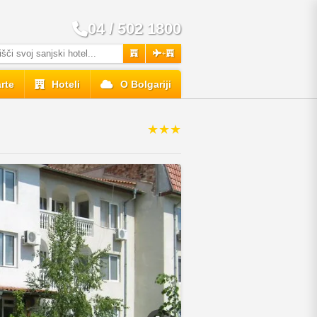
04 / 502 1800
+
rte
Hoteli
O Bolgariji
★★★