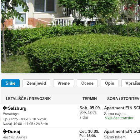
❮
Slike
Zemljevid
Vreme
Ocene
Opis
Vprašan
LETALIŠČE / PREVOZNIK
TERMIN
SOBA / STORITEV
Salzburg
Sob, 05.09.
Apartment EIN S
Sob, 12.09.
Samo najem
Eurowings
7 dni
Vključen transfer
Tja: 06:25 - 09:20 / 1h 55min
Nazaj: 10:00 - 11:05 / 2h 5min
Dunaj
Čet, 10.09.
Apartment EIN S
Pet, 18.09.
Samo najem
Austrian Airlines