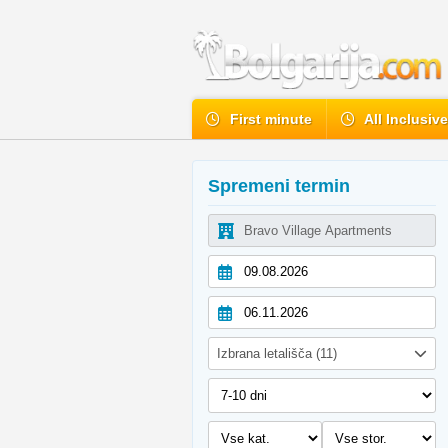
First minute
All Inclusiv
Spremeni termin
Izbrana letališča (11)