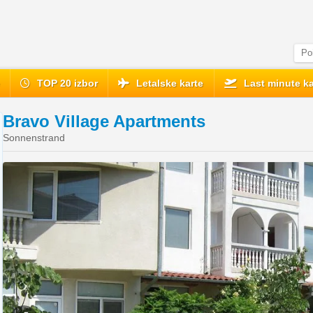
e
TOP 20 izbor
Letalske karte
Last minute ka
Bravo Village Apartments
Sonnenstrand