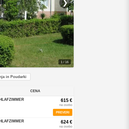
❯
1 / 16
ja in Poudarki
CENA
CHLAFZIMMER
615 €
na osebo
PREVERI
CHLAFZIMMER
624 €
na osebo