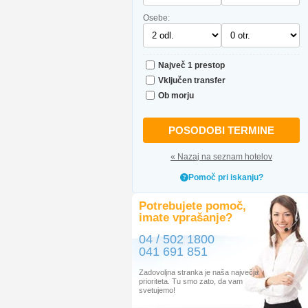
Osebe:
Največ 1 prestop
Vključen transfer
Ob morju
POSODOBI TERMINE
« Nazaj na seznam hotelov
Pomoč pri iskanju?
Potrebujete pomoč,
imate vprašanje?
04 / 502 1800
041 691 851
Zadovoljna stranka je naša največja
prioriteta. Tu smo zato, da vam
svetujemo!