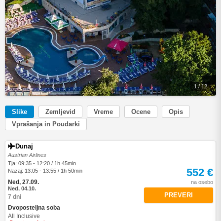
1 / 12
Slike
Zemljevid
Vreme
Ocene
Opis
Vprašanja in Poudarki
Dunaj
Austrian Airlines
Tja: 09:35 - 12:20 / 1h 45min
552 €
Nazaj: 13:05 - 13:55 / 1h 50min
Ned, 27.09.
na osebo
Ned, 04.10.
PREVERI
7 dni
Dvoposteljna soba
All Inclusive