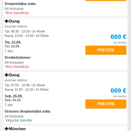
Dvoposteljna soba
All Inclusive
Brez transferja
Dunaj
Austrian Airlines
Tja: 09:35 - 12:20 / 1h 45min
669 €
Nazaj: 13:05 - 13:55 / 1h 50min
Tor, 15.09.
na osebo
Tor, 22.09.
PREVERI
7 dni
Dreibettzimmer
All Inclusive
Brez transferja
Dunaj
Austrian Airlines
Tja: 07:50 - 10:35 / 1h 45min
669 €
Nazaj: 11:20 - 12:10 / 1h 50min
Sob, 26.09.
na osebo
Sob, 03.10.
PREVERI
7 dni
Grosses dvoposteljna soba
All Inclusive
Vključen transfer
München