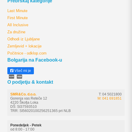
Prebrskaj kategorije
Last Minute
First Minute
All Inclusive
Za družine
Odhodi iz Ljubljane
Zemljevid + lokacije
Počitnice - odklop.com
Bolgarija na Facebook-u
Všeč mi je
O podjetju & kontakt
SMR&Co. d.o.o.
T: 04 5021800
Gorenja vas Reteče 12
M: 041 691851
4220 Škofja Loka
DŠ: SI37593510
TRR: SI56020100256251365 pri NLB
Ponedeljek - Petek
od 8:00 - 17:00