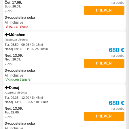
Čet, 17.09.
na osebo
Sob, 26.09.
PREVERI
9 dni
Dvoposteljna soba
All Inclusive
Brez transferja
München
Discover Airlines
Tja: 05:50 - 09:05 / 2h 15min
680 €
Nazaj: 09:50 - 11:10 / 2h 20min
Ned, 13.09.
na osebo
Ned, 20.09.
PREVERI
7 dni
Dvoposteljna soba
All Inclusive
Vključen transfer
Dunaj
Austrian Airlines
Tja: 09:35 - 12:20 / 1h 45min
680 €
Nazaj: 13:05 - 13:55 / 1h 50min
Ned, 13.09.
na osebo
Tor, 22.09.
PREVERI
9 dni
Dvoposteljna soba
All Inclusive