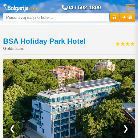
04 / 502 1800
+
BSA Holiday Park Hotel
★★★★
Goldstrand
❮
❯