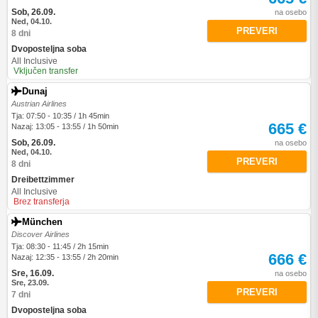
Sob, 26.09.
na osebo
Ned, 04.10.
PREVERI
8 dni
Dvoposteljna soba
All Inclusive
Vključen transfer
Dunaj
Austrian Airlines
Tja: 07:50 - 10:35 / 1h 45min
665 €
Nazaj: 13:05 - 13:55 / 1h 50min
Sob, 26.09.
na osebo
Ned, 04.10.
PREVERI
8 dni
Dreibettzimmer
All Inclusive
Brez transferja
München
Discover Airlines
Tja: 08:30 - 11:45 / 2h 15min
666 €
Nazaj: 12:35 - 13:55 / 2h 20min
Sre, 16.09.
na osebo
Sre, 23.09.
PREVERI
7 dni
Dvoposteljna soba