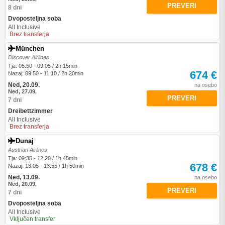
PREVERI
8 dni
Dvoposteljna soba
All Inclusive
Brez transferja
München
Discover Airlines
Tja: 05:50 - 09:05 / 2h 15min
674 €
Nazaj: 09:50 - 11:10 / 2h 20min
Ned, 20.09.
na osebo
Ned, 27.09.
PREVERI
7 dni
Dreibettzimmer
All Inclusive
Brez transferja
Dunaj
Austrian Airlines
Tja: 09:35 - 12:20 / 1h 45min
678 €
Nazaj: 13:05 - 13:55 / 1h 50min
Ned, 13.09.
na osebo
Ned, 20.09.
PREVERI
7 dni
Dvoposteljna soba
All Inclusive
Vključen transfer