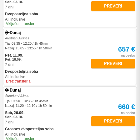
Sob, 03.10.
PREVERI
7 dni
Dvoposteljna soba
All Inclusive
Vključen transfer
Dunaj
Austrian Airlines
Tja: 09:35 - 12:20 / 1h 45min
657 €
Nazaj: 13:05 - 13:55 / 1h 50min
Pet, 11.09.
na osebo
Pet, 18.09.
PREVERI
7 dni
Dvoposteljna soba
All Inclusive
Brez transferja
Dunaj
Austrian Airlines
Tja: 07:50 - 10:35 / 1h 45min
660 €
Nazaj: 11:20 - 12:10 / 1h 50min
Sob, 26.09.
na osebo
Sob, 03.10.
PREVERI
7 dni
Grosses dvoposteljna soba
All Inclusive
Vključen transfer