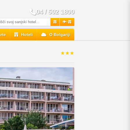
04 / 502 1800
+
rte
Hoteli
O Bolgariji
★★★