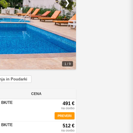
❯
1 / 9
ja in Poudarki
CENA
a BK/TE
491 €
na osebo
PREVERI
a BK/TE
512 €
na osebo