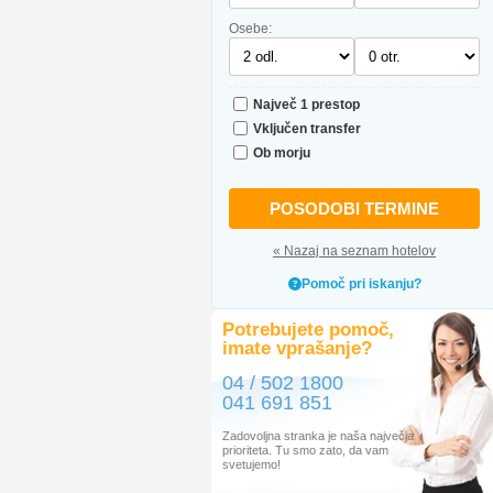
Osebe:
Največ 1 prestop
Vključen transfer
Ob morju
POSODOBI TERMINE
« Nazaj na seznam hotelov
Pomoč pri iskanju?
Potrebujete pomoč,
imate vprašanje?
04 / 502 1800
041 691 851
Zadovoljna stranka je naša največja
prioriteta. Tu smo zato, da vam
svetujemo!