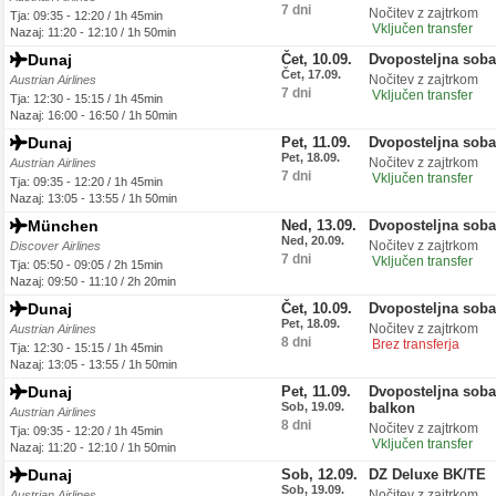
7 dni
Nočitev z zajtrkom
Tja: 09:35 - 12:20 / 1h 45min
Vključen transfer
Nazaj: 11:20 - 12:10 / 1h 50min
Dunaj
Čet, 10.09.
Dvoposteljna sob
Čet, 17.09.
Nočitev z zajtrkom
Austrian Airlines
7 dni
Vključen transfer
Tja: 12:30 - 15:15 / 1h 45min
Nazaj: 16:00 - 16:50 / 1h 50min
Dunaj
Pet, 11.09.
Dvoposteljna sob
Pet, 18.09.
Nočitev z zajtrkom
Austrian Airlines
7 dni
Vključen transfer
Tja: 09:35 - 12:20 / 1h 45min
Nazaj: 13:05 - 13:55 / 1h 50min
München
Ned, 13.09.
Dvoposteljna sob
Ned, 20.09.
Nočitev z zajtrkom
Discover Airlines
7 dni
Vključen transfer
Tja: 05:50 - 09:05 / 2h 15min
Nazaj: 09:50 - 11:10 / 2h 20min
Dunaj
Čet, 10.09.
Dvoposteljna sob
Pet, 18.09.
Nočitev z zajtrkom
Austrian Airlines
8 dni
Brez transferja
Tja: 12:30 - 15:15 / 1h 45min
Nazaj: 13:05 - 13:55 / 1h 50min
Dunaj
Pet, 11.09.
Dvoposteljna soba
Sob, 19.09.
balkon
Austrian Airlines
8 dni
Nočitev z zajtrkom
Tja: 09:35 - 12:20 / 1h 45min
Vključen transfer
Nazaj: 11:20 - 12:10 / 1h 50min
Dunaj
Sob, 12.09.
DZ Deluxe BK/TE
Sob, 19.09.
Nočitev z zajtrkom
Austrian Airlines