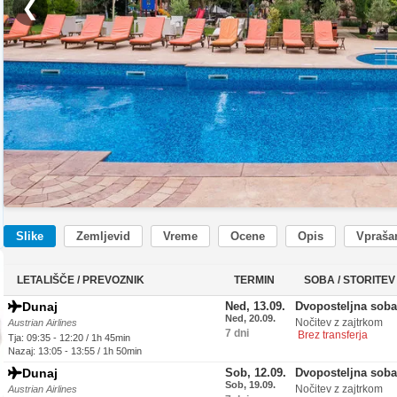
❮
Slike
Zemljevid
Vreme
Ocene
Opis
Vprašan
LETALIŠČE / PREVOZNIK
TERMIN
SOBA / STORITEV
Dunaj
Ned, 13.09.
Dvoposteljna sob
Ned, 20.09.
Nočitev z zajtrkom
Austrian Airlines
7 dni
Brez transferja
Tja: 09:35 - 12:20 / 1h 45min
Nazaj: 13:05 - 13:55 / 1h 50min
Dunaj
Sob, 12.09.
Dvoposteljna sob
Sob, 19.09.
Nočitev z zajtrkom
Austrian Airlines