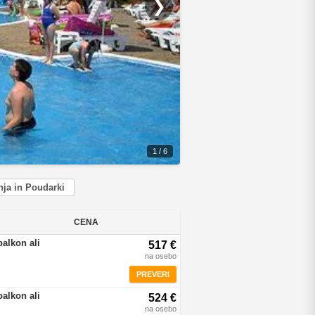
❯
1 / 6
ja in Poudarki
CENA
balkon ali
517 €
na osebo
PREVERI
balkon ali
524 €
na osebo