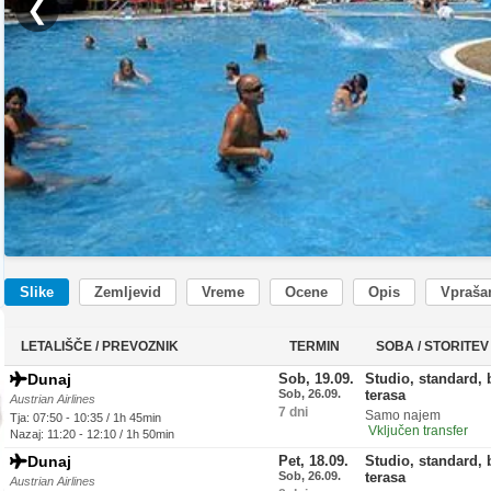
❮
Slike
Zemljevid
Vreme
Ocene
Opis
Vprašan
LETALIŠČE / PREVOZNIK
TERMIN
SOBA / STORITEV
Dunaj
Sob, 19.09.
Studio, standard, 
Sob, 26.09.
terasa
Austrian Airlines
7 dni
Samo najem
Tja: 07:50 - 10:35 / 1h 45min
Vključen transfer
Nazaj: 11:20 - 12:10 / 1h 50min
Dunaj
Pet, 18.09.
Studio, standard, 
Sob, 26.09.
terasa
Austrian Airlines