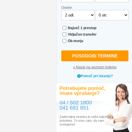
Osebe:
Največ 1 prestop
Vključen transfer
Ob morju
POSODOBI TERMINE
« Nazaj na seznam hotelov
Pomoč pri iskanju?
Potrebujete pomoč,
imate vprašanje?
04 / 502 1800
041 691 851
Zadovoljna stranka je naša največja
prioriteta. Tu smo zato, da vam
svetujemo!