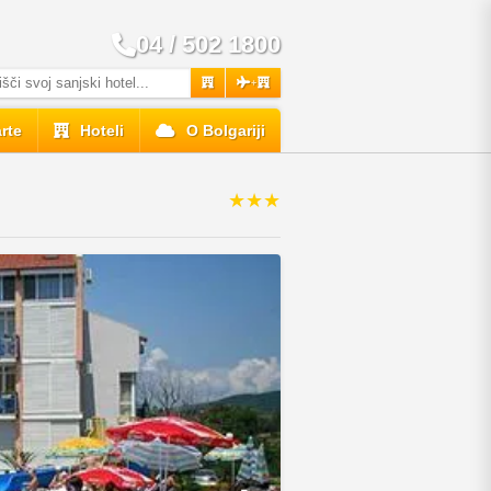
04 / 502 1800
+
rte
Hoteli
O Bolgariji
★★★