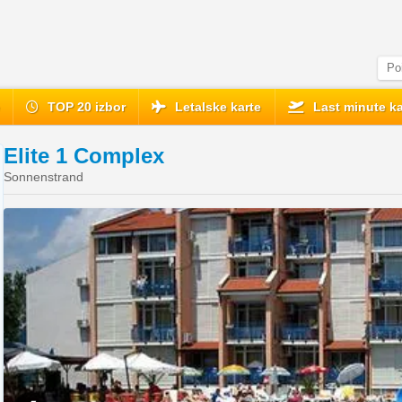
e
TOP 20 izbor
Letalske karte
Last minute ka
Elite 1 Complex
Sonnenstrand