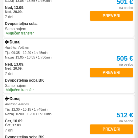
501 €
Nazaj: 13:05 - 13:55 / 1h 50min
Ned, 13.09.
na osebo
Ned, 20.09.
PREVERI
7 dni
Dvoposteljna soba
Samo najem
Vključen transfer
Dunaj
Austrian Airlines
Tja: 09:35 - 12:20 / 1h 45min
505 €
Nazaj: 13:05 - 13:55 / 1h 50min
Ned, 13.09.
na osebo
Ned, 20.09.
PREVERI
7 dni
Dvoposteljna soba BK
Samo najem
Vključen transfer
Dunaj
Austrian Airlines
Tja: 12:30 - 15:15 / 1h 45min
512 €
Nazaj: 16:00 - 16:50 / 1h 50min
Čet, 10.09.
na osebo
Čet, 17.09.
PREVERI
7 dni
Dvoposteljna soba BK