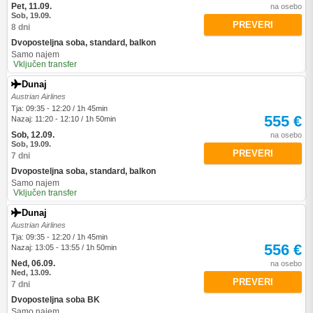
Pet, 11.09.
na osebo
Sob, 19.09.
PREVERI
8 dni
Dvoposteljna soba, standard, balkon
Samo najem
Vključen transfer
Dunaj
Austrian Airlines
Tja: 09:35 - 12:20 / 1h 45min
555 €
Nazaj: 11:20 - 12:10 / 1h 50min
Sob, 12.09.
na osebo
Sob, 19.09.
PREVERI
7 dni
Dvoposteljna soba, standard, balkon
Samo najem
Vključen transfer
Dunaj
Austrian Airlines
Tja: 09:35 - 12:20 / 1h 45min
556 €
Nazaj: 13:05 - 13:55 / 1h 50min
Ned, 06.09.
na osebo
Ned, 13.09.
PREVERI
7 dni
Dvoposteljna soba BK
Samo najem