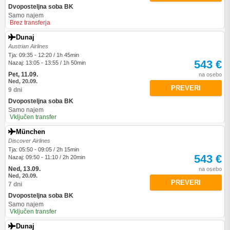
Dvoposteljna soba BK
Samo najem
Brez transferja
Dunaj
Austrian Airlines
Tja: 09:35 - 12:20 / 1h 45min
543 €
Nazaj: 13:05 - 13:55 / 1h 50min
Pet, 11.09.
na osebo
Ned, 20.09.
PREVERI
9 dni
Dvoposteljna soba BK
Samo najem
Vključen transfer
München
Discover Airlines
Tja: 05:50 - 09:05 / 2h 15min
543 €
Nazaj: 09:50 - 11:10 / 2h 20min
Ned, 13.09.
na osebo
Ned, 20.09.
PREVERI
7 dni
Dvoposteljna soba BK
Samo najem
Vključen transfer
Dunaj