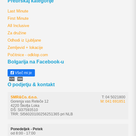
Prebrskaj kategorije
Last Minute
First Minute
All Inclusive
Za družine
Odhodi iz Ljubljane
Zemljevid + lokacije
Počitnice - odklop.com
Bolgarija na Facebook-u
Všeč mi je
O podjetju & kontakt
SMR&Co. d.o.o.
T: 04 5021800
Gorenja vas Reteče 12
M: 041 691851
4220 Škofja Loka
DŠ: SI37593510
TRR: SI56020100256251365 pri NLB
Ponedeljek - Petek
od 8:00 - 17:00