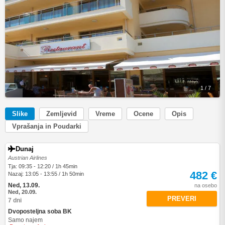
1 / 7
Slike
Zemljevid
Vreme
Ocene
Opis
Vprašanja in Poudarki
Dunaj
Austrian Airlines
Tja: 09:35 - 12:20 / 1h 45min
482 €
Nazaj: 13:05 - 13:55 / 1h 50min
Ned, 13.09.
na osebo
Ned, 20.09.
PREVERI
7 dni
Dvoposteljna soba BK
Samo najem