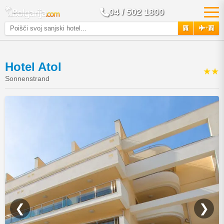
04 / 502 1800
+
Hotel Atol
★★
Sonnenstrand
❮
❯