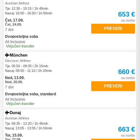
Austrian Airlines
Tja: 12:30 - 15:15 / 1h 45min
653 €
Nazaj: 16:00 - 16:50 / 1h 50min
Čet, 17.09.
na osebo
Čet, 24.09.
PREVERI
7 dni
Dvoposteljna soba
All Inclusive
Vključen transfer
München
Discover Airlines
Tja: 05:50 - 09:05 / 2h 15min
660 €
Nazaj: 09:50 - 11:10 / 2h 20min
Ned, 13.09.
na osebo
Ned, 20.09.
PREVERI
7 dni
Dvoposteljna soba, standard
All Inclusive
Vključen transfer
Dunaj
Austrian Airlines
Tja: 09:35 - 12:20 / 1h 45min
663 €
Nazaj: 13:05 - 13:55 / 1h 50min
Tor, 15.09.
na osebo
Tor, 22.09.