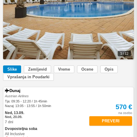
1 / 12
Slike
Zemljevid
Vreme
Ocene
Opis
Vprašanja in Poudarki
Dunaj
Austrian Airlines
Tja: 09:35 - 12:20 / 1h 45min
570 €
Nazaj: 13:05 - 13:55 / 1h 50min
Ned, 13.09.
na osebo
Ned, 20.09.
PREVERI
7 dni
Dvoposteljna soba
All Inclusive