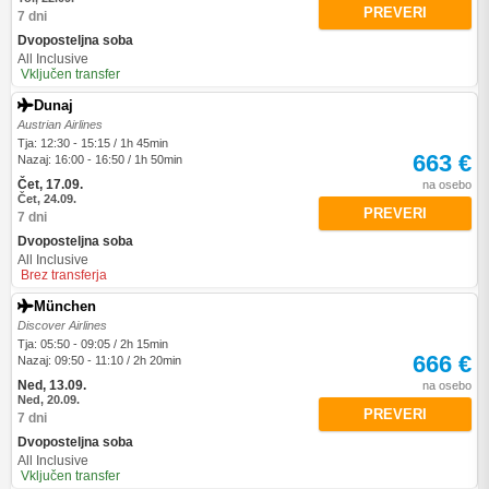
PREVERI
7 dni
Dvoposteljna soba
All Inclusive
Vključen transfer
Dunaj
Austrian Airlines
Tja: 12:30 - 15:15 / 1h 45min
663 €
Nazaj: 16:00 - 16:50 / 1h 50min
Čet, 17.09.
na osebo
Čet, 24.09.
PREVERI
7 dni
Dvoposteljna soba
All Inclusive
Brez transferja
München
Discover Airlines
Tja: 05:50 - 09:05 / 2h 15min
666 €
Nazaj: 09:50 - 11:10 / 2h 20min
Ned, 13.09.
na osebo
Ned, 20.09.
PREVERI
7 dni
Dvoposteljna soba
All Inclusive
Vključen transfer