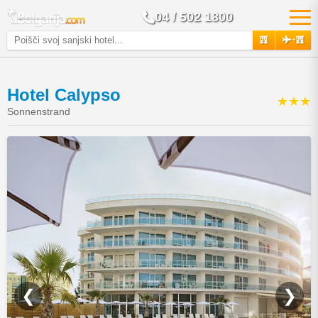
04 / 502 1800
+
Hotel Calypso
★★★
Sonnenstrand
❮
❯