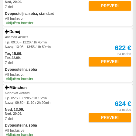
Ned, 20.09.
PREVERI
7 dni
Dvoposteljna soba, standard
All Inclusive
Vključen transfer
Dunaj
Austrian Airlines
Tja: 09:35 - 12:20 / 1h 45min
622 €
Nazaj: 13:05 - 13:55 / 1h 50min
Tor, 15.09.
na osebo
Tor, 22.09.
PREVERI
7 dni
Dvoposteljna soba
All Inclusive
Vključen transfer
München
Discover Airlines
Tja: 05:50 - 09:05 / 2h 15min
624 €
Nazaj: 09:50 - 11:10 / 2h 20min
Ned, 13.09.
na osebo
Ned, 20.09.
PREVERI
7 dni
Dvoposteljna soba
All Inclusive
Vključen transfer