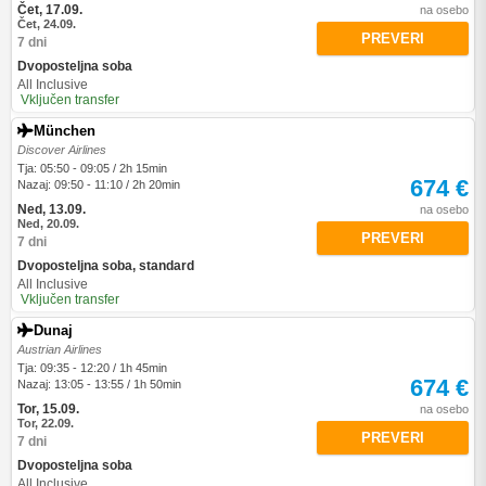
Čet, 17.09.
na osebo
Čet, 24.09.
PREVERI
7 dni
Dvoposteljna soba
All Inclusive
Vključen transfer
München
Discover Airlines
Tja: 05:50 - 09:05 / 2h 15min
674 €
Nazaj: 09:50 - 11:10 / 2h 20min
Ned, 13.09.
na osebo
Ned, 20.09.
PREVERI
7 dni
Dvoposteljna soba, standard
All Inclusive
Vključen transfer
Dunaj
Austrian Airlines
Tja: 09:35 - 12:20 / 1h 45min
674 €
Nazaj: 13:05 - 13:55 / 1h 50min
Tor, 15.09.
na osebo
Tor, 22.09.
PREVERI
7 dni
Dvoposteljna soba
All Inclusive