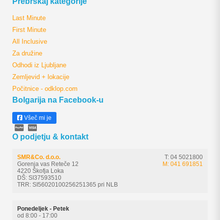
Prebrskaj kategorije
Last Minute
First Minute
All Inclusive
Za družine
Odhodi iz Ljubljane
Zemljevid + lokacije
Počitnice - odklop.com
Bolgarija na Facebook-u
Všeč mi je
O podjetju & kontakt
SMR&Co. d.o.o.
T: 04 5021800
Gorenja vas Reteče 12
M: 041 691851
4220 Škofja Loka
DŠ: SI37593510
TRR: SI56020100256251365 pri NLB
Ponedeljek - Petek
od 8:00 - 17:00