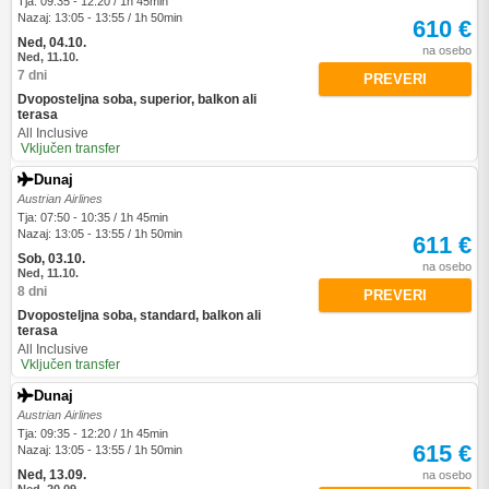
Tja: 09:35 - 12:20 / 1h 45min
Nazaj: 13:05 - 13:55 / 1h 50min
610 €
Ned, 04.10.
na osebo
Ned, 11.10.
7 dni
PREVERI
Dvoposteljna soba, superior, balkon ali
terasa
All Inclusive
Vključen transfer
Dunaj
Austrian Airlines
Tja: 07:50 - 10:35 / 1h 45min
Nazaj: 13:05 - 13:55 / 1h 50min
611 €
Sob, 03.10.
na osebo
Ned, 11.10.
8 dni
PREVERI
Dvoposteljna soba, standard, balkon ali
terasa
All Inclusive
Vključen transfer
Dunaj
Austrian Airlines
Tja: 09:35 - 12:20 / 1h 45min
615 €
Nazaj: 13:05 - 13:55 / 1h 50min
Ned, 13.09.
na osebo