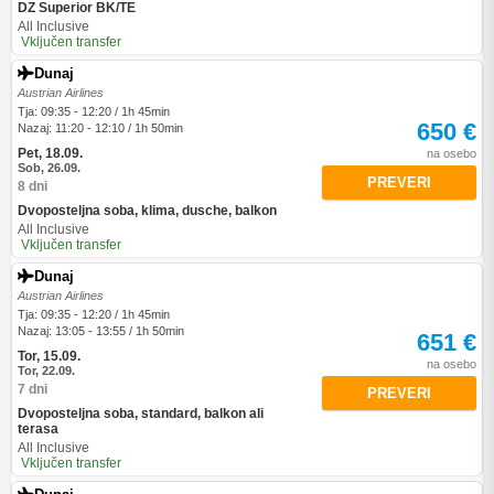
DZ Superior BK/TE
All Inclusive
Vključen transfer
Dunaj
Austrian Airlines
Tja: 09:35 - 12:20 / 1h 45min
650 €
Nazaj: 11:20 - 12:10 / 1h 50min
Pet, 18.09.
na osebo
Sob, 26.09.
PREVERI
8 dni
Dvoposteljna soba, klima, dusche, balkon
All Inclusive
Vključen transfer
Dunaj
Austrian Airlines
Tja: 09:35 - 12:20 / 1h 45min
Nazaj: 13:05 - 13:55 / 1h 50min
651 €
Tor, 15.09.
na osebo
Tor, 22.09.
7 dni
PREVERI
Dvoposteljna soba, standard, balkon ali
terasa
All Inclusive
Vključen transfer