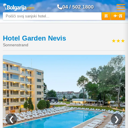
04 / 502 1800
+
Hotel Garden Nevis
★★★
Sonnenstrand
❮
❯