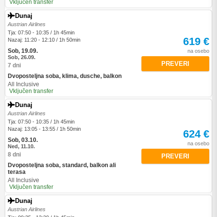
Vključen transfer
Dunaj
Austrian Airlines
Tja: 07:50 - 10:35 / 1h 45min
619 €
Nazaj: 11:20 - 12:10 / 1h 50min
Sob, 19.09.
na osebo
Sob, 26.09.
PREVERI
7 dni
Dvoposteljna soba, klima, dusche, balkon
All Inclusive
Vključen transfer
Dunaj
Austrian Airlines
Tja: 07:50 - 10:35 / 1h 45min
Nazaj: 13:05 - 13:55 / 1h 50min
624 €
Sob, 03.10.
na osebo
Ned, 11.10.
8 dni
PREVERI
Dvoposteljna soba, standard, balkon ali
terasa
All Inclusive
Vključen transfer
Dunaj
Austrian Airlines