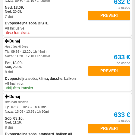
632 €
Nazaj: 09:50 - 11:10 / 2h 20min
Ned, 13.09.
na osebo
Ned, 20.09.
PREVERI
7 dni
Dvoposteljna soba BK/TE
All Inclusive
Brez transferja
Dunaj
Austrian Airlines
Tja: 09:35 - 12:20 / 1h 45min
633 €
Nazaj: 11:20 - 12:10 / 1h 50min
Pet, 18.09.
na osebo
Sob, 26.09.
PREVERI
8 dni
Dvoposteljna soba, klima, dusche, balkon
All Inclusive
Vključen transfer
Dunaj
Austrian Airlines
Tja: 07:50 - 10:35 / 1h 45min
Nazaj: 13:05 - 13:55 / 1h 50min
633 €
Sob, 03.10.
na osebo
Ned, 11.10.
8 dni
PREVERI
Dvoposteljna soba, standard, balkon ali