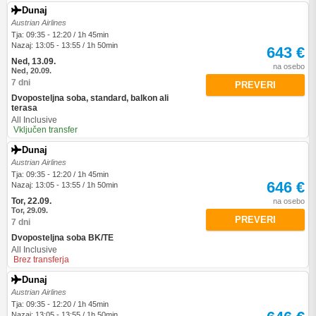
Dunaj
Austrian Airlines
Tja: 09:35 - 12:20 / 1h 45min
Nazaj: 13:05 - 13:55 / 1h 50min
643 €
Ned, 13.09.
na osebo
Ned, 20.09.
7 dni
PREVERI
Dvoposteljna soba, standard, balkon ali
terasa
All Inclusive
Vključen transfer
Dunaj
Austrian Airlines
Tja: 09:35 - 12:20 / 1h 45min
646 €
Nazaj: 13:05 - 13:55 / 1h 50min
Tor, 22.09.
na osebo
Tor, 29.09.
PREVERI
7 dni
Dvoposteljna soba BK/TE
All Inclusive
Brez transferja
Dunaj
Austrian Airlines
Tja: 09:35 - 12:20 / 1h 45min
Nazaj: 13:05 - 13:55 / 1h 50min