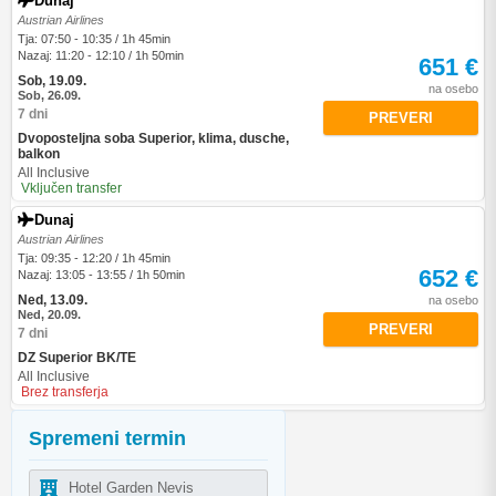
Dunaj
Austrian Airlines
Tja: 07:50 - 10:35 / 1h 45min
Nazaj: 11:20 - 12:10 / 1h 50min
651 €
Sob, 19.09.
na osebo
Sob, 26.09.
7 dni
PREVERI
Dvoposteljna soba Superior, klima, dusche,
balkon
All Inclusive
Vključen transfer
Dunaj
Austrian Airlines
Tja: 09:35 - 12:20 / 1h 45min
652 €
Nazaj: 13:05 - 13:55 / 1h 50min
Ned, 13.09.
na osebo
Ned, 20.09.
PREVERI
7 dni
DZ Superior BK/TE
All Inclusive
Brez transferja
Spremeni termin