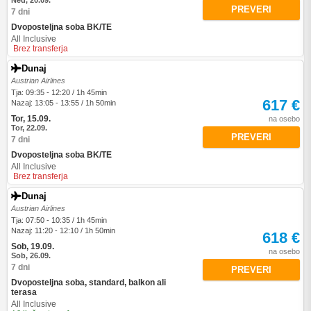
Ned, 20.09.
PREVERI
7 dni
Dvoposteljna soba BK/TE
All Inclusive
Brez transferja
Dunaj
Austrian Airlines
Tja: 09:35 - 12:20 / 1h 45min
617 €
Nazaj: 13:05 - 13:55 / 1h 50min
Tor, 15.09.
na osebo
Tor, 22.09.
PREVERI
7 dni
Dvoposteljna soba BK/TE
All Inclusive
Brez transferja
Dunaj
Austrian Airlines
Tja: 07:50 - 10:35 / 1h 45min
Nazaj: 11:20 - 12:10 / 1h 50min
618 €
Sob, 19.09.
na osebo
Sob, 26.09.
7 dni
PREVERI
Dvoposteljna soba, standard, balkon ali
terasa
All Inclusive