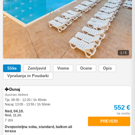
1 / 5
Slike
Zemljevid
Vreme
Ocene
Opis
Vprašanja in Poudarki
Dunaj
Austrian Airlines
Tja: 09:35 - 12:20 / 1h 45min
Nazaj: 13:05 - 13:55 / 1h 50min
552 €
Ned, 04.10.
na osebo
Ned, 11.10.
7 dni
PREVERI
Dvoposteljna soba, standard, balkon ali
terasa