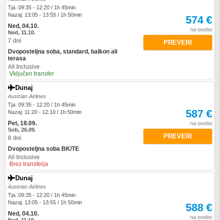
Tja: 09:35 - 12:20 / 1h 45min
Nazaj: 13:05 - 13:55 / 1h 50min
574 €
Ned, 04.10.
na osebo
Ned, 11.10.
7 dni
PREVERI
Dvoposteljna soba, standard, balkon ali
terasa
All Inclusive
Vključen transfer
Dunaj
Austrian Airlines
Tja: 09:35 - 12:20 / 1h 45min
587 €
Nazaj: 11:20 - 12:10 / 1h 50min
Pet, 18.09.
na osebo
Sob, 26.09.
PREVERI
8 dni
Dvoposteljna soba BK/TE
All Inclusive
Brez transferja
Dunaj
Austrian Airlines
Tja: 09:35 - 12:20 / 1h 45min
Nazaj: 13:05 - 13:55 / 1h 50min
588 €
Ned, 04.10.
na osebo