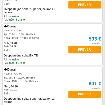
Ned, 11.10.
7 dni
PREVERI
Dvoposteljna soba, superior, balkon ali
terasa
All Inclusive
Vključen transfer
Dunaj
Austrian Airlines
Tja: 07:50 - 10:35 / 1h 45min
593 €
Nazaj: 11:20 - 12:10 / 1h 50min
Sob, 19.09.
na osebo
Sob, 26.09.
PREVERI
7 dni
Dvoposteljna soba BK/TE
All Inclusive
Vključen transfer
Dunaj
Austrian Airlines
Tja: 09:35 - 12:20 / 1h 45min
Nazaj: 13:05 - 13:55 / 1h 50min
601 €
Ned, 04.10.
na osebo
Ned, 11.10.
7 dni
PREVERI
Dvoposteljna soba, superior, balkon ali
terasa