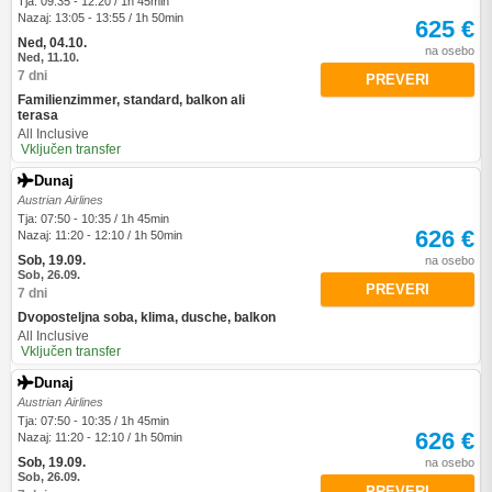
Tja: 09:35 - 12:20 / 1h 45min
Nazaj: 13:05 - 13:55 / 1h 50min
625 €
Ned, 04.10.
na osebo
Ned, 11.10.
7 dni
PREVERI
Familienzimmer, standard, balkon ali
terasa
All Inclusive
Vključen transfer
Dunaj
Austrian Airlines
Tja: 07:50 - 10:35 / 1h 45min
626 €
Nazaj: 11:20 - 12:10 / 1h 50min
Sob, 19.09.
na osebo
Sob, 26.09.
PREVERI
7 dni
Dvoposteljna soba, klima, dusche, balkon
All Inclusive
Vključen transfer
Dunaj
Austrian Airlines
Tja: 07:50 - 10:35 / 1h 45min
626 €
Nazaj: 11:20 - 12:10 / 1h 50min
Sob, 19.09.
na osebo
Sob, 26.09.
PREVERI