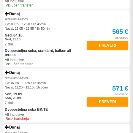
All Inclusive
Vključen transfer
Dunaj
Austrian Airlines
Tja: 09:35 - 12:20 / 1h 45min
Nazaj: 13:05 - 13:55 / 1h 50min
565 €
Ned, 04.10.
na osebo
Ned, 11.10.
7 dni
PREVERI
Dvoposteljna soba, standard, balkon ali
terasa
All Inclusive
Vključen transfer
Dunaj
Austrian Airlines
Tja: 07:50 - 10:35 / 1h 45min
571 €
Nazaj: 11:20 - 12:10 / 1h 50min
Sob, 19.09.
na osebo
Sob, 26.09.
PREVERI
7 dni
Dvoposteljna soba BK/TE
All Inclusive
Brez transferja
Dunaj
Austrian Airlines