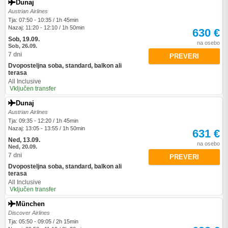
Dunaj
Austrian Airlines
Tja: 07:50 - 10:35 / 1h 45min
Nazaj: 11:20 - 12:10 / 1h 50min
630 €
Sob, 19.09.
na osebo
Sob, 26.09.
7 dni
PREVERI
Dvoposteljna soba, standard, balkon ali
terasa
All Inclusive
Vključen transfer
Dunaj
Austrian Airlines
Tja: 09:35 - 12:20 / 1h 45min
Nazaj: 13:05 - 13:55 / 1h 50min
631 €
Ned, 13.09.
na osebo
Ned, 20.09.
7 dni
PREVERI
Dvoposteljna soba, standard, balkon ali
terasa
All Inclusive
Vključen transfer
München
Discover Airlines
Tja: 05:50 - 09:05 / 2h 15min