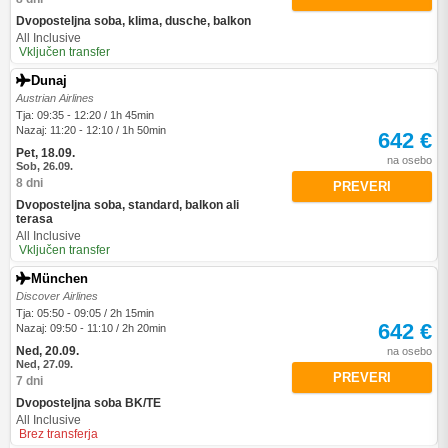
Dvoposteljna soba, klima, dusche, balkon
All Inclusive
Vključen transfer
Dunaj
Austrian Airlines
Tja: 09:35 - 12:20 / 1h 45min
Nazaj: 11:20 - 12:10 / 1h 50min
642 €
Pet, 18.09.
na osebo
Sob, 26.09.
8 dni
PREVERI
Dvoposteljna soba, standard, balkon ali
terasa
All Inclusive
Vključen transfer
München
Discover Airlines
Tja: 05:50 - 09:05 / 2h 15min
642 €
Nazaj: 09:50 - 11:10 / 2h 20min
Ned, 20.09.
na osebo
Ned, 27.09.
PREVERI
7 dni
Dvoposteljna soba BK/TE
All Inclusive
Brez transferja