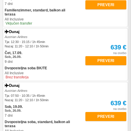
7 dni
PREVERI
Familienzimmer, standard, balkon ali
terasa
All Inclusive
Vključen transfer
Dunaj
Austrian Airlines
Tja: 12:30 - 15:15 / 1h 45min
639 €
Nazaj: 11:20 - 12:10 / 1h 50min
Čet, 17.09.
na osebo
Sob, 26.09.
PREVERI
9 dni
Dvoposteljna soba BK/TE
All Inclusive
Brez transferja
Dunaj
Austrian Airlines
Tja: 07:50 - 10:35 / 1h 45min
Nazaj: 11:20 - 12:10 / 1h 50min
639 €
Sob, 19.09.
na osebo
Sob, 26.09.
7 dni
PREVERI
Dvoposteljna soba, standard, balkon ali
terasa