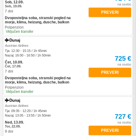
Sob, 12.09.
na osebo
Sob, 19.09.
7 dni
PREVERI
Dvoposteljna soba, stranski pogled na
morje, klima, heizung, dusche, balkon
Polpenzion
Vključen transfer
Dunaj
Austrian Airlines
Tja: 12:30 - 15:15 / 1h 45min
Nazaj: 16:00 - 16:50 / 1h 50min
725 €
Čet, 10.09.
na osebo
Čet, 17.09.
7 dni
PREVERI
Dvoposteljna soba, stranski pogled na
morje, klima, heizung, dusche, balkon
Polpenzion
Vključen transfer
Dunaj
Austrian Airlines
Tja: 09:35 - 12:20 / 1h 45min
727 €
Nazaj: 13:05 - 13:55 / 1h 50min
Ned, 13.09.
na osebo
Tor, 22.09.
PREVERI
9 dni