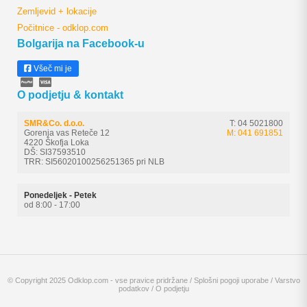
Zemljevid + lokacije
Počitnice - odklop.com
Bolgarija na Facebook-u
Všeč mi je
O podjetju & kontakt
SMR&Co. d.o.o.
T: 04 5021800
Gorenja vas Reteče 12
M: 041 691851
4220 Škofja Loka
DŠ: SI37593510
TRR: SI56020100256251365 pri NLB
Ponedeljek - Petek
od 8:00 - 17:00
© Copyright 2025 Odklop.com - vse pravice pridržane /
Splošni pogoji uporabe
/
Varstvo
podatkov
/
O podjetju