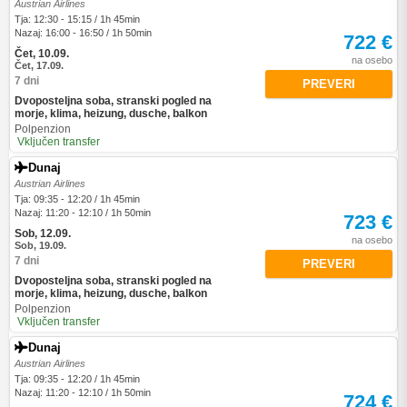
Austrian Airlines
Tja: 12:30 - 15:15 / 1h 45min
Nazaj: 16:00 - 16:50 / 1h 50min
722 €
Čet, 10.09.
na osebo
Čet, 17.09.
7 dni
PREVERI
Dvoposteljna soba, stranski pogled na
morje, klima, heizung, dusche, balkon
Polpenzion
Vključen transfer
Dunaj
Austrian Airlines
Tja: 09:35 - 12:20 / 1h 45min
Nazaj: 11:20 - 12:10 / 1h 50min
723 €
Sob, 12.09.
na osebo
Sob, 19.09.
7 dni
PREVERI
Dvoposteljna soba, stranski pogled na
morje, klima, heizung, dusche, balkon
Polpenzion
Vključen transfer
Dunaj
Austrian Airlines
Tja: 09:35 - 12:20 / 1h 45min
Nazaj: 11:20 - 12:10 / 1h 50min
724 €