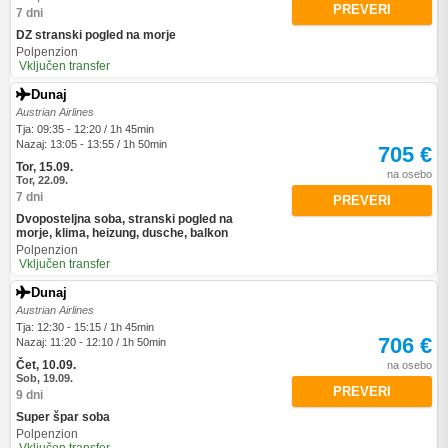
PREVERI
7 dni
DZ stranski pogled na morje
Polpenzion
Vključen transfer
Dunaj
Austrian Airlines
Tja: 09:35 - 12:20 / 1h 45min
Nazaj: 13:05 - 13:55 / 1h 50min
705 €
Tor, 15.09.
na osebo
Tor, 22.09.
7 dni
PREVERI
Dvoposteljna soba, stranski pogled na
morje, klima, heizung, dusche, balkon
Polpenzion
Vključen transfer
Dunaj
Austrian Airlines
Tja: 12:30 - 15:15 / 1h 45min
706 €
Nazaj: 11:20 - 12:10 / 1h 50min
Čet, 10.09.
na osebo
Sob, 19.09.
PREVERI
9 dni
Super špar soba
Polpenzion