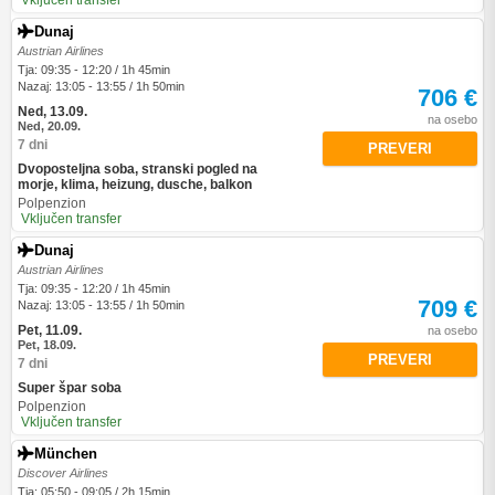
Vključen transfer
Dunaj
Austrian Airlines
Tja: 09:35 - 12:20 / 1h 45min
Nazaj: 13:05 - 13:55 / 1h 50min
706 €
Ned, 13.09.
na osebo
Ned, 20.09.
7 dni
PREVERI
Dvoposteljna soba, stranski pogled na
morje, klima, heizung, dusche, balkon
Polpenzion
Vključen transfer
Dunaj
Austrian Airlines
Tja: 09:35 - 12:20 / 1h 45min
709 €
Nazaj: 13:05 - 13:55 / 1h 50min
Pet, 11.09.
na osebo
Pet, 18.09.
PREVERI
7 dni
Super špar soba
Polpenzion
Vključen transfer
München
Discover Airlines
Tja: 05:50 - 09:05 / 2h 15min