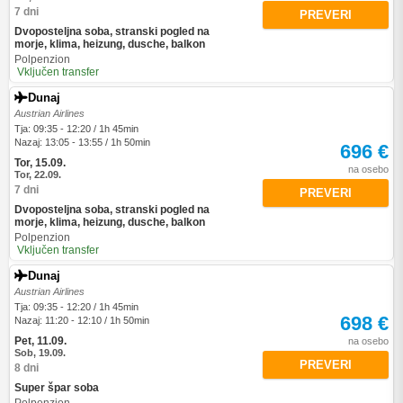
7 dni
PREVERI
Dvoposteljna soba, stranski pogled na
morje, klima, heizung, dusche, balkon
Polpenzion
Vključen transfer
Dunaj
Austrian Airlines
Tja: 09:35 - 12:20 / 1h 45min
Nazaj: 13:05 - 13:55 / 1h 50min
696 €
Tor, 15.09.
na osebo
Tor, 22.09.
7 dni
PREVERI
Dvoposteljna soba, stranski pogled na
morje, klima, heizung, dusche, balkon
Polpenzion
Vključen transfer
Dunaj
Austrian Airlines
Tja: 09:35 - 12:20 / 1h 45min
698 €
Nazaj: 11:20 - 12:10 / 1h 50min
Pet, 11.09.
na osebo
Sob, 19.09.
PREVERI
8 dni
Super špar soba