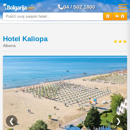
04 / 502 1800
+
Hotel Kaliopa
★★★
Albena
❮
❯