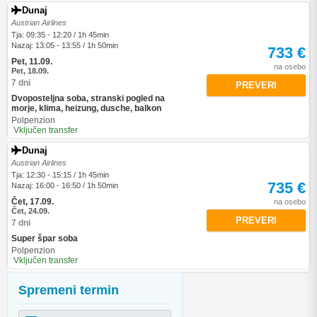
Dunaj
Austrian Airlines
Tja: 09:35 - 12:20 / 1h 45min
Nazaj: 13:05 - 13:55 / 1h 50min
733 €
Pet, 11.09.
na osebo
Pet, 18.09.
7 dni
PREVERI
Dvoposteljna soba, stranski pogled na
morje, klima, heizung, dusche, balkon
Polpenzion
Vključen transfer
Dunaj
Austrian Airlines
Tja: 12:30 - 15:15 / 1h 45min
735 €
Nazaj: 16:00 - 16:50 / 1h 50min
Čet, 17.09.
na osebo
Čet, 24.09.
PREVERI
7 dni
Super špar soba
Polpenzion
Vključen transfer
Spremeni termin