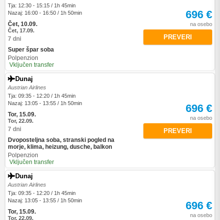
Tja: 12:30 - 15:15 / 1h 45min
696 €
Nazaj: 16:00 - 16:50 / 1h 50min
Čet, 10.09.
na osebo
Čet, 17.09.
PREVERI
7 dni
Super špar soba
Polpenzion
Vključen transfer
Dunaj
Austrian Airlines
Tja: 09:35 - 12:20 / 1h 45min
Nazaj: 13:05 - 13:55 / 1h 50min
696 €
Tor, 15.09.
na osebo
Tor, 22.09.
7 dni
PREVERI
Dvoposteljna soba, stranski pogled na
morje, klima, heizung, dusche, balkon
Polpenzion
Vključen transfer
Dunaj
Austrian Airlines
Tja: 09:35 - 12:20 / 1h 45min
Nazaj: 13:05 - 13:55 / 1h 50min
696 €
Tor, 15.09.
na osebo
Tor, 22.09.