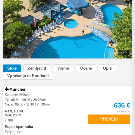
1 / 9
Slike
Zemljevid
Vreme
Ocene
Opis
Vprašanja in Poudarki
München
Discover Airlines
Tja: 05:50 - 09:05 / 2h 15min
636 €
Nazaj: 09:50 - 11:10 / 2h 20min
Ned, 13.09.
na osebo
Ned, 20.09.
PREVERI
7 dni
Super špar soba
Polpenzion