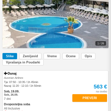
1 / 26
Slike
Zemljevid
Vreme
Ocene
Opis
Vprašanja in Poudarki
Dunaj
Austrian Airlines
Tja: 07:50 - 10:35 / 1h 45min
563 €
Nazaj: 11:20 - 12:10 / 1h 50min
Sob, 19.09.
na osebo
Sob, 26.09.
PREVERI
7 dni
Dvoposteljna soba
All Inclusive