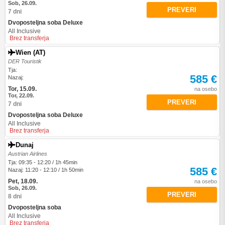
Sob, 26.09.
PREVERI
7 dni
Dvoposteljna soba Deluxe
All Inclusive
Brez transferja
Wien (AT)
DER Touristik
Tja:
585 €
Nazaj:
Tor, 15.09.
na osebo
Tor, 22.09.
PREVERI
7 dni
Dvoposteljna soba Deluxe
All Inclusive
Brez transferja
Dunaj
Austrian Airlines
Tja: 09:35 - 12:20 / 1h 45min
585 €
Nazaj: 11:20 - 12:10 / 1h 50min
Pet, 18.09.
na osebo
Sob, 26.09.
PREVERI
8 dni
Dvoposteljna soba
All Inclusive
Brez transferja