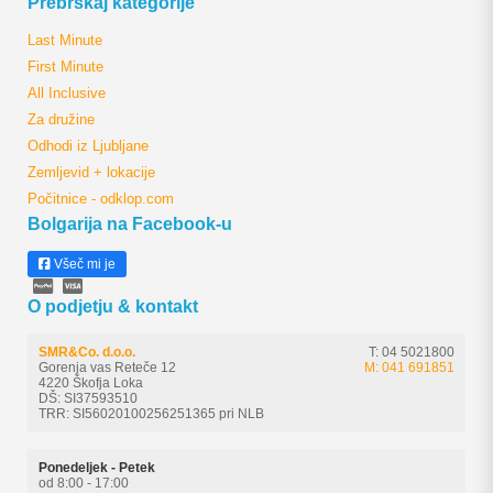
Prebrskaj kategorije
Last Minute
First Minute
All Inclusive
Za družine
Odhodi iz Ljubljane
Zemljevid + lokacije
Počitnice - odklop.com
Bolgarija na Facebook-u
Všeč mi je
O podjetju & kontakt
SMR&Co. d.o.o.
T: 04 5021800
Gorenja vas Reteče 12
M: 041 691851
4220 Škofja Loka
DŠ: SI37593510
TRR: SI56020100256251365 pri NLB
Ponedeljek - Petek
od 8:00 - 17:00