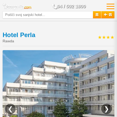
04 / 502 1800
+
Hotel Perla
★★★★
Rawda
❮
❯