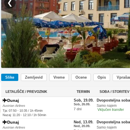
❮
Slike
Zemljevid
Vreme
Ocene
Opis
Vprašan
LETALIŠČE / PREVOZNIK
TERMIN
SOBA / STORITEV
Dunaj
Sob, 19.09.
Dvoposteljna soba
Sob, 26.09.
Samo najem
Austrian Airlines
7 dni
Vključen transfer
Tja: 07:50 - 10:35 / 1h 45min
Nazaj: 11:20 - 12:10 / 1h 50min
Dunaj
Ned, 13.09.
Dvoposteljna soba
Ned, 20.09.
Samo najem
Austrian Airlines