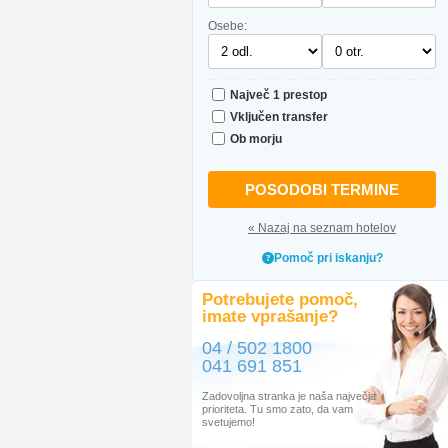
Osebe:
Največ 1 prestop
Vključen transfer
Ob morju
POSODOBI TERMINE
« Nazaj na seznam hotelov
Pomoč pri iskanju?
Potrebujete pomoč,
imate vprašanje?
04 / 502 1800
041 691 851
Zadovoljna stranka je naša največja
prioriteta. Tu smo zato, da vam
svetujemo!