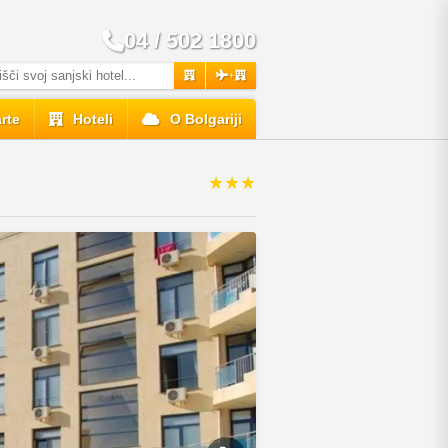
04 / 502 1800
+
rte
Hoteli
O Bolgariji
★★★