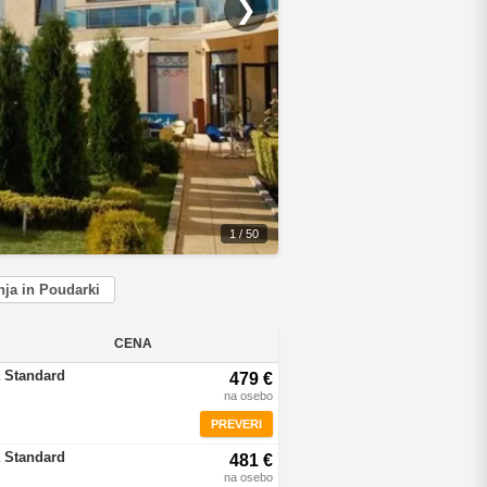
❯
1 / 50
ja in Poudarki
CENA
 Standard
479 €
na osebo
PREVERI
 Standard
481 €
na osebo