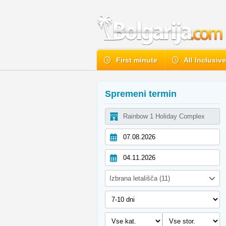
First minute
All Inclusiv
Spremeni termin
Izbrana letališča (11)