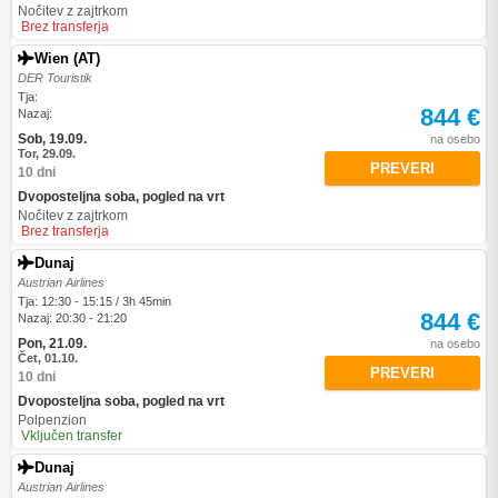
Nočitev z zajtrkom
Brez transferja
Wien (AT)
DER Touristik
Tja:
844 €
Nazaj:
Sob, 19.09.
na osebo
Tor, 29.09.
PREVERI
10 dni
Dvoposteljna soba, pogled na vrt
Nočitev z zajtrkom
Brez transferja
Dunaj
Austrian Airlines
Tja: 12:30 - 15:15 / 3h 45min
844 €
Nazaj: 20:30 - 21:20
Pon, 21.09.
na osebo
Čet, 01.10.
PREVERI
10 dni
Dvoposteljna soba, pogled na vrt
Polpenzion
Vključen transfer
Dunaj
Austrian Airlines