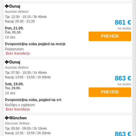
Dunaj
Austrian Airlines
Tja: 12:30 - 15:15 / 3h 45min
861 €
Nazaj: 20:30 - 21:20
Pon, 21.09.
na osebo
Čet, 01.10.
PREVERI
10 dni
Dvoposteljna soba pogled na morje
Polpenzion
Brez transferja
Dunaj
Austrian Airlines
Tja: 07:50 - 10:35 / 1h 45min
863 €
Nazaj: 13:05 - 13:55 / 1h 50min
Sob, 19.09.
na osebo
Tor, 29.09.
PREVERI
10 dni
Dvoposteljna soba, pogled na vrt
Nočitev z zajtrkom
Brez transferja
München
Discover Airlines
Tja: 05:50 - 09:05 / 2h 15min
863 €
Nazaj: 12:35 - 13:55 / 2h 20min