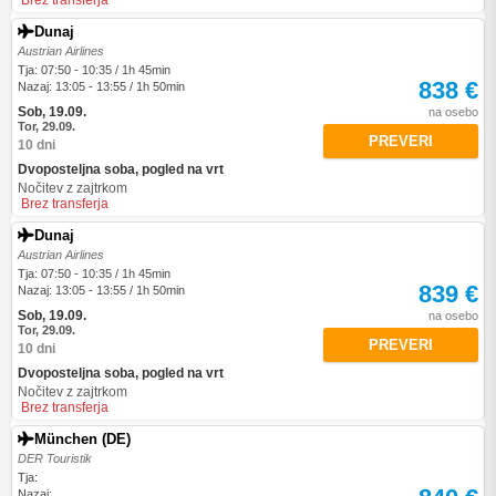
Brez transferja
Dunaj
Austrian Airlines
Tja: 07:50 - 10:35 / 1h 45min
838 €
Nazaj: 13:05 - 13:55 / 1h 50min
Sob, 19.09.
na osebo
Tor, 29.09.
PREVERI
10 dni
Dvoposteljna soba, pogled na vrt
Nočitev z zajtrkom
Brez transferja
Dunaj
Austrian Airlines
Tja: 07:50 - 10:35 / 1h 45min
839 €
Nazaj: 13:05 - 13:55 / 1h 50min
Sob, 19.09.
na osebo
Tor, 29.09.
PREVERI
10 dni
Dvoposteljna soba, pogled na vrt
Nočitev z zajtrkom
Brez transferja
München (DE)
DER Touristik
Tja:
Nazaj: