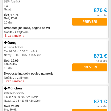
DER Touristik
Tja:
870 €
Nazaj:
Čet, 17.09.
na osebo
Ned, 27.09.
PREVERI
10 dni
Dvoposteljna soba, pogled na vrt
Nočitev z zajtrkom
Brez transferja
Dunaj
Austrian Airlines
Tja: 07:50 - 10:35 / 1h 45min
871 €
Nazaj: 13:05 - 13:55 / 1h 50min
Sob, 19.09.
na osebo
Tor, 29.09.
PREVERI
10 dni
Dvoposteljna soba pogled na morje
Nočitev z zajtrkom
Brez transferja
München
Discover Airlines
Tja: 05:50 - 09:05 / 2h 15min
871 €
Nazaj: 12:35 - 13:55 / 2h 20min
Ned, 20.09.
na osebo
Sre, 30.09.