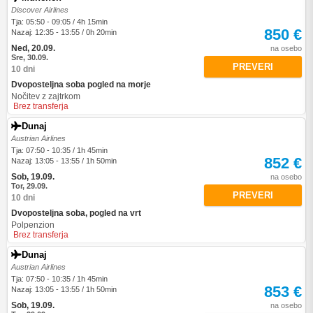
Discover Airlines
Tja: 05:50 - 09:05 / 4h 15min
850 €
Nazaj: 12:35 - 13:55 / 0h 20min
Ned, 20.09.
na osebo
Sre, 30.09.
PREVERI
10 dni
Dvoposteljna soba pogled na morje
Nočitev z zajtrkom
Brez transferja
Dunaj
Austrian Airlines
Tja: 07:50 - 10:35 / 1h 45min
852 €
Nazaj: 13:05 - 13:55 / 1h 50min
Sob, 19.09.
na osebo
Tor, 29.09.
PREVERI
10 dni
Dvoposteljna soba, pogled na vrt
Polpenzion
Brez transferja
Dunaj
Austrian Airlines
Tja: 07:50 - 10:35 / 1h 45min
853 €
Nazaj: 13:05 - 13:55 / 1h 50min
Sob, 19.09.
na osebo