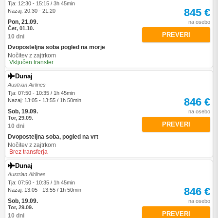
Tja: 12:30 - 15:15 / 3h 45min
845 €
Nazaj: 20:30 - 21:20
Pon, 21.09.
na osebo
Čet, 01.10.
PREVERI
10 dni
Dvoposteljna soba pogled na morje
Nočitev z zajtrkom
Vključen transfer
Dunaj
Austrian Airlines
Tja: 07:50 - 10:35 / 1h 45min
846 €
Nazaj: 13:05 - 13:55 / 1h 50min
Sob, 19.09.
na osebo
Tor, 29.09.
PREVERI
10 dni
Dvoposteljna soba, pogled na vrt
Nočitev z zajtrkom
Brez transferja
Dunaj
Austrian Airlines
Tja: 07:50 - 10:35 / 1h 45min
846 €
Nazaj: 13:05 - 13:55 / 1h 50min
Sob, 19.09.
na osebo
Tor, 29.09.
PREVERI
10 dni