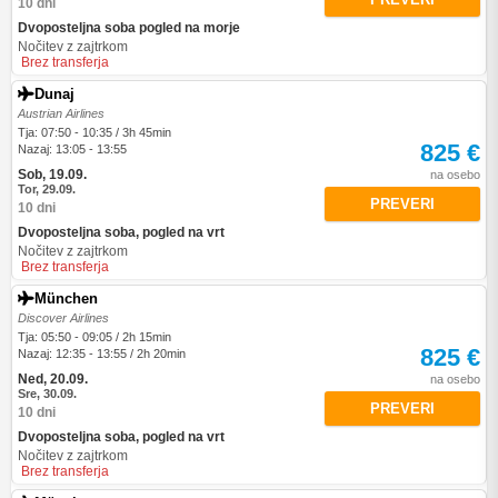
10 dni
Dvoposteljna soba pogled na morje
Nočitev z zajtrkom
Brez transferja
Dunaj
Austrian Airlines
Tja: 07:50 - 10:35 / 3h 45min
825 €
Nazaj: 13:05 - 13:55
Sob, 19.09.
na osebo
Tor, 29.09.
PREVERI
10 dni
Dvoposteljna soba, pogled na vrt
Nočitev z zajtrkom
Brez transferja
München
Discover Airlines
Tja: 05:50 - 09:05 / 2h 15min
825 €
Nazaj: 12:35 - 13:55 / 2h 20min
Ned, 20.09.
na osebo
Sre, 30.09.
PREVERI
10 dni
Dvoposteljna soba, pogled na vrt
Nočitev z zajtrkom
Brez transferja