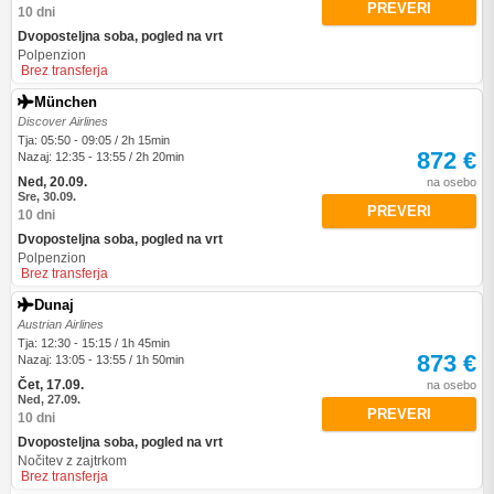
PREVERI
10 dni
Dvoposteljna soba, pogled na vrt
Polpenzion
Brez transferja
München
Discover Airlines
Tja: 05:50 - 09:05 / 2h 15min
872 €
Nazaj: 12:35 - 13:55 / 2h 20min
Ned, 20.09.
na osebo
Sre, 30.09.
PREVERI
10 dni
Dvoposteljna soba, pogled na vrt
Polpenzion
Brez transferja
Dunaj
Austrian Airlines
Tja: 12:30 - 15:15 / 1h 45min
873 €
Nazaj: 13:05 - 13:55 / 1h 50min
Čet, 17.09.
na osebo
Ned, 27.09.
PREVERI
10 dni
Dvoposteljna soba, pogled na vrt
Nočitev z zajtrkom
Brez transferja