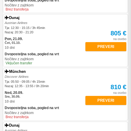
Dvoposteljna soba, pogled na vrt
Nočitev z zajtrkom
Brez transferja
Dunaj
Austrian Airlines
Tja: 12:30 - 15:15 / 3h 45min
805 €
Nazaj: 20:30 - 21:20
Pon, 21.09.
na osebo
Čet, 01.10.
PREVERI
10 dni
Dvoposteljna soba, pogled na vrt
Nočitev z zajtrkom
Vključen transfer
München
Discover Airlines
Tja: 05:50 - 09:05 / 4h 15min
810 €
Nazaj: 12:35 - 13:55 / 0h 20min
Ned, 20.09.
na osebo
Sre, 30.09.
PREVERI
10 dni
Dvoposteljna soba, pogled na vrt
Nočitev z zajtrkom
Brez transferja
Dunaj
Austrian Airlines