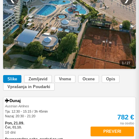
1 / 27
Slike
Zemljevid
Vreme
Ocene
Opis
Vprašanja in Poudarki
Dunaj
Austrian Airlines
Tja: 12:30 - 15:15 / 3h 45min
782 €
Nazaj: 20:30 - 21:20
Pon, 21.09.
na osebo
Čet, 01.10.
PREVERI
10 dni