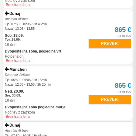
Nočitev z zajtrkom
Brez transferja
Dunaj
Austrian Airlines
Tja: 07:50 - 10:35 / 3h 45min
865 €
Nazaj: 13:05 - 13:55
Sob, 19.09.
na osebo
Tor, 29.09.
PREVERI
10 dni
Dvoposteljna soba, pogled na vrt
Polpenzion
Brez transferja
München
Discover Airlines
Tja: 05:50 - 09:05 / 2h 15min
865 €
Nazaj: 12:35 - 13:55 / 2h 20min
Ned, 20.09.
na osebo
Sre, 30.09.
PREVERI
10 dni
Dvoposteljna soba pogled na morje
Nočitev z zajtrkom
Brez transferja
Dunaj
Austrian Airlines
Tja: 07:50 - 10:35 / 3h 45min