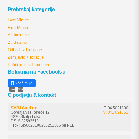
Prebrskaj kategorije
Last Minute
First Minute
All Inclusive
Za družine
Odhodi iz Ljubljane
Zemljevid + lokacije
Počitnice - odklop.com
Bolgarija na Facebook-u
Všeč mi je
O podjetju & kontakt
SMR&Co. d.o.o.
T: 04 5021800
Gorenja vas Reteče 12
M: 041 691851
4220 Škofja Loka
DŠ: SI37593510
TRR: SI56020100256251365 pri NLB