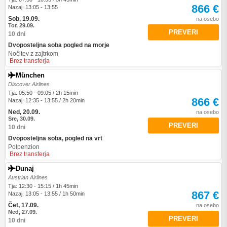
866 €
Nazaj: 13:05 - 13:55
Sob, 19.09.
na osebo
Tor, 29.09.
PREVERI
10 dni
Dvoposteljna soba pogled na morje
Nočitev z zajtrkom
Brez transferja
München
Discover Airlines
Tja: 05:50 - 09:05 / 2h 15min
866 €
Nazaj: 12:35 - 13:55 / 2h 20min
Ned, 20.09.
na osebo
Sre, 30.09.
PREVERI
10 dni
Dvoposteljna soba, pogled na vrt
Polpenzion
Brez transferja
Dunaj
Austrian Airlines
Tja: 12:30 - 15:15 / 1h 45min
867 €
Nazaj: 13:05 - 13:55 / 1h 50min
Čet, 17.09.
na osebo
Ned, 27.09.
PREVERI
10 dni