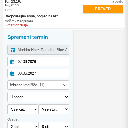
Tor, 13.10.
na osebo
Tor, 20.10.
PREVERI
7 dni
Dvoposteljna soba, pogled na vrt
Nočitev z zajtrkom
Brez transferja
Spremeni termin
Izbrana letališča (11)
Osebe: