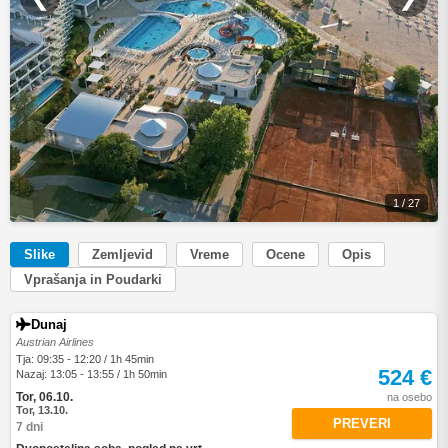
1 / 27
Slike
Zemljevid
Vreme
Ocene
Opis
Vprašanja in Poudarki
Dunaj
Austrian Airlines
Tja: 09:35 - 12:20 / 1h 45min
524 €
Nazaj: 13:05 - 13:55 / 1h 50min
Tor, 06.10.
na osebo
Tor, 13.10.
PREVERI
7 dni