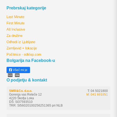
Prebrskaj kategorije
Last Minute
First Minute
All Inclusive
Za družine
Odhodi iz Ljubljane
Zemljevid + lokacije
Počitnice - odklop.com
Bolgarija na Facebook-u
Všeč mi je
O podjetju & kontakt
SMR&Co. d.o.o.
T: 04 5021800
Gorenja vas Reteče 12
M: 041 691851
4220 Škofja Loka
DŠ: SI37593510
TRR: SI56020100256251365 pri NLB