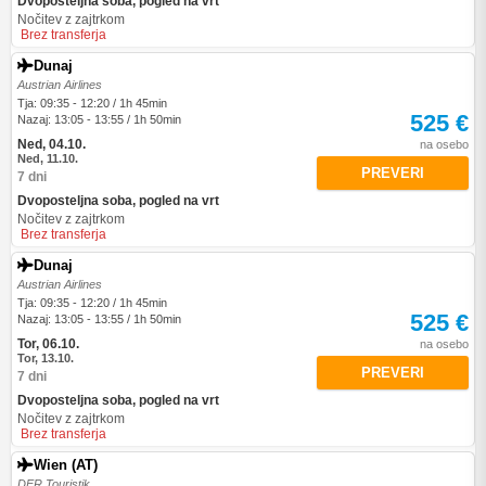
Dvoposteljna soba, pogled na vrt
Nočitev z zajtrkom
Brez transferja
Dunaj
Austrian Airlines
Tja: 09:35 - 12:20 / 1h 45min
525 €
Nazaj: 13:05 - 13:55 / 1h 50min
Ned, 04.10.
na osebo
Ned, 11.10.
PREVERI
7 dni
Dvoposteljna soba, pogled na vrt
Nočitev z zajtrkom
Brez transferja
Dunaj
Austrian Airlines
Tja: 09:35 - 12:20 / 1h 45min
525 €
Nazaj: 13:05 - 13:55 / 1h 50min
Tor, 06.10.
na osebo
Tor, 13.10.
PREVERI
7 dni
Dvoposteljna soba, pogled na vrt
Nočitev z zajtrkom
Brez transferja
Wien (AT)
DER Touristik