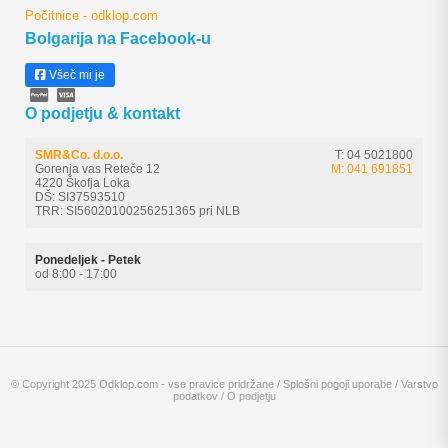
Počitnice - odklop.com
Bolgarija na Facebook-u
Všeč mi je
O podjetju & kontakt
SMR&Co. d.o.o.
T: 04 5021800
Gorenja vas Reteče 12
M: 041 691851
4220 Škofja Loka
DŠ: SI37593510
TRR: SI56020100256251365 pri NLB
Ponedeljek - Petek
od 8:00 - 17:00
© Copyright 2025 Odklop.com - vse pravice pridržane /
Splošni pogoji uporabe
/
Varstvo
podatkov
/
O podjetju