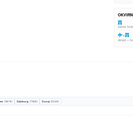
OKVIRN
(samo hote
+
(letalo + ho
en
(587€)
Salzburg
(758€)
Dunaj
(534€)