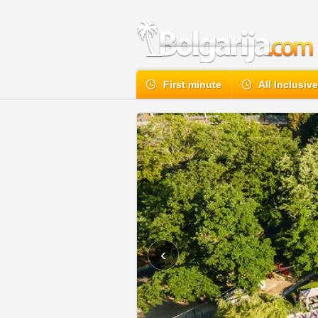
First minute
All Inclusiv
‹