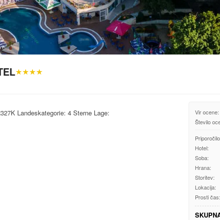
TEL
★★★★
7K Landeskategorie: 4 Sterne Lage:
Vir ocene:
Število oc
Priporočilo
Hotel:
Soba:
Hrana:
Storitev:
Lokacija:
Prosti čas
SKUPN