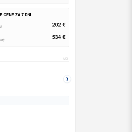
E CENE ZA 7 DNI
202 €
l)
534 €
tel)
MIX
❯