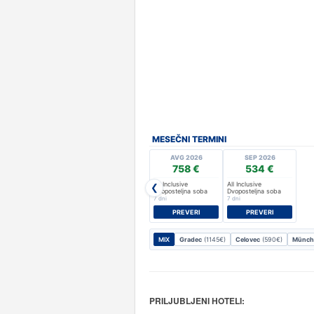
MESEČNI TERMINI
AVG 2026
SEP 2026
758 €
534 €
All Inclusive
All Inclusive
❮
Dvoposteljna soba
Dvoposteljna soba
7 dni
7 dni
PREVERI
PREVERI
MIX
Gradec
(1145€)
Celovec
(590€)
Münch
PRILJUBLJENI HOTELI: