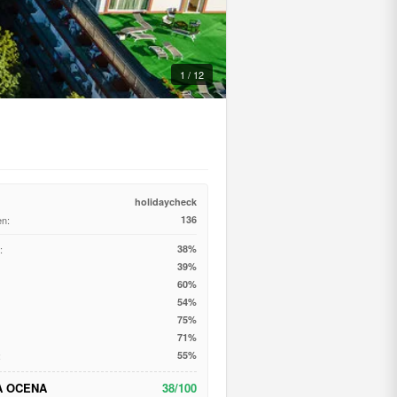
1 / 12
holidaycheck
en:
136
:
38%
39%
60%
54%
75%
71%
:
55%
A OCENA
38/100