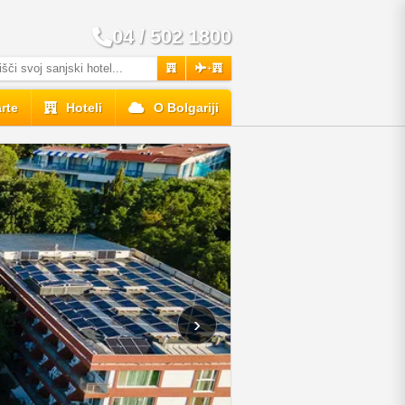
04 / 502 1800
+
rte
Hoteli
O Bolgariji
›