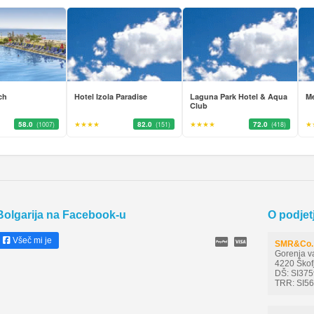
ch
Hotel Izola Paradise
Laguna Park Hotel & Aqua
Me
Club
58.0
★★★★
82.0
★★★★
72.0
★
(1007)
(151)
(418)
Bolgarija na Facebook-u
O podjet
Všeč mi je
SMR&Co. 
Gorenja v
4220 Škof
DŠ: SI37
TRR: SI5