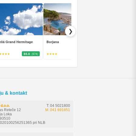
❯
liá Grand Hermitage
Borjana
MPM Hotel Kalina Garde
★★★★
85.0
★★★★
85.0
★★★★
58.0
(974)
(871)
(56
ju & kontakt
d.o.o.
T: 04 5021800
as Reteče 12
M: 041 691851
ja Loka
593510
6020100256251365 pri NLB