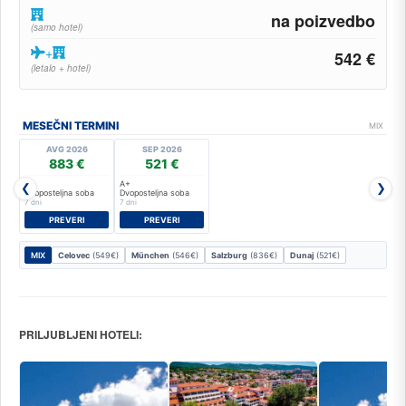
na poizvedbo
(samo hotel)
+
542 €
(letalo + hotel)
MESEČNI TERMINI
MIX
AVG 2026
SEP 2026
883 €
521 €
A+
A+
❮
❯
Dvoposteljna soba
Dvoposteljna soba
7 dni
7 dni
PREVERI
PREVERI
MIX
Celovec
(549€)
München
(546€)
Salzburg
(836€)
Dunaj
(521€)
PRILJUBLJENI HOTELI: