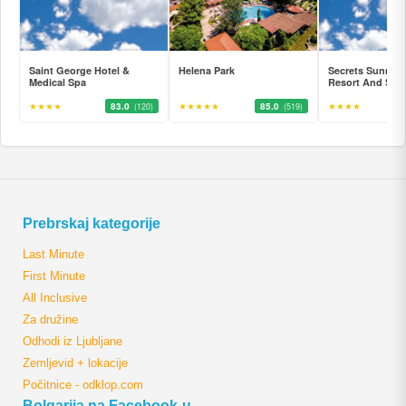
Saint George Hotel &
Helena Park
Secrets Sunny 
Medical Spa
Resort And Spa
★★★★
83.0
★★★★★
85.0
★★★★
(120)
(519)
Prebrskaj kategorije
Last Minute
First Minute
All Inclusive
Za družine
Odhodi iz Ljubljane
Zemljevid + lokacije
Počitnice - odklop.com
Bolgarija na Facebook-u