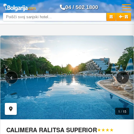
04 / 502 1800
+
‹
›
1 / 15
CALIMERA RALITSA SUPERIOR
★★★★