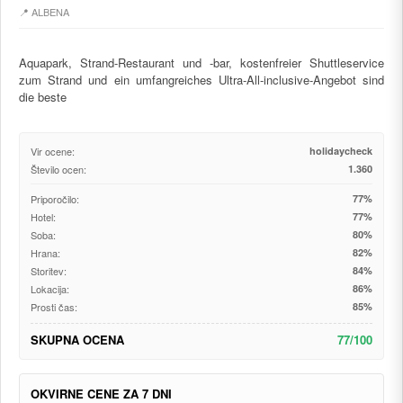
📍 ALBENA
Aquapark, Strand-Restaurant und -bar, kostenfreier Shuttleservice
zum Strand und ein umfangreiches Ultra-All-inclusive-Angebot sind
die beste
Vir ocene:
holidaycheck
Število ocen:
1.360
Priporočilo:
77%
Hotel:
77%
Soba:
80%
Hrana:
82%
Storitev:
84%
Lokacija:
86%
Prosti čas:
85%
SKUPNA OCENA
77/100
OKVIRNE CENE ZA 7 DNI