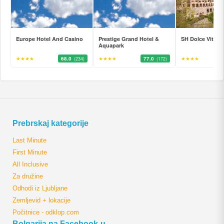
Europe Hotel And Casino
Prestige Grand Hotel &
SH Dolce Vita
Aquapark
★★★★
68.0
★★★★
77.0
★★★★
(234)
(172)
Prebrskaj kategorije
Last Minute
First Minute
All Inclusive
Za družine
Odhodi iz Ljubljane
Zemljevid + lokacije
Počitnice - odklop.com
Bolgarija na Facebook-u