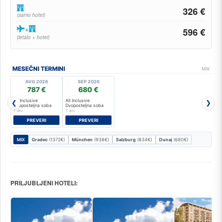
326 €
(samo hotel)
+
596 €
(letalo + hotel)
MESEČNI TERMINI
MIX
AVG 2026
SEP 2026
787 €
680 €
All Inclusive
All Inclusive
❮
❯
Dvoposteljna soba
Dvoposteljna soba
7 dni
7 dni
PREVERI
PREVERI
MIX
Gradec
(1372€)
München
(938€)
Salzburg
(834€)
Dunaj
(680€)
PRILJUBLJENI HOTELI: