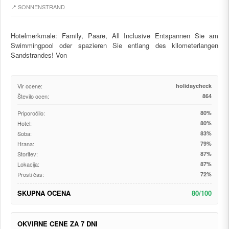
📍 SONNENSTRAND
Hotelmerkmale: Family, Paare, All Inclusive Entspannen Sie am
Swimmingpool oder spazieren Sie entlang des kilometerlangen
Sandstrandes! Von
Vir ocene:
holidaycheck
Število ocen:
864
Priporočilo:
80%
Hotel:
80%
Soba:
83%
Hrana:
79%
Storitev:
87%
Lokacija:
87%
Prosti čas:
72%
SKUPNA OCENA
80/100
OKVIRNE CENE ZA 7 DNI