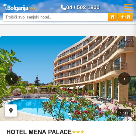
04 / 502 1800
+
‹
›
1 / 11
HOTEL MENA PALACE
★★★