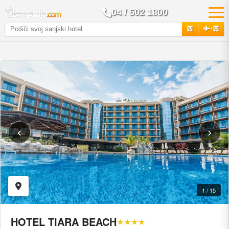
04 / 502 1800
+
‹
›
1 / 15
HOTEL TIARA BEACH
★★★★