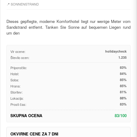
📍 SONNENSTRAND
Dieses gepflegte, moderne Komforthotel liegt nur wenige Meter vom
Sandstrand entfernt. Tanken Sie Sonne auf bequemen Liegen rund
um den
Vir ocene:
holidaycheck
Število ocen:
1.235
Priporočilo:
83%
Hotel:
84%
Soba:
85%
Hrana:
85%
Storitev:
81%
Lokacija:
88%
Prosti čas:
83%
SKUPNA OCENA
83/100
OKVIRNE CENE ZA 7 DNI