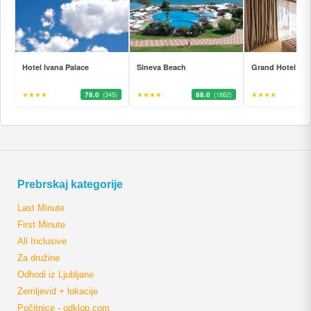
Hotel Ivana Palace
Sineva Beach
Grand Hotel Svet
★★★★
78.0
★★★★
88.0
★★★★
(345)
(1862)
Prebrskaj kategorije
Last Minute
First Minute
All Inclusive
Za družine
Odhodi iz Ljubljane
Zemljevid + lokacije
Počitnice - odklop.com