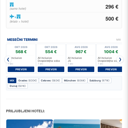
296 €
(samo hotel)
+
500 €
(letalo + hotel)
MESEČNI TERMINI
MIX
OKT 2026
OKT 2026
AVG 2026
AVG 2026
568 €
554 €
967 €
1004 €
All Inclusive
All Inclusive
All Inclusive
All Inclusive
❮
❯
JS
Dvoposteljna soba
JS
Dvoposteljna soba
7 dni
7 dni
7 dni
7 dni
PREVERI
PREVERI
PREVERI
PREVERI
MIX
Gradec
(830€)
Celovec
(583€)
München
(606€)
Salzburg
(971€)
Dunaj
(501€)
PRILJUBLJENI HOTELI: