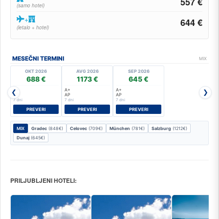
557 €
(samo hotel)
+
644 €
(letalo + hotel)
MESEČNI TERMINI
MIX
OKT 2026
AVG 2026
SEP 2026
688 €
1173 €
645 €
A+
A+
A+
❮
❯
AP
AP
AP
7 dni
7 dni
7 dni
PREVERI
PREVERI
PREVERI
MIX
Gradec
(848€)
Celovec
(709€)
München
(781€)
Salzburg
(1212€)
Dunaj
(645€)
PRILJUBLJENI HOTELI: