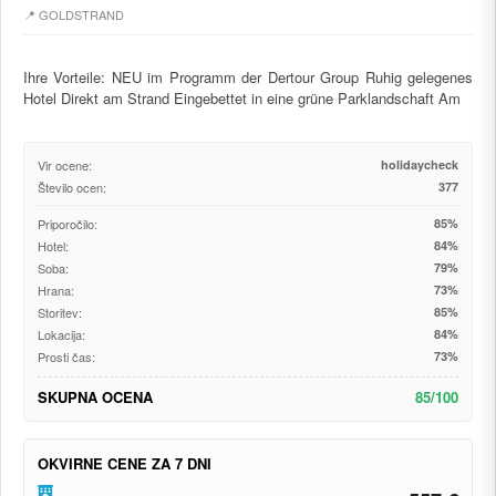
📍 GOLDSTRAND
Ihre Vorteile: NEU im Programm der Dertour Group Ruhig gelegenes
Hotel Direkt am Strand Eingebettet in eine grüne Parklandschaft Am
Vir ocene:
holidaycheck
Število ocen:
377
Priporočilo:
85%
Hotel:
84%
Soba:
79%
Hrana:
73%
Storitev:
85%
Lokacija:
84%
Prosti čas:
73%
SKUPNA OCENA
85/100
OKVIRNE CENE ZA 7 DNI