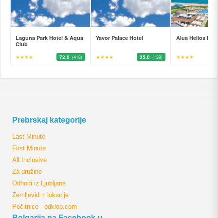
Laguna Park Hotel & Aqua
Yavor Palace Hotel
Alua Helios Bay
Club
★★★★
72.0
★★★★
35.0
★★★★
(418)
(139)
Prebrskaj kategorije
Last Minute
First Minute
All Inclusive
Za družine
Odhodi iz Ljubljane
Zemljevid + lokacije
Počitnice - odklop.com
Bolgarija na Facebook-u