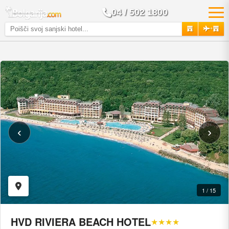
04 / 502 1800
+
‹
›
1 / 15
HVD RIVIERA BEACH HOTEL
★★★★