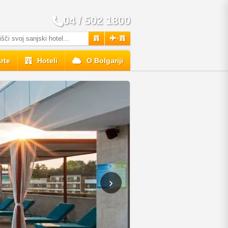
04 / 502 1800
+
rte
Hoteli
O Bolgariji
›