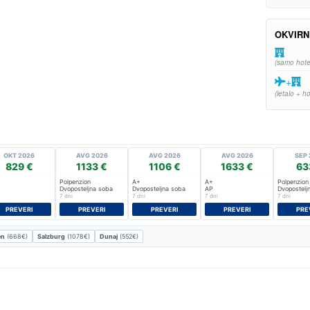
OKVIRN
(samo hote
+
(letalo + ho
OKT 2026
AVG 2026
AVG 2026
AVG 2026
SEP 
829 €
1133 €
1106 €
1633 €
63
Polpenzion
A+
A+
Polpenzion
Dvoposteljna soba
Dvoposteljna soba
AP
Dvopostelj
7 dni
7 dni
7 dni
7 dni
PREVERI
PREVERI
PREVERI
PREVERI
PRE
en
(668€)
Salzburg
(1078€)
Dunaj
(552€)