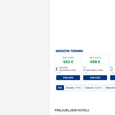
MESEČNI TERMINI
OKT 2026
OKT 2026
552 €
559 €
Polpenzion
A+
A+
❮
Dvoposteljna soba
Dvoposteljna soba
AP
7 dni
7 dni
7 dni
PREVERI
PREVERI
MIX
Gradec
(741€)
Celovec
(606€)
Münch
PRILJUBLJENI HOTELI: