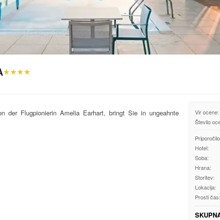
A
★★★★
on der Flugpionierin Amelia Earhart, bringt Sie in ungeahnte
Vir ocene:
Število oc
Priporočilo
Hotel:
Soba:
Hrana:
Storitev:
Lokacija:
Prosti čas
SKUPN