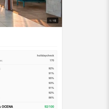
1 / 15
holidaycheck
en:
170
:
92%
91%
95%
93%
91%
92%
:
86%
A OCENA
92/100