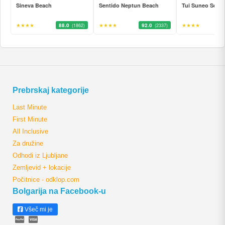
Sineva Beach
Sentido Neptun Beach
Tui Suneo Seren
★★★★
88.0
★★★★
92.0
★★★★
(1862)
(2337)
Prebrskaj kategorije
Last Minute
First Minute
All Inclusive
Za družine
Odhodi iz Ljubljane
Zemljevid + lokacije
Počitnice - odklop.com
Bolgarija na Facebook-u
Všeč mi je