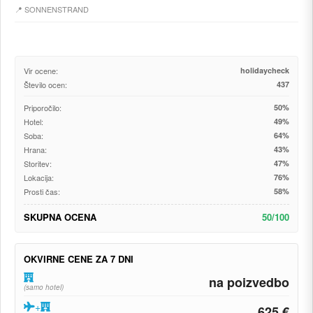
📍 SONNENSTRAND
Vir ocene:
holidaycheck
Število ocen:
437
Priporočilo:
50%
Hotel:
49%
Soba:
64%
Hrana:
43%
Storitev:
47%
Lokacija:
76%
Prosti čas:
58%
SKUPNA OCENA
50/100
OKVIRNE CENE ZA 7 DNI
na poizvedbo
(samo hotel)
+
625 €