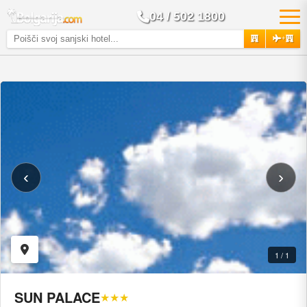
04 / 502 1800
+
‹
›
1 / 1
SUN PALACE
★★★