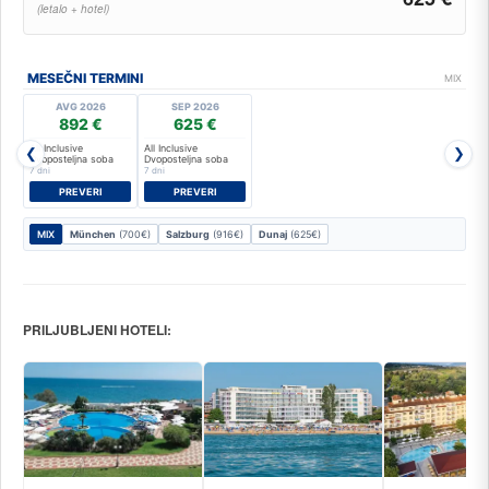
(letalo + hotel)
MESEČNI TERMINI
MIX
AVG 2026
SEP 2026
892 €
625 €
All Inclusive
All Inclusive
❮
❯
Dvoposteljna soba
Dvoposteljna soba
7 dni
7 dni
PREVERI
PREVERI
MIX
München
(700€)
Salzburg
(916€)
Dunaj
(625€)
PRILJUBLJENI HOTELI: