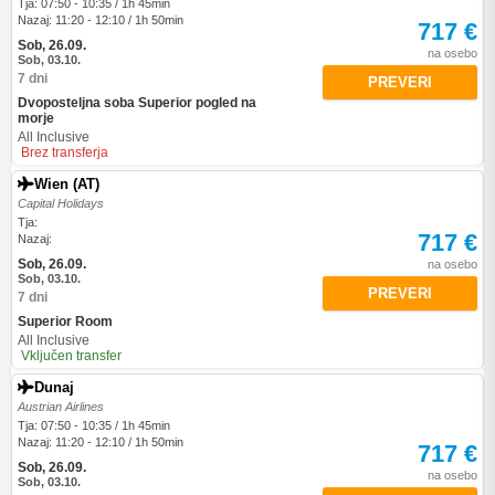
Tja: 07:50 - 10:35 / 1h 45min
Nazaj: 11:20 - 12:10 / 1h 50min
717 €
Sob, 26.09.
na osebo
Sob, 03.10.
7 dni
PREVERI
Dvoposteljna soba Superior pogled na
morje
All Inclusive
Brez transferja
Wien (AT)
Capital Holidays
Tja:
717 €
Nazaj:
Sob, 26.09.
na osebo
Sob, 03.10.
PREVERI
7 dni
Superior Room
All Inclusive
Vključen transfer
Dunaj
Austrian Airlines
Tja: 07:50 - 10:35 / 1h 45min
Nazaj: 11:20 - 12:10 / 1h 50min
717 €
Sob, 26.09.
na osebo
Sob, 03.10.