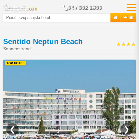
04 / 502 1800
+
Sentido Neptun Beach
★★★★
Sonnenstrand
TOP HOTEL
❮
❯