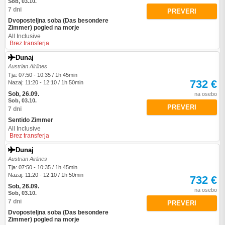
Sob, 03.10.
7 dni
PREVERI
Dvoposteljna soba (Das besondere
Zimmer) pogled na morje
All Inclusive
Brez transferja
Dunaj
Austrian Airlines
Tja: 07:50 - 10:35 / 1h 45min
732 €
Nazaj: 11:20 - 12:10 / 1h 50min
Sob, 26.09.
na osebo
Sob, 03.10.
PREVERI
7 dni
Sentido Zimmer
All Inclusive
Brez transferja
Dunaj
Austrian Airlines
Tja: 07:50 - 10:35 / 1h 45min
Nazaj: 11:20 - 12:10 / 1h 50min
732 €
Sob, 26.09.
na osebo
Sob, 03.10.
7 dni
PREVERI
Dvoposteljna soba (Das besondere
Zimmer) pogled na morje