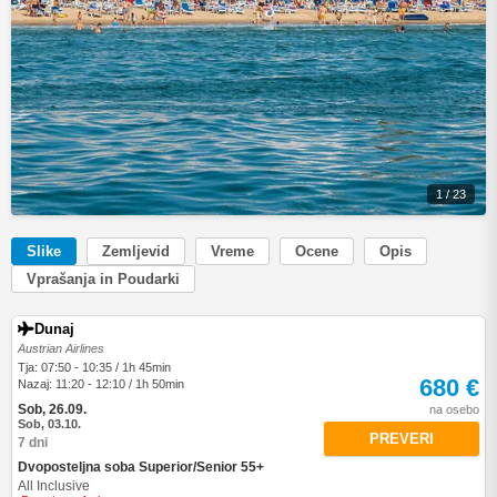
1 / 23
Slike
Zemljevid
Vreme
Ocene
Opis
Vprašanja in Poudarki
Dunaj
Austrian Airlines
Tja: 07:50 - 10:35 / 1h 45min
680 €
Nazaj: 11:20 - 12:10 / 1h 50min
Sob, 26.09.
na osebo
Sob, 03.10.
PREVERI
7 dni
Dvoposteljna soba Superior/Senior 55+
All Inclusive