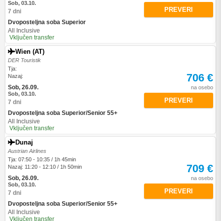
Sob, 03.10.
PREVERI
7 dni
Dvoposteljna soba Superior
All Inclusive
Vključen transfer
Wien (AT)
DER Touristik
Tja:
706 €
Nazaj:
Sob, 26.09.
na osebo
Sob, 03.10.
PREVERI
7 dni
Dvoposteljna soba Superior/Senior 55+
All Inclusive
Vključen transfer
Dunaj
Austrian Airlines
Tja: 07:50 - 10:35 / 1h 45min
709 €
Nazaj: 11:20 - 12:10 / 1h 50min
Sob, 26.09.
na osebo
Sob, 03.10.
PREVERI
7 dni
Dvoposteljna soba Superior/Senior 55+
All Inclusive
Vključen transfer