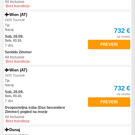
All Inclusive
Brez transferja
Wien (AT)
DER Touristik
Tja:
732 €
Nazaj:
Sob, 26.09.
na osebo
Sob, 03.10.
PREVERI
7 dni
Sentido Zimmer
All Inclusive
Brez transferja
Wien (AT)
DER Touristik
Tja:
Nazaj:
732 €
Sob, 26.09.
na osebo
Sob, 03.10.
7 dni
PREVERI
Dvoposteljna soba (Das besondere
Zimmer) pogled na morje
All Inclusive
Brez transferja
Dunaj