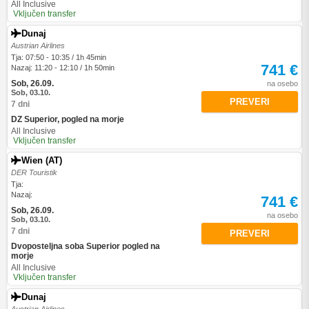
All Inclusive
Vključen transfer
Dunaj
Austrian Airlines
Tja: 07:50 - 10:35 / 1h 45min
741 €
Nazaj: 11:20 - 12:10 / 1h 50min
Sob, 26.09.
na osebo
Sob, 03.10.
PREVERI
7 dni
DZ Superior, pogled na morje
All Inclusive
Vključen transfer
Wien (AT)
DER Touristik
Tja:
Nazaj:
741 €
Sob, 26.09.
na osebo
Sob, 03.10.
7 dni
PREVERI
Dvoposteljna soba Superior pogled na
morje
All Inclusive
Vključen transfer
Dunaj