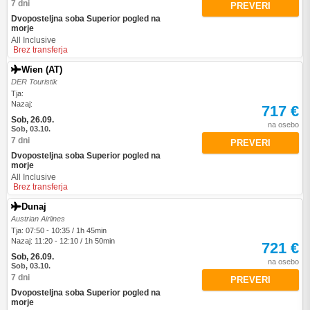
7 dni
PREVERI
Dvoposteljna soba Superior pogled na
morje
All Inclusive
Brez transferja
Wien (AT)
DER Touristik
Tja:
Nazaj:
717 €
Sob, 26.09.
na osebo
Sob, 03.10.
7 dni
PREVERI
Dvoposteljna soba Superior pogled na
morje
All Inclusive
Brez transferja
Dunaj
Austrian Airlines
Tja: 07:50 - 10:35 / 1h 45min
Nazaj: 11:20 - 12:10 / 1h 50min
721 €
Sob, 26.09.
na osebo
Sob, 03.10.
7 dni
PREVERI
Dvoposteljna soba Superior pogled na
morje