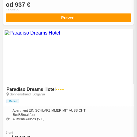
od 937 €
na osebo
Preveri
Paradiso Dreams Hotel
●●●●
Sonnenstrand, Bolgarija
Bazen
Apartment EIN SCHLAFZIMMER MIT AUSSICHT
Bed&Breakfast
Austrian Airlines (VIE)
7 dni