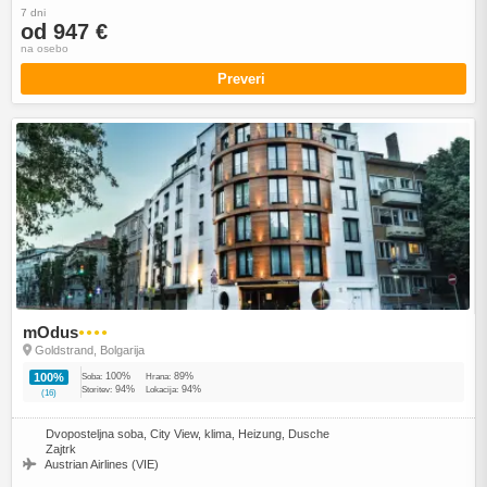
7 dni
od 947 €
na osebo
Preveri
mOdus
●●●●
Goldstrand, Bolgarija
100%
89%
100%
Soba:
Hrana:
94%
94%
Storitev:
Lokacija:
(16)
Dvoposteljna soba, City View, klima, Heizung, Dusche
Zajtrk
Austrian Airlines (VIE)