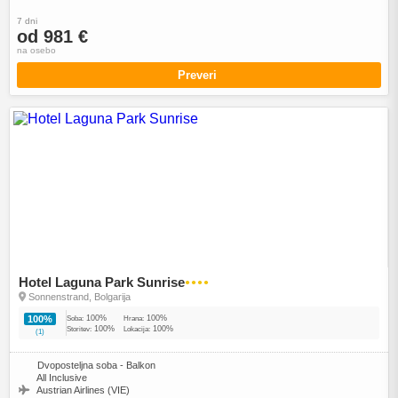
7 dni
od 981 €
na osebo
Preveri
Hotel Laguna Park Sunrise
●●●●
Sonnenstrand, Bolgarija
100%
100%
100%
Soba:
Hrana:
100%
100%
Storitev:
Lokacija:
(1)
Dvoposteljna soba - Balkon
All Inclusive
Austrian Airlines (VIE)