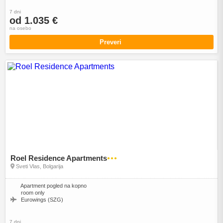
7 dni
od 1.035 €
na osebo
Preveri
Roel Residence Apartments
●●●
Sveti Vlas, Bolgarija
Apartment pogled na kopno
room only
Eurowings (SZG)
7 dni