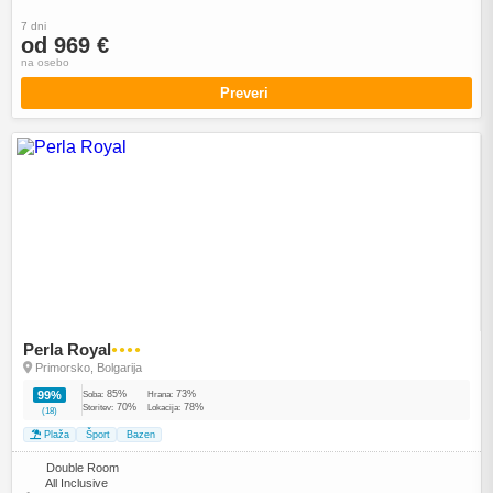
7 dni
od 969 €
na osebo
Preveri
Perla Royal
●●●●
Primorsko, Bolgarija
85%
73%
99%
Soba:
Hrana:
70%
78%
Storitev:
Lokacija:
(18)
Plaža
Šport
Bazen
Double Room
All Inclusive