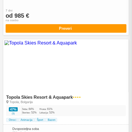
7 dni
od 985 €
na osebo
Preveri
Topola Skies Resort & Aquapark
●●●●
Topola, Bolgarija
84%
61%
47%
Soba:
Hrana:
52%
52%
Storitev:
Lokacija:
(5)
Otroci
Animacija
Šport
Bazen
Dvoposteljna soba