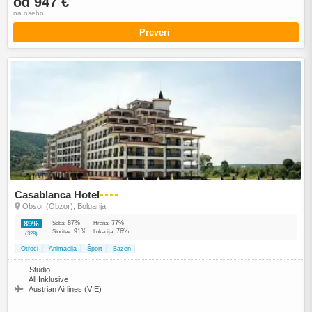
od 947 €
na osebo
Preveri
Casablanca Hotel
●●●●
Obsor (Obzor), Bolgarija
87%
77%
89%
Soba:
Hrana:
91%
76%
Storitev:
Lokacija:
(328)
Otroci
Animacija
Šport
Bazen
Studio
All Inklusive
Austrian Airlines (VIE)