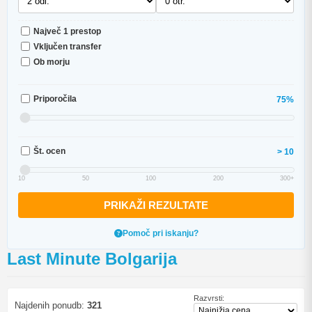
Največ 1 prestop
Vključen transfer
Ob morju
Priporočila
75%
Št. ocen
> 10
10
50
100
200
300+
PRIKAŽI REZULTATE
Pomoč pri iskanju?
Last Minute Bolgarija
Razvrsti:
Najdenih ponudb:
321