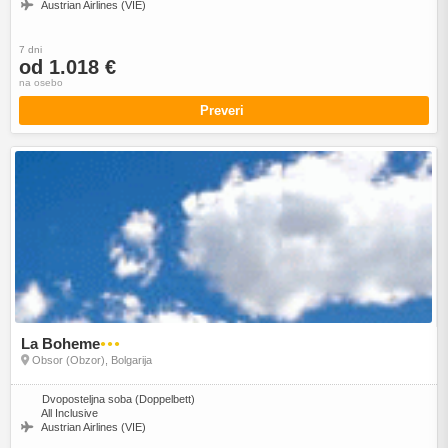
Austrian Airlines (VIE)
7 dni
od 1.018 €
na osebo
Preveri
La Boheme
●●●
Obsor (Obzor), Bolgarija
Dvoposteljna soba (Doppelbett)
All Inclusive
Austrian Airlines (VIE)