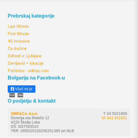
Prebrskaj kategorije
Last Minute
First Minute
All Inclusive
Za družine
Odhodi iz Ljubljane
Zemljevid + lokacije
Počitnice - odklop.com
Bolgarija na Facebook-u
Všeč mi je
O podjetju & kontakt
SMR&Co. d.o.o.
T: 04 5021800
Gorenja vas Reteče 12
M: 041 691851
4220 Škofja Loka
DŠ: SI37593510
TRR: SI56020100256251365 pri NLB