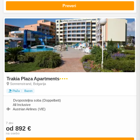
Preveri
Trakia Plaza Apartments
●●●●
Sonnenstrand, Bolgarija
Plaža
Bazen
Dvoposteljna soba (Doppelbett)
All Inclusive
Austrian Airlines (VIE)
7 dni
od 892 €
na osebo