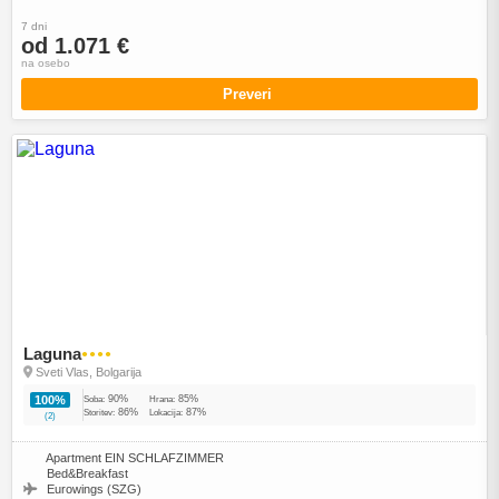
7 dni
od 1.071 €
na osebo
Preveri
Laguna
●●●●
Sveti Vlas, Bolgarija
90%
85%
100%
Soba:
Hrana:
86%
87%
Storitev:
Lokacija:
(2)
Apartment EIN SCHLAFZIMMER
Bed&Breakfast
Eurowings (SZG)