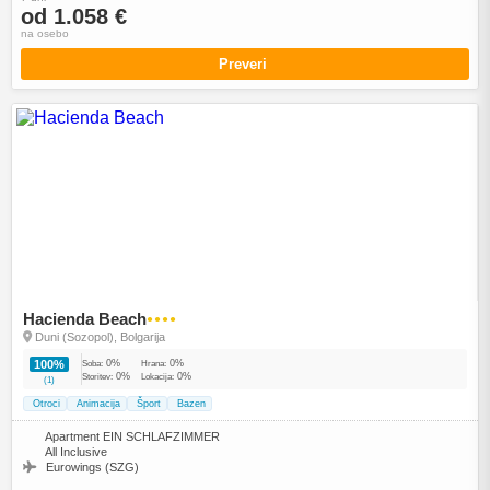
od 1.058 €
na osebo
Preveri
Hacienda Beach
●●●●
Duni (Sozopol), Bolgarija
0%
0%
100%
Soba:
Hrana:
0%
0%
Storitev:
Lokacija:
(1)
Otroci
Animacija
Šport
Bazen
Apartment EIN SCHLAFZIMMER
All Inclusive
Eurowings (SZG)