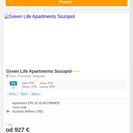
Preveri
Green Life Apartments Sozopol
●●●●
Duni (Sozopol), Bolgarija
51%
37%
3%
Soba:
Hrana:
17%
83%
Storitev:
Lokacija:
(4)
Otroci
Šport
Bazen
Apartment EIN SCHLAFZIMMER
room only
Austrian Airlines (VIE)
7 dni
od 927 €