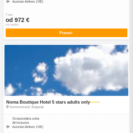
Austrian Airlines (VIE)
7 dni
od 972 €
na osebo
Preveri
Noma Boutique Hotel 5 stars adults only
●●●●●
Sonnenstrand, Bolgarija
Dvoposteljna soba
All Inclusive
Austrian Airlines (VIE)