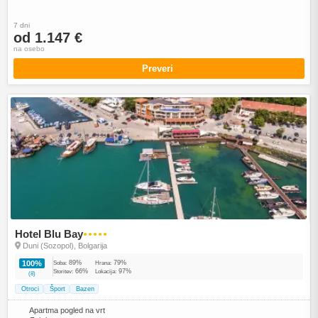
7 dni
od 1.147 €
na osebo
Preveri
Hotel Blu Bay
●●●●●
Duni (Sozopol), Bolgarija
89%
79%
100%
Soba:
Hrana:
66%
97%
Storitev:
Lokacija:
(8)
Otroci
Šport
Bazen
Apartma pogled na vrt