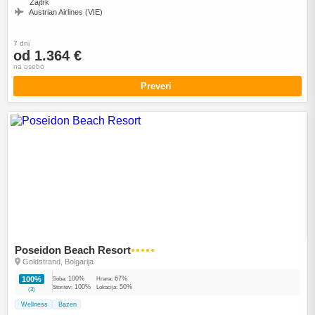
Zajtrk
Austrian Airlines (VIE)
7 dni
od 1.364 €
na osebo
Preveri
Poseidon Beach Resort
●●●●●
Goldstrand, Bolgarija
100%
67%
100%
Soba:
Hrana:
100%
50%
Storitev:
Lokacija:
(3)
Wellness
Bazen