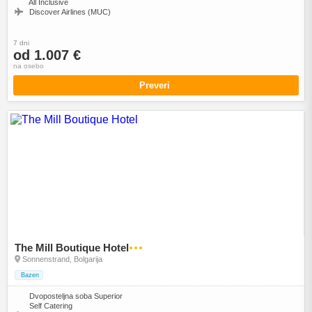
All Inclusive
Discover Airlines (MUC)
7 dni
od 1.007 €
na osebo
Preveri
The Mill Boutique Hotel
●●●
Sonnenstrand, Bolgarija
Bazen
Dvoposteljna soba Superior
Self Catering