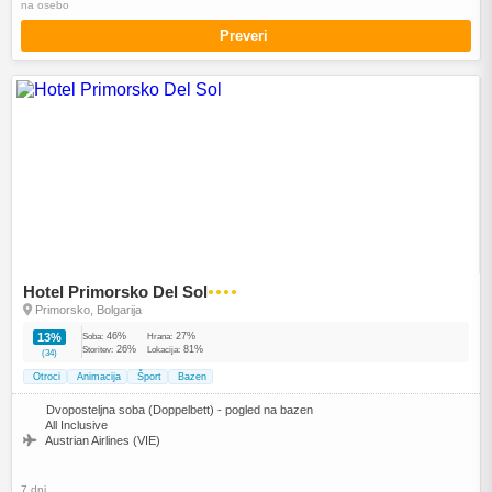
na osebo
Preveri
Hotel Primorsko Del Sol
●●●●
Primorsko, Bolgarija
46%
27%
13%
Soba:
Hrana:
26%
81%
Storitev:
Lokacija:
(34)
Otroci
Animacija
Šport
Bazen
Dvoposteljna soba (Doppelbett) - pogled na bazen
All Inclusive
Austrian Airlines (VIE)
7 dni