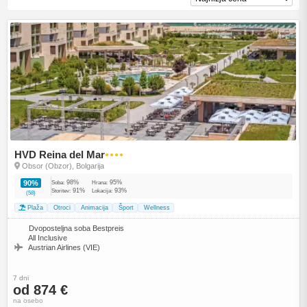
HVD Reina del Mar
●●●●
Obsor (Obzor), Bolgarija
98%
95%
90%
Soba:
Hrana:
91%
93%
Storitev:
Lokacija:
(58)
Plaža
Otroci
Animacija
Šport
Wellness
Dvoposteljna soba Bestpreis
All Inclusive
Austrian Airlines (VIE)
7 dni
od 874 €
na osebo