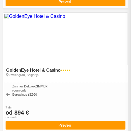
Preveri
GoldenEye Hotel & Casino
●●●●●
Swilengrad, Bolgarija
Zimmer Deluxe-ZIMMER
room only
Eurowings (SZG)
7 dni
od 894 €
na osebo
Preveri