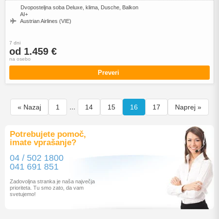
Dvoposteljna soba Deluxe, klima, Dusche, Balkon
AI+
Austrian Airlines (VIE)
7 dni
od 1.459 €
na osebo
Preveri
...
« Nazaj
1
14
15
16
17
Naprej »
Potrebujete pomoč,
imate vprašanje?
04 / 502 1800
041 691 851
Zadovoljna stranka je naša največja
prioriteta. Tu smo zato, da vam
svetujemo!