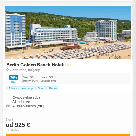
Berlin Golden Beach Hotel
●●●●
Goldstrand, Bolgarija
72%
72%
76%
Soba:
Hrana:
69%
89%
Storitev:
Lokacija:
(682)
Otroci
Animacija
Šport
Bazen
Dvoposteljna soba
All Inclusive
Austrian Airlines (VIE)
7 dni
od 925 €
na osebo